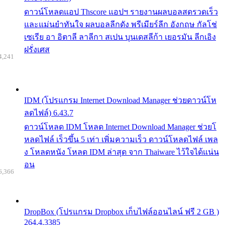
ดาวน์โหลดแอป Thscore แอปฯ รายงานผลบอลสดรวดเร็ว
และแม่นยำทันใจ ผลบอลลีกดัง พรีเมียร์ลีก อังกฤษ กัลโช่
เซเรีย อา อิตาลี ลาลีกา สเปน บุนเดสลีก้า เยอรมัน ลีกเอิง
ฝรั่งเศส
4,241
IDM (โปรแกรม Internet Download Manager ช่วยดาวน์โห
ลดไฟล์) 6.43.7
ดาวน์โหลด IDM โหลด Internet Download Manager ช่วยโ
หลดไฟล์ เร็วขึ้น 5 เท่า เพิ่มความเร็ว ดาวน์โหลดไฟล์ เพล
ง โหลดหนัง โหลด IDM ล่าสุด จาก Thaiware ไว้ใจได้แน่น
อน
6,366
DropBox (โปรแกรม Dropbox เก็บไฟล์ออนไลน์ ฟรี 2 GB )
264.4.3385