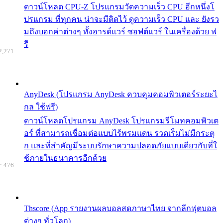
ดาวน์โหลด CPU-Z โปรแกรมวัดความเร็ว CPU อีกหนึ่งโ
ปรแกรม ที่ทุกคน น่าจะมีติดไว้ ดูความเร็ว CPU และ ยังรว
มถึงบอกค่าต่างๆ ทั้งฮารด์แวร์ ซอฟต์แวร์ ในเครื่องด้วย ฟ
รี
2,271
AnyDesk (โปรแกรม AnyDesk ควบคุมคอมพิวเตอร์ระยะไ
กล ใช้ฟรี)
ดาวน์โหลดโปรแกรม AnyDesk โปรแกรมรีโมทคอมพิวเต
อร์ ที่สามารถเชื่อมต่อแบบไร้พรมแดน รวดเร็มไม่มีกระตุ
ก และที่สำคัญมีระบบรักษาความปลอดภัยแบบเดียวกับที่ใ
ช้ภายในธนาคารอีกด้วย
: 476
Thscore (App รายงานผลบอลสดภาษาไทย จากลีกฟุตบอล
ต่างๆ ทั่วโลก)