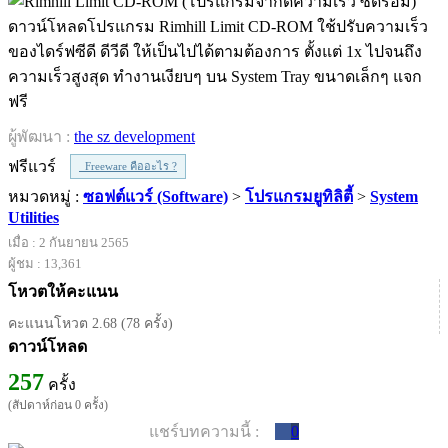
ดาวน์โหลดโปรแกรม Rimhill Limit CD-ROM ใช้ปรับความเร็ว
ของไดร์ฟซีดี ดีวีดี ให้เป็นไปได้ตามต้องการ ตั้งแต่ 1x ไปจนถึง
ความเร็วสูงสุด ทำงานเงียบๆ บน System Tray ขนาดเล็กๆ แจก
ฟรี
ผู้พัฒนา :
the sz development
ฟรีแวร์
Freeware คืออะไร ?
หมวดหมู่ :
ซอฟต์แวร์ (Software)
>
โปรแกรมยูทิลิตี้
>
System
Utilities
เมื่อ : 2 กันยายน 2565
ผู้ชม : 13,361
โหวตให้คะแนน
คะแนนโหวต 2.68 (78 ครั้ง)
ดาวน์โหลด
257
ครั้ง
(สัปดาห์ก่อน 0 ครั้ง)
แชร์บทความนี้ :
0