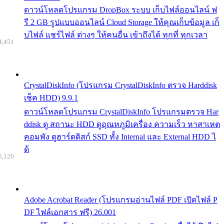
ดาวน์โหลดโปรแกรม DropBox ระบบ เก็บไฟล์ออนไลน์ ฟ
รี 2 GB รูปแบบออนไลน์ Cloud Storage ให้คุณเก็บข้อมูล เก็
บไฟล์ แชร์ไฟล์ ต่างๆ ให้คนอื่น เข้าถึงได้ ทุกที่ ทุกเวลา
4,451
CrystalDiskInfo (โปรแกรม CrystalDiskInfo ตรวจ Harddisk
เช็ค HDD) 9.9.1
ดาวน์โหลดโปรแกรม CrystalDiskInfo โปรแกรมตรวจ Har
ddisk ดู สถานะ HDD ดูอุณหภูมิเครื่อง ความเร็ว หาสาเหต
คอมพัง ดูฮาร์ดดิสก์ SSD ทั้ง Internal และ External HDD ไ
ด้
5,120
Adobe Acrobat Reader (โปรแกรมอ่านไฟล์ PDF เปิดไฟล์ P
DF ไฟล์เอกสาร ฟรี) 26.001