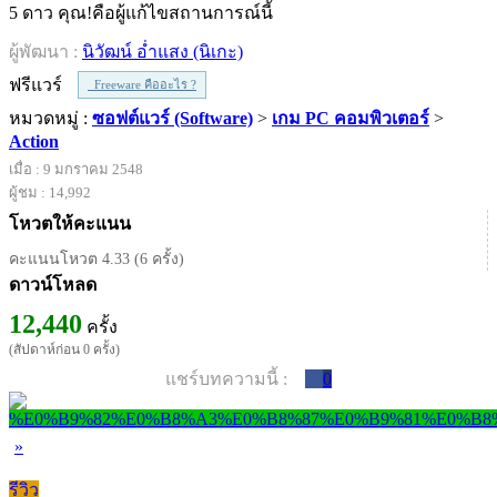
5 ดาว คุณ!คือผู้แก้ไขสถานการณ์นี้
ผู้พัฒนา :
นิวัฒน์ อ่ำแสง (นิเกะ)
ฟรีแวร์
Freeware คืออะไร ?
หมวดหมู่ :
ซอฟต์แวร์ (Software)
>
เกม PC คอมพิวเตอร์
>
Action
เมื่อ : 9 มกราคม 2548
ผู้ชม : 14,992
โหวตให้คะแนน
คะแนนโหวต 4.33 (6 ครั้ง)
ดาวน์โหลด
12,440
ครั้ง
(สัปดาห์ก่อน 0 ครั้ง)
แชร์บทความนี้ :
0
»
รีวิว