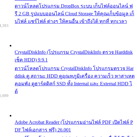
ดาวน์โหลดโปรแกรม DropBox ระบบ เก็บไฟล์ออนไลน์ ฟ
รี 2 GB รูปแบบออนไลน์ Cloud Storage ให้คุณเก็บข้อมูล เก็
บไฟล์ แชร์ไฟล์ ต่างๆ ให้คนอื่น เข้าถึงได้ ทุกที่ ทุกเวลา
4,393
CrystalDiskInfo (โปรแกรม CrystalDiskInfo ตรวจ Harddisk
เช็ค HDD) 9.9.1
ดาวน์โหลดโปรแกรม CrystalDiskInfo โปรแกรมตรวจ Har
ddisk ดู สถานะ HDD ดูอุณหภูมิเครื่อง ความเร็ว หาสาเหต
คอมพัง ดูฮาร์ดดิสก์ SSD ทั้ง Internal และ External HDD ไ
ด้
5,089
Adobe Acrobat Reader (โปรแกรมอ่านไฟล์ PDF เปิดไฟล์ P
DF ไฟล์เอกสาร ฟรี) 26.001