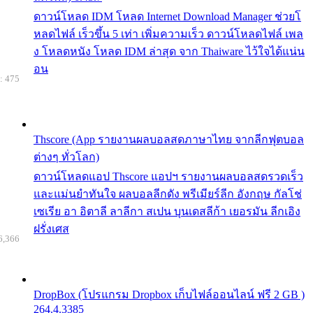
ดาวน์โหลด IDM โหลด Internet Download Manager ช่วยโ
หลดไฟล์ เร็วขึ้น 5 เท่า เพิ่มความเร็ว ดาวน์โหลดไฟล์ เพล
ง โหลดหนัง โหลด IDM ล่าสุด จาก Thaiware ไว้ใจได้แน่น
อน
: 475
Thscore (App รายงานผลบอลสดภาษาไทย จากลีกฟุตบอล
ต่างๆ ทั่วโลก)
ดาวน์โหลดแอป Thscore แอปฯ รายงานผลบอลสดรวดเร็ว
และแม่นยำทันใจ ผลบอลลีกดัง พรีเมียร์ลีก อังกฤษ กัลโช่
เซเรีย อา อิตาลี ลาลีกา สเปน บุนเดสลีก้า เยอรมัน ลีกเอิง
ฝรั่งเศส
6,366
DropBox (โปรแกรม Dropbox เก็บไฟล์ออนไลน์ ฟรี 2 GB )
264.4.3385