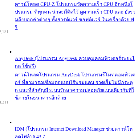
ดาวน์โหลด CPU-Z โปรแกรมวัดความเร็ว CPU อีกหนึ่งโ
ปรแกรม ที่ทุกคน น่าจะมีติดไว้ ดูความเร็ว CPU และ ยังรว
มถึงบอกค่าต่างๆ ทั้งฮารด์แวร์ ซอฟต์แวร์ ในเครื่องด้วย ฟ
รี
2,181
AnyDesk (โปรแกรม AnyDesk ควบคุมคอมพิวเตอร์ระยะไ
กล ใช้ฟรี)
ดาวน์โหลดโปรแกรม AnyDesk โปรแกรมรีโมทคอมพิวเต
อร์ ที่สามารถเชื่อมต่อแบบไร้พรมแดน รวดเร็มไม่มีกระตุ
ก และที่สำคัญมีระบบรักษาความปลอดภัยแบบเดียวกับที่ใ
ช้ภายในธนาคารอีกด้วย
4,211
IDM (โปรแกรม Internet Download Manager ช่วยดาวน์โห
ลดไฟล์) 6.43.7