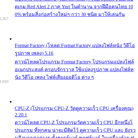
ดเกม Red Alert 2 ภาค Yuri ในตำนาน จากฝีมือคนไทย 10
0% พร้อมสิ่งก่อสร้างใหม่ๆ กว่า 30 ชนิด มาให้เล่นกัน
9,307
Format Factory (โหลด Format Factory แปลงไฟล์หนัง วิดีโอ
รูปภาพ เพลง) 5.16
ดาวน์โหลดโปรแกรม Format Factory โปรแกรมแปลงไฟล์
อเนกประสงค์ ครอบจักรวาล ใช้แปลงรูปภาพ แปลงไฟล์ห
นัง วิดีโอ เพลง ไฟล์เสียงออดิโอ ต่าง ๆ
9,060
CPU-Z (โปรแกรม CPU-Z วัดดูความเร็ว CPU เครื่องคุณ)
2.20.1
ดาวน์โหลด CPU-Z โปรแกรมวัดความเร็ว CPU อีกหนึ่งโ
ปรแกรม ที่ทุกคน น่าจะมีติดไว้ ดูความเร็ว CPU และ ยังรว
มถึงบอกค่าต่างๆ ทั้งฮารด์แวร์ ซอฟต์แวร์ ในเครื่องด้วย ฟ