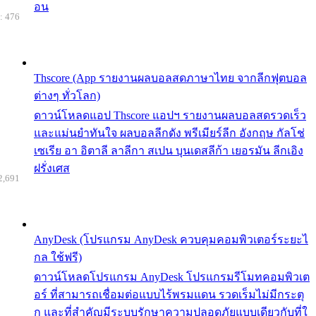
อน
: 476
Thscore (App รายงานผลบอลสดภาษาไทย จากลีกฟุตบอล
ต่างๆ ทั่วโลก)
ดาวน์โหลดแอป Thscore แอปฯ รายงานผลบอลสดรวดเร็ว
และแม่นยำทันใจ ผลบอลลีกดัง พรีเมียร์ลีก อังกฤษ กัลโช่
เซเรีย อา อิตาลี ลาลีกา สเปน บุนเดสลีก้า เยอรมัน ลีกเอิง
ฝรั่งเศส
2,691
AnyDesk (โปรแกรม AnyDesk ควบคุมคอมพิวเตอร์ระยะไ
กล ใช้ฟรี)
ดาวน์โหลดโปรแกรม AnyDesk โปรแกรมรีโมทคอมพิวเต
อร์ ที่สามารถเชื่อมต่อแบบไร้พรมแดน รวดเร็มไม่มีกระตุ
ก และที่สำคัญมีระบบรักษาความปลอดภัยแบบเดียวกับที่ใ