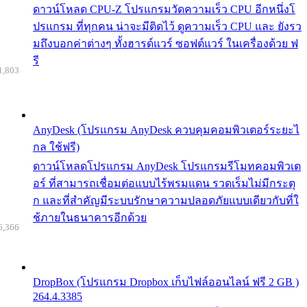
ดาวน์โหลด CPU-Z โปรแกรมวัดความเร็ว CPU อีกหนึ่งโ
ปรแกรม ที่ทุกคน น่าจะมีติดไว้ ดูความเร็ว CPU และ ยังรว
มถึงบอกค่าต่างๆ ทั้งฮารด์แวร์ ซอฟต์แวร์ ในเครื่องด้วย ฟ
รี
1,803
AnyDesk (โปรแกรม AnyDesk ควบคุมคอมพิวเตอร์ระยะไ
กล ใช้ฟรี)
ดาวน์โหลดโปรแกรม AnyDesk โปรแกรมรีโมทคอมพิวเต
อร์ ที่สามารถเชื่อมต่อแบบไร้พรมแดน รวดเร็มไม่มีกระตุ
ก และที่สำคัญมีระบบรักษาความปลอดภัยแบบเดียวกับที่ใ
ช้ภายในธนาคารอีกด้วย
6,366
DropBox (โปรแกรม Dropbox เก็บไฟล์ออนไลน์ ฟรี 2 GB )
264.4.3385