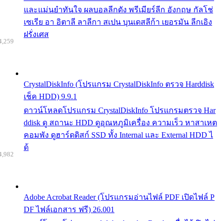
และแม่นยำทันใจ ผลบอลลีกดัง พรีเมียร์ลีก อังกฤษ กัลโช่
เซเรีย อา อิตาลี ลาลีกา สเปน บุนเดสลีก้า เยอรมัน ลีกเอิง
ฝรั่งเศส
4,259
CrystalDiskInfo (โปรแกรม CrystalDiskInfo ตรวจ Harddisk
เช็ค HDD) 9.9.1
ดาวน์โหลดโปรแกรม CrystalDiskInfo โปรแกรมตรวจ Har
ddisk ดู สถานะ HDD ดูอุณหภูมิเครื่อง ความเร็ว หาสาเหต
คอมพัง ดูฮาร์ดดิสก์ SSD ทั้ง Internal และ External HDD ไ
ด้
4,982
Adobe Acrobat Reader (โปรแกรมอ่านไฟล์ PDF เปิดไฟล์ P
DF ไฟล์เอกสาร ฟรี) 26.001