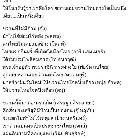
ไทย
ให้โลกรับรู้ว่าเราคือใคร ขวานเอยขวานไทยดวงใจเป็นหนึ่ง
เดียว...เป็นหนึ่งเดียว
ขวานที่ไม่มีด้าม (ดัง)
นำไปใช้ย่อมไร้พลัง (พลพล)
คนไทยไม่เคยแบ่งข้าง (โฟลท์)
ไทยแขกจีนฝรั่งที่เกิดยังเมืองไทย (อารี แฮมเมอร์)
ใต้ร่มบรมโพธิสมภาร (ไท ธนาวุฒิ)
พระเจ้าอยู่หัว พระราชินี ทรงห่วงใย (ฟอร์ด สบไชย)
ลูกเอย หลานเอย ล้วนคนไทย (ดาว มยุรี)
มาสร้างฝันวันใหม่ ให้ขวานไทยใจหนึ่งเดียว (หนุ่ย อำพล)
ให้ขวานไทยใจหนึ่งเดียว (หมู่)
ขวานนี้มีมาก่อนเราเกิด (์เศรษฐา ศิระฉายา)
คือสิ่งประเสริฐที่มีบ้านเป็นของตน (อุ๊ หฤทัย)
จะแยกไปทำไมไร้เหตุผล (ป้าง นครินทร์)
เราล้วนเป็นคนเป็นประชาชนไทย (เจมส์)
แผ่นดินยามที่คอยยุแหย่ (วินัย พันธุรักษ์)