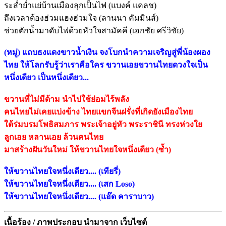
ระส่ำย่ำแย่บ้านเมืองลุกเป็นไฟ (แบงค์ แคลช)
ถึงเวลาต้องฮ่วมแฮงฮ่วมใจ (ลานนา คัมมินส์)
ช่วยตักน้ำมาดับไฟด้วยหัวใจสามัคคี (เอกชัย ศรีวิชัย)
(หมู่) แถบธงแดงขาวน้ำเงิน จงโบกนำความเจริญสู่พี่น้องผอง
ไทย ให้โลกรับรู้ว่าเราคือใคร ขวานเอยขวานไทยดวงใจเป็น
หนึ่งเดียว เป็นหนึ่งเดียว...
ขวานที่ไม่มีด้าม นำไปใช้ย่อมไร้พลัง
คนไทยไม่เคยแบ่งข้าง ไทยแขกจีนฝรั่งที่เกิดยังเมืองไทย
ใต้ร่มบรมโพธิสมภาร พระเจ้าอยู่หัว พระราชินี ทรงห่วงใย
ลูกเอย หลานเอย ล้วนคนไทย
มาสร้างฝันวันใหม่ ให้ขวานไทยใจหนึ่งเดียว (ซ้ำ)
ให้ขวานไทยใจหนึ่งเดียว.... (เทียรี่)
ให้ขวานไทยใจหนึ่งเดียว.... (เสก Loso)
ให้ขวานไทยใจหนึ่งเดียว.... (แอ๊ด คาราบาว)
เนื้อร้อง / ภาพประกอบ นำมาจาก เว็บไซต์