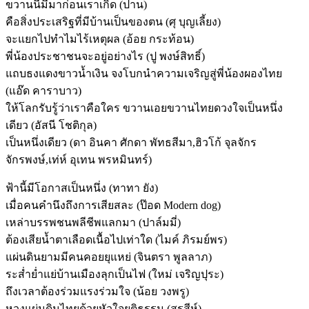
ขวานนี้มีมาก่อนเราเกิด (ปาน)
คือสิ่งประเสริฐที่มีบ้านเป็นของตน (ศุ บุญเลี้ยง)
จะแยกไปทำไมไร้เหตุผล (อ้อย กระท้อน)
พี่น้องประชาชนจะอยู่อย่างไร (ปู พงษ์สิทธิ์)
แถบธงแดงขาวน้ำเงิน จงโบกนำความเจริญสู่พี่น้องผองไทย
(แอ๊ด คาราบาว)
ให้โลกรับรู้ว่าเราคือใคร ขวานเอยขวานไทยดวงใจเป็นหนึ่ง
เดียว (อัสนี โชติกุล)
เป็นหนึ่งเดียว (ดา อินคา ศักดา พัทธสีมา,ฮิวโก้ จุลจักร
จักรพงษ์,เท่ห์ อุเทน พรหมินทร์)
ฟ้านี้มีโอกาสเป็นหนึ่ง (ทาทา ยัง)
เมื่อคนคำนึงถึงการเสียสละ (ป๊อด Modern dog)
เหล่าบรรพชนพลีชีพแลกมา (ปาล์มมี่)
ต้องเสียน้ำตาเลือดเนื้อไปเท่าใด (ไมค์ ภิรมย์พร)
แผ่นดินยามมีคนคอยยุแหย่ (จินตรา พูลลาภ)
ระส่ำย่ำแย่บ้านเมืองลุกเป็นไฟ (ใหม่ เจริญปุระ)
ถึงเวลาต้องร่วมแรงร่วมใจ (น้อย วงพรู)
หวงแผ่นดินไทยด้วยหัวใจยุติธรรม (สุรสีห์)