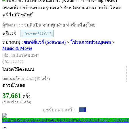
เพลงเพื่อต่อต้านความรุนแรง 3 จังหวัดชายแดนภาคใต้ โหลด
ฟรี ไม่มีลิขสิทธิ์
ผู้พัฒนา :
รวมศิลปิน จากทุกค่าย ทั่วฟ้าเมืองไทย
ฟรีแวร์
Freeware คืออะไร ?
หมวดหมู่ :
ซอฟต์แวร์ (Software)
>
โปรแกรมส่วนบุคคล
>
Music & Movie
เมื่อ : 18 ธันวาคม 2547
ผู้ชม : 29,765
โหวตให้คะแนน
คะแนนโหวต 4.42 (19 ครั้ง)
ดาวน์โหลด
37,661
ครั้ง
(สัปดาห์ก่อน 0 ครั้ง)
แชร์บทความนี้ :
0
»