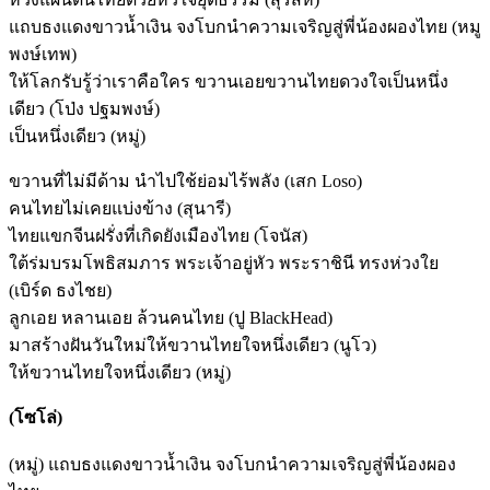
แถบธงแดงขาวน้ำเงิน จงโบกนำความเจริญสู่พี่น้องผองไทย (หมู
พงษ์เทพ)
ให้โลกรับรู้ว่าเราคือใคร ขวานเอยขวานไทยดวงใจเป็นหนึ่ง
เดียว (โป่ง ปฐมพงษ์)
เป็นหนึ่งเดียว (หมู่)
ขวานที่ไม่มีด้าม นำไปใช้ย่อมไร้พลัง (เสก Loso)
คนไทยไม่เคยแบ่งข้าง (สุนารี)
ไทยแขกจีนฝรั่งที่เกิดยังเมืองไทย (โจนัส)
ใต้ร่มบรมโพธิสมภาร พระเจ้าอยู่หัว พระราชินี ทรงห่วงใย
(เบิร์ด ธงไชย)
ลูกเอย หลานเอย ล้วนคนไทย (ปู BlackHead)
มาสร้างฝันวันใหม่ให้ขวานไทยใจหนึ่งเดียว (นูโว)
ให้ขวานไทยใจหนึ่งเดียว (หมู่)
(โซโล่)
(หมู่) แถบธงแดงขาวน้ำเงิน จงโบกนำความเจริญสู่พี่น้องผอง