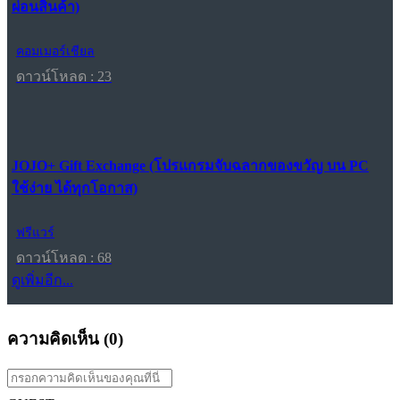
ผ่อนสินค้า)
คอมเมอร์เชียล
ดาวน์โหลด : 23
JOJO+ Gift Exchange (โปรแกรมจับฉลากของขวัญ บน PC
ใช้ง่าย ได้ทุกโอกาส)
ฟรีแวร์
ดาวน์โหลด : 68
ดูเพิ่มอีก...
ความคิดเห็น (
0
)