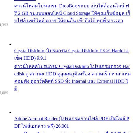
ดาวน์โหลดโปรแกรม DropBox ระบบ เก็บไฟล์ออนไลน์ ฟ
รี 2 GB รูปแบบออนไลน์ Cloud Storage ให้คุณเก็บข้อมูล เก็
บไฟล์ แชร์ไฟล์ ต่างๆ ให้คนอื่น เข้าถึงได้ ทุกที่ ทุกเวลา
4,393
CrystalDiskInfo (โปรแกรม CrystalDiskInfo ตรวจ Harddisk
เช็ค HDD) 9.9.1
ดาวน์โหลดโปรแกรม CrystalDiskInfo โปรแกรมตรวจ Har
ddisk ดู สถานะ HDD ดูอุณหภูมิเครื่อง ความเร็ว หาสาเหต
คอมพัง ดูฮาร์ดดิสก์ SSD ทั้ง Internal และ External HDD ไ
ด้
5,089
Adobe Acrobat Reader (โปรแกรมอ่านไฟล์ PDF เปิดไฟล์ P
DF ไฟล์เอกสาร ฟรี) 26.001