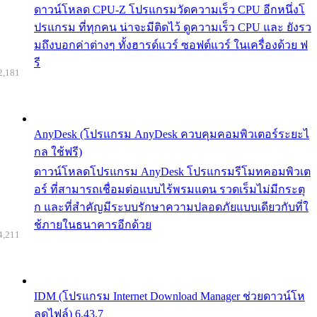
ดาวน์โหลด CPU-Z โปรแกรมวัดความเร็ว CPU อีกหนึ่งโ
ปรแกรม ที่ทุกคน น่าจะมีติดไว้ ดูความเร็ว CPU และ ยังรว
มถึงบอกค่าต่างๆ ทั้งฮารด์แวร์ ซอฟต์แวร์ ในเครื่องด้วย ฟ
รี
2,181
AnyDesk (โปรแกรม AnyDesk ควบคุมคอมพิวเตอร์ระยะไ
กล ใช้ฟรี)
ดาวน์โหลดโปรแกรม AnyDesk โปรแกรมรีโมทคอมพิวเต
อร์ ที่สามารถเชื่อมต่อแบบไร้พรมแดน รวดเร็มไม่มีกระตุ
ก และที่สำคัญมีระบบรักษาความปลอดภัยแบบเดียวกับที่ใ
ช้ภายในธนาคารอีกด้วย
4,211
IDM (โปรแกรม Internet Download Manager ช่วยดาวน์โห
ลดไฟล์) 6.43.7