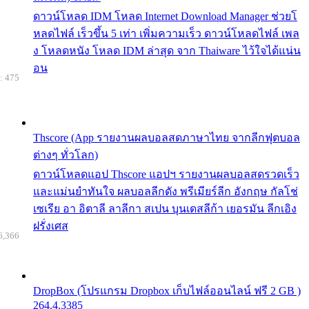
ดาวน์โหลด IDM โหลด Internet Download Manager ช่วยโ
หลดไฟล์ เร็วขึ้น 5 เท่า เพิ่มความเร็ว ดาวน์โหลดไฟล์ เพล
ง โหลดหนัง โหลด IDM ล่าสุด จาก Thaiware ไว้ใจได้แน่น
อน
: 475
Thscore (App รายงานผลบอลสดภาษาไทย จากลีกฟุตบอล
ต่างๆ ทั่วโลก)
ดาวน์โหลดแอป Thscore แอปฯ รายงานผลบอลสดรวดเร็ว
และแม่นยำทันใจ ผลบอลลีกดัง พรีเมียร์ลีก อังกฤษ กัลโช่
เซเรีย อา อิตาลี ลาลีกา สเปน บุนเดสลีก้า เยอรมัน ลีกเอิง
ฝรั่งเศส
6,366
DropBox (โปรแกรม Dropbox เก็บไฟล์ออนไลน์ ฟรี 2 GB )
264.4.3385