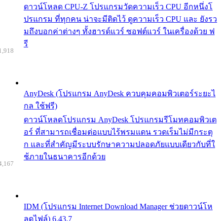
ดาวน์โหลด CPU-Z โปรแกรมวัดความเร็ว CPU อีกหนึ่งโ
ปรแกรม ที่ทุกคน น่าจะมีติดไว้ ดูความเร็ว CPU และ ยังรว
มถึงบอกค่าต่างๆ ทั้งฮารด์แวร์ ซอฟต์แวร์ ในเครื่องด้วย ฟ
รี
1,918
AnyDesk (โปรแกรม AnyDesk ควบคุมคอมพิวเตอร์ระยะไ
กล ใช้ฟรี)
ดาวน์โหลดโปรแกรม AnyDesk โปรแกรมรีโมทคอมพิวเต
อร์ ที่สามารถเชื่อมต่อแบบไร้พรมแดน รวดเร็มไม่มีกระตุ
ก และที่สำคัญมีระบบรักษาความปลอดภัยแบบเดียวกับที่ใ
ช้ภายในธนาคารอีกด้วย
4,167
IDM (โปรแกรม Internet Download Manager ช่วยดาวน์โห
ลดไฟล์) 6.43.7