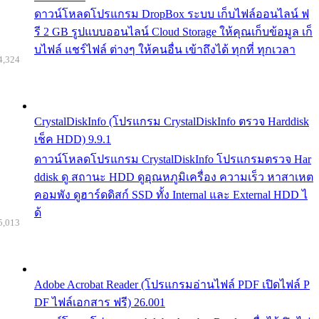
ดาวน์โหลดโปรแกรม DropBox ระบบ เก็บไฟล์ออนไลน์ ฟ
รี 2 GB รูปแบบออนไลน์ Cloud Storage ให้คุณเก็บข้อมูล เก็
บไฟล์ แชร์ไฟล์ ต่างๆ ให้คนอื่น เข้าถึงได้ ทุกที่ ทุกเวลา
4,324
CrystalDiskInfo (โปรแกรม CrystalDiskInfo ตรวจ Harddisk
เช็ค HDD) 9.9.1
ดาวน์โหลดโปรแกรม CrystalDiskInfo โปรแกรมตรวจ Har
ddisk ดู สถานะ HDD ดูอุณหภูมิเครื่อง ความเร็ว หาสาเหต
คอมพัง ดูฮาร์ดดิสก์ SSD ทั้ง Internal และ External HDD ไ
ด้
5,013
Adobe Acrobat Reader (โปรแกรมอ่านไฟล์ PDF เปิดไฟล์ P
DF ไฟล์เอกสาร ฟรี) 26.001