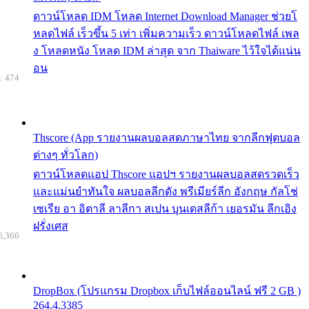
ดาวน์โหลด IDM โหลด Internet Download Manager ช่วยโ
หลดไฟล์ เร็วขึ้น 5 เท่า เพิ่มความเร็ว ดาวน์โหลดไฟล์ เพล
ง โหลดหนัง โหลด IDM ล่าสุด จาก Thaiware ไว้ใจได้แน่น
อน
: 474
Thscore (App รายงานผลบอลสดภาษาไทย จากลีกฟุตบอล
ต่างๆ ทั่วโลก)
ดาวน์โหลดแอป Thscore แอปฯ รายงานผลบอลสดรวดเร็ว
และแม่นยำทันใจ ผลบอลลีกดัง พรีเมียร์ลีก อังกฤษ กัลโช่
เซเรีย อา อิตาลี ลาลีกา สเปน บุนเดสลีก้า เยอรมัน ลีกเอิง
ฝรั่งเศส
6,366
DropBox (โปรแกรม Dropbox เก็บไฟล์ออนไลน์ ฟรี 2 GB )
264.4.3385