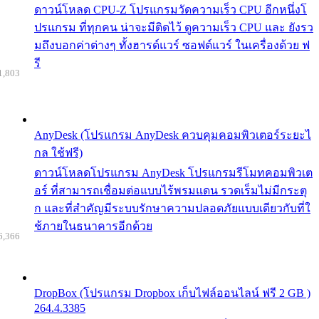
ดาวน์โหลด CPU-Z โปรแกรมวัดความเร็ว CPU อีกหนึ่งโ
ปรแกรม ที่ทุกคน น่าจะมีติดไว้ ดูความเร็ว CPU และ ยังรว
มถึงบอกค่าต่างๆ ทั้งฮารด์แวร์ ซอฟต์แวร์ ในเครื่องด้วย ฟ
รี
1,803
AnyDesk (โปรแกรม AnyDesk ควบคุมคอมพิวเตอร์ระยะไ
กล ใช้ฟรี)
ดาวน์โหลดโปรแกรม AnyDesk โปรแกรมรีโมทคอมพิวเต
อร์ ที่สามารถเชื่อมต่อแบบไร้พรมแดน รวดเร็มไม่มีกระตุ
ก และที่สำคัญมีระบบรักษาความปลอดภัยแบบเดียวกับที่ใ
ช้ภายในธนาคารอีกด้วย
6,366
DropBox (โปรแกรม Dropbox เก็บไฟล์ออนไลน์ ฟรี 2 GB )
264.4.3385