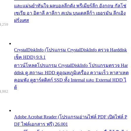
และแม่นยำทันใจ ผลบอลลีกดัง พรีเมียร์ลีก อังกฤษ กัลโช่
เซเรีย อา อิตาลี ลาลีกา สเปน บุนเดสลีก้า เยอรมัน ลีกเอิง
ฝรั่งเศส
4,259
CrystalDiskInfo (โปรแกรม CrystalDiskInfo ตรวจ Harddisk
เช็ค HDD) 9.9.1
ดาวน์โหลดโปรแกรม CrystalDiskInfo โปรแกรมตรวจ Har
ddisk ดู สถานะ HDD ดูอุณหภูมิเครื่อง ความเร็ว หาสาเหต
คอมพัง ดูฮาร์ดดิสก์ SSD ทั้ง Internal และ External HDD ไ
ด้
4,982
Adobe Acrobat Reader (โปรแกรมอ่านไฟล์ PDF เปิดไฟล์ P
DF ไฟล์เอกสาร ฟรี) 26.001