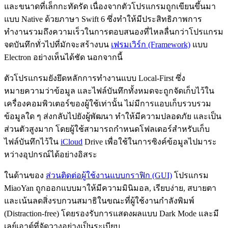
และขนาดที่เล็กกะทัดรัด เนื่องจากตัวโปรแกรมถูกเขียนขึ้นมา
แบบ Native ด้วยภาษา Swift 6 ซึ่งทำให้มีประสิทธิภาพการ
ทำงานรวมถึงความเร็วในการตอบสนองที่ไหลลื่นกว่าโปรแกรม
จดบันทึกทั่วไปที่มักจะสร้างบน
เฟรมเวิร์ก (Framework)
แบบ
Electron อย่างเห็นได้ชัด นอกจากนี้
ตัวโปรแกรมยังยึดหลักการทำงานแบบ Local-First ซึ่ง
หมายความว่าข้อมูล และไฟล์บันทึกทั้งหมดจะถูกจัดเก็บไว้ใน
เครื่องคอมพิวเตอร์ของผู้ใช้เท่านั้น ไม่มีการแอบเก็บรวบรวม
ข้อมูลใด ๆ ส่งกลับไปยังผู้พัฒนา ทำให้มีความปลอดภัย และเป็น
ส่วนตัวสูงมาก โดยผู้ใช้สามารถกำหนดโฟลเดอร์สำหรับเก็บ
ไฟล์บันทึกไว้ใน
iCloud
Drive เพื่อใช้ในการซิงค์ข้อมูลไปมาระ
หว่างอุปกรณ์ได้อย่างอิสระ
ในด้านของ
ส่วนติดต่อผู้ใช้งานแบบกราฟิก (GUI)
โปรแกรม
MiaoYan ถูกออกแบบมาให้มีความมินิมอล, เรียบง่าย, สบายตา
และเน้นลดสิ่งรบกวนสมาธิในขณะที่ผู้ใช้งานกำลังพิมพ์
(Distraction-free) โดยรองรับการแสดงผลแบบ Dark Mode และมี
เลย์เอาต์ที่จัดวางอย่างเป็นระเบียบ