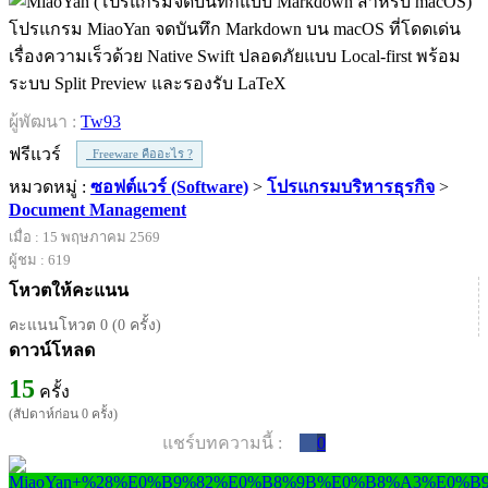
โปรแกรม MiaoYan จดบันทึก Markdown บน macOS ที่โดดเด่น
เรื่องความเร็วด้วย Native Swift ปลอดภัยแบบ Local-first พร้อม
ระบบ Split Preview และรองรับ LaTeX
ผู้พัฒนา :
Tw93
ฟรีแวร์
Freeware คืออะไร ?
หมวดหมู่ :
ซอฟต์แวร์ (Software)
>
โปรแกรมบริหารธุรกิจ
>
Document Management
เมื่อ : 15 พฤษภาคม 2569
ผู้ชม : 619
โหวตให้คะแนน
คะแนนโหวต 0 (0 ครั้ง)
ดาวน์โหลด
15
ครั้ง
(สัปดาห์ก่อน 0 ครั้ง)
แชร์บทความนี้ :
0