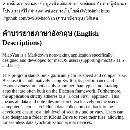
หากต้องการค้นหาข้อมูลเพิ่มเติม สามารถติดต่อกับทางผู้พัฒนา
โปรแกรมนี้ได้ผ่านทางช่องทางเว็บไซต์ (Website) : https
://github.com/tw93/MiaoYan (ภาษาอังกฤษ) ได้เลย
คำบรรยายภาษาอังกฤษ (English
Descriptions)
MiaoYan is a Markdown note-taking application specifically
designed and developed for macOS users (supporting macOS 11.5
and later).
This program stands out significantly for its speed and compact size.
Because it is built natively using Swift 6, its performance and
responsiveness are noticeably smoother than typical note-taking
apps that are often built on the Electron framework. Furthermore,
the application strictly adheres to a "Local-First" approach. This
means all data and note files are stored exclusively on the user's
computer. There is no hidden data collection sent back to the
developer, ensuring a high level of security and privacy. Users can
also designate a folder in iCloud Drive to store their files, allowing
for seamless data synchronization across devices.