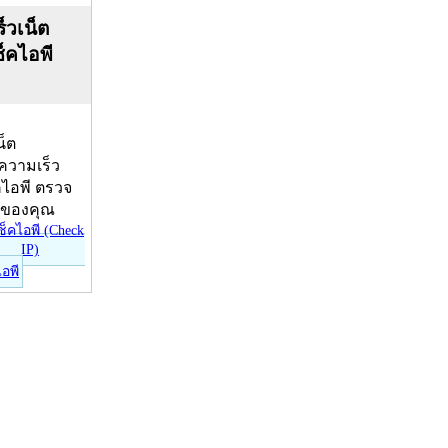
็วเน็ต
ช็คไอพี
น็ต
บความเร็ว
คไอพี ตรวจ
ีของคุณ
ไอพี