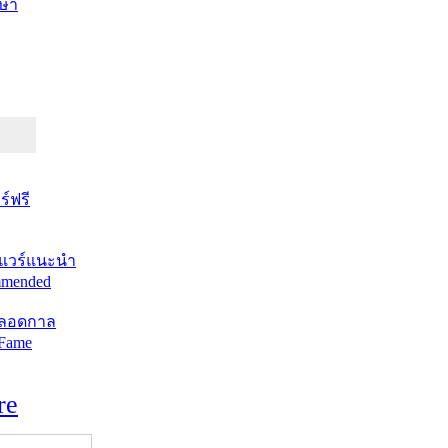
ษา
์ฟรี
แวร์แนะนำ
mended
ตลอดกาล
 Fame
re