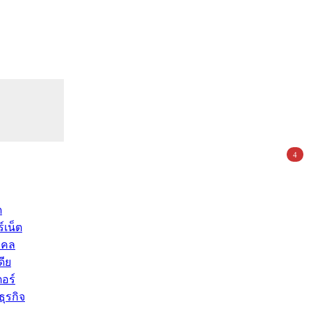
4
ด
์เน็ต
คคล
ดีย
อร์
ุรกิจ