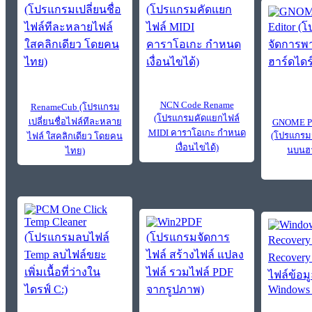
NCN Code Rename
RenameCub (โปรแกรม
(โปรแกรมคัดแยกไฟล์
เปลี่ยนชื่อไฟล์ทีละหลาย
GNOME Par
MIDI คาราโอเกะ กำหนด
(โปรแกรมจ
ไฟล์ ใสคลิกเดียว โดยคน
เงื่อนไขได้)
นบนฮา
ไทย)