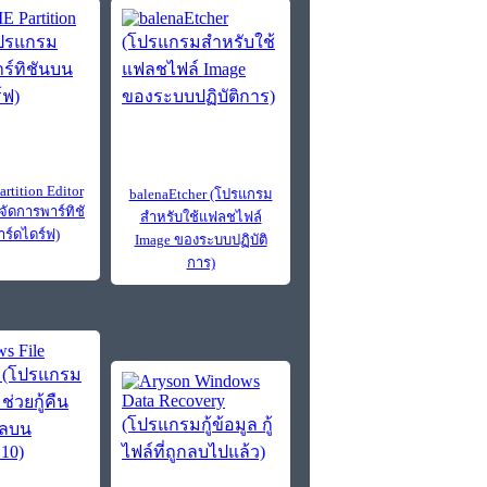
tition Editor
balenaEtcher (โปรแกรม
ัดการพาร์ทิชั
สำหรับใช้แฟลชไฟล์
ร์ดไดร์ฟ)
Image ของระบบปฏิบัติ
การ)