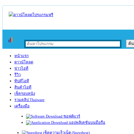
หน้าแรก
ดาวน์โหลด
ข่าวไอที
รีวิว
ทิปส์ไอที
สินค้าไอที
เช็ครอบหนัง
รวมคลิป Thaiware
เครื่องมือ
ซอฟต์แวร์
แอปพลิเคชันบนมือถือ
เช็คความเร็วเน็ต (Speedtest)