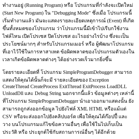
ทำงานอยู่ (Running Program) หรือ โปรแกรมที่กำลังจะเปิดใหม่
(Start New Program) ใน "Debugging Mode" ซึ่งเมื่อ โปรแกรมนี้
เริ่มทำงานแล้ว มันจะแสดงรายละเอียดเหตุการณ์ (Event) ที่เกิด
ขึ้นทั้งหมดของโปรแกรม ว่าโปรแกรมนี้มีเข้าไปเรีบกใช้งาน
ไฟล์ไหน เปิดโปรเซส ปิดโปรเซส อะไรอย่างไรบ้าง ซึ่งจะเป็น
ประโยชน์มากๆ สำหรับโปรแกรมเมอร์ หรือ ผู้พัฒนาโปรแกรม
ที่เอาไว้ใช้ในการหาสาเหต ข้อผิดพลาดของโปรแกรมตัวเองใน
เวลาเกิดข้อผิดพลาดต่างๆ ได้อย่างรวดเร็วมากยิ่งขึ้น
โดยรายละเอียดที่ โปรแกรม SimpleProgramDebugger สามารถ
แสดงให้คุณได้นั้นก็จะมี รายละเอียดของ Exception
CreateThread CreateProcess ExitThread ExitProcess LoadDLL
UnloadDll และ Debug String นอกจากนี้แล้ว ข้อมูลต่างๆ เหล่านี้
ที่โปรแกรม SimpleProgramDebugger นำเอาออกมาแสดงนั้น ยัง
สามารถถูกส่งออกข้อมูล ไปยังไฟล์ XML HTML หรือแม้แต่
CSV หรือจะส่งออกไปยังคลิปบอร์ด เพื่อให้คุณได้ก๊อปปี้ และ
วาง บนโปรแกรมแก้ไขข้อความอื่นๆ เพื่อใช้ในไปเก็บเป็น
ประวัติ หรือ ประยุกต์ใช้กับสถานการณ์อื่นๆ ได้อีกด้วย