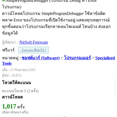
ดาวน์โหลดโปรแกรม SimpleProgramDebugger ใช้หาข้อผิด
พลาด Error ของโปรแกรมที่เปิดใช้งานอยู่ แสดงทุกเหตุการณ์
ทุกขั้นตอนว่าโปรแกรมเรียกหาคอมโพเนนท์ ไหนบ้าง ส่งออก
ข้อมูลได้
ผู้พัฒนา :
NirSoft Freeware
ฟรีแวร์
Freeware คืออะไร ?
หมวดหมู่ :
ซอฟต์แวร์ (Software)
>
โปรแกรมเมอร์
>
Specialized
Tools
เมื่อ : 13 กันยายน 2565
ผู้ชม : 16,872
โหวตให้คะแนน
คะแนนโหวต 5 (2 ครั้ง)
ดาวน์โหลด
1,017
ครั้ง
(สัปดาห์ก่อน 0 ครั้ง)