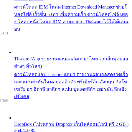
ดาวน์โหลด IDM โหลด Internet Download Manager ช่วยโ
หลดไฟล์ เร็วขึ้น 5 เท่า เพิ่มความเร็ว ดาวน์โหลดไฟล์ เพล
ง โหลดหนัง โหลด IDM ล่าสุด จาก Thaiware ไว้ใจได้แน่น
อน
: 474
Thscore (App รายงานผลบอลสดภาษาไทย จากลีกฟุตบอล
ต่างๆ ทั่วโลก)
ดาวน์โหลดแอป Thscore แอปฯ รายงานผลบอลสดรวดเร็ว
และแม่นยำทันใจ ผลบอลลีกดัง พรีเมียร์ลีก อังกฤษ กัลโช่
เซเรีย อา อิตาลี ลาลีกา สเปน บุนเดสลีก้า เยอรมัน ลีกเอิง
ฝรั่งเศส
6,366
DropBox (โปรแกรม Dropbox เก็บไฟล์ออนไลน์ ฟรี 2 GB )
264.4.3385