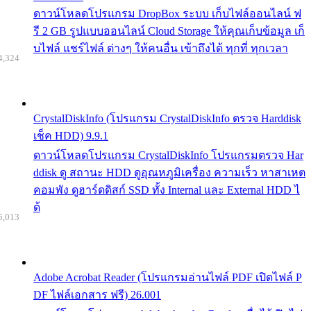
ดาวน์โหลดโปรแกรม DropBox ระบบ เก็บไฟล์ออนไลน์ ฟ
รี 2 GB รูปแบบออนไลน์ Cloud Storage ให้คุณเก็บข้อมูล เก็
บไฟล์ แชร์ไฟล์ ต่างๆ ให้คนอื่น เข้าถึงได้ ทุกที่ ทุกเวลา
4,324
CrystalDiskInfo (โปรแกรม CrystalDiskInfo ตรวจ Harddisk
เช็ค HDD) 9.9.1
ดาวน์โหลดโปรแกรม CrystalDiskInfo โปรแกรมตรวจ Har
ddisk ดู สถานะ HDD ดูอุณหภูมิเครื่อง ความเร็ว หาสาเหต
คอมพัง ดูฮาร์ดดิสก์ SSD ทั้ง Internal และ External HDD ไ
ด้
5,013
Adobe Acrobat Reader (โปรแกรมอ่านไฟล์ PDF เปิดไฟล์ P
DF ไฟล์เอกสาร ฟรี) 26.001