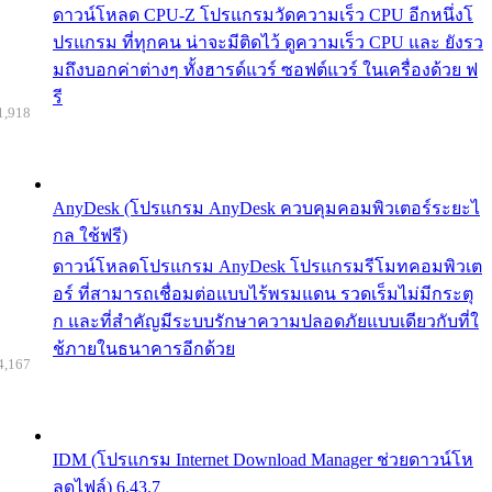
ดาวน์โหลด CPU-Z โปรแกรมวัดความเร็ว CPU อีกหนึ่งโ
ปรแกรม ที่ทุกคน น่าจะมีติดไว้ ดูความเร็ว CPU และ ยังรว
มถึงบอกค่าต่างๆ ทั้งฮารด์แวร์ ซอฟต์แวร์ ในเครื่องด้วย ฟ
รี
1,918
AnyDesk (โปรแกรม AnyDesk ควบคุมคอมพิวเตอร์ระยะไ
กล ใช้ฟรี)
ดาวน์โหลดโปรแกรม AnyDesk โปรแกรมรีโมทคอมพิวเต
อร์ ที่สามารถเชื่อมต่อแบบไร้พรมแดน รวดเร็มไม่มีกระตุ
ก และที่สำคัญมีระบบรักษาความปลอดภัยแบบเดียวกับที่ใ
ช้ภายในธนาคารอีกด้วย
4,167
IDM (โปรแกรม Internet Download Manager ช่วยดาวน์โห
ลดไฟล์) 6.43.7