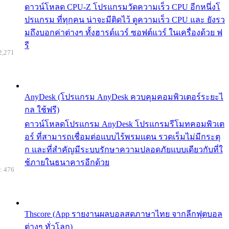
ดาวน์โหลด CPU-Z โปรแกรมวัดความเร็ว CPU อีกหนึ่งโ
ปรแกรม ที่ทุกคน น่าจะมีติดไว้ ดูความเร็ว CPU และ ยังรว
มถึงบอกค่าต่างๆ ทั้งฮารด์แวร์ ซอฟต์แวร์ ในเครื่องด้วย ฟ
รี
2,271
AnyDesk (โปรแกรม AnyDesk ควบคุมคอมพิวเตอร์ระยะไ
กล ใช้ฟรี)
ดาวน์โหลดโปรแกรม AnyDesk โปรแกรมรีโมทคอมพิวเต
อร์ ที่สามารถเชื่อมต่อแบบไร้พรมแดน รวดเร็มไม่มีกระตุ
ก และที่สำคัญมีระบบรักษาความปลอดภัยแบบเดียวกับที่ใ
ช้ภายในธนาคารอีกด้วย
: 476
Thscore (App รายงานผลบอลสดภาษาไทย จากลีกฟุตบอล
ต่างๆ ทั่วโลก)