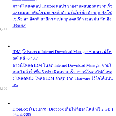
ดาวน์โหลดแอป Thscore แอปฯ รายงานผลบอลสดรวดเร็ว
และแม่นยำทันใจ ผลบอลลีกดัง พรีเมียร์ลีก อังกฤษ กัลโช่
เซเรีย อา อิตาลี ลาลีกา สเปน บุนเดสลีก้า เยอรมัน ลีกเอิง
ฝรั่งเศส
4,241
IDM (โปรแกรม Internet Download Manager ช่วยดาวน์โห
ลดไฟล์) 6.43.7
ดาวน์โหลด IDM โหลด Internet Download Manager ช่วยโ
หลดไฟล์ เร็วขึ้น 5 เท่า เพิ่มความเร็ว ดาวน์โหลดไฟล์ เพล
ง โหลดหนัง โหลด IDM ล่าสุด จาก Thaiware ไว้ใจได้แน่น
อน
6,366
DropBox (โปรแกรม Dropbox เก็บไฟล์ออนไลน์ ฟรี 2 GB )
264.4.3385