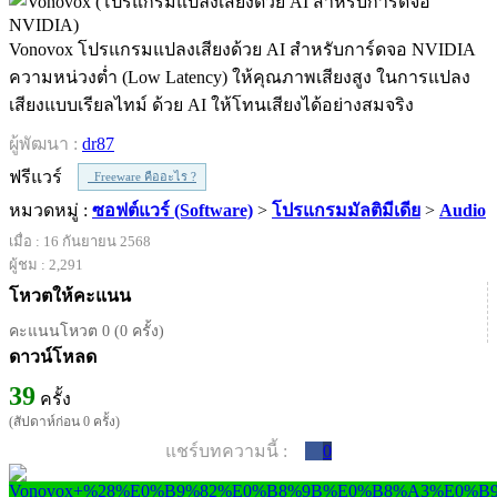
Vonovox โปรแกรมแปลงเสียงด้วย AI สำหรับการ์ดจอ NVIDIA
ความหน่วงต่ำ (Low Latency) ให้คุณภาพเสียงสูง ในการแปลง
เสียงแบบเรียลไทม์ ด้วย AI ให้โทนเสียงได้อย่างสมจริง
ผู้พัฒนา :
dr87
ฟรีแวร์
Freeware คืออะไร ?
หมวดหมู่ :
ซอฟต์แวร์ (Software)
>
โปรแกรมมัลติมีเดีย
>
Audio
เมื่อ : 16 กันยายน 2568
ผู้ชม : 2,291
โหวตให้คะแนน
คะแนนโหวต 0 (0 ครั้ง)
ดาวน์โหลด
39
ครั้ง
(สัปดาห์ก่อน 0 ครั้ง)
แชร์บทความนี้ :
0