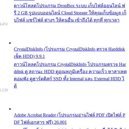
ดาวน์โหลดโปรแกรม DropBox ระบบ เก็บไฟล์ออนไลน์ ฟ
รี 2 GB รูปแบบออนไลน์ Cloud Storage ให้คุณเก็บข้อมูล เก็
บไฟล์ แชร์ไฟล์ ต่างๆ ให้คนอื่น เข้าถึงได้ ทุกที่ ทุกเวลา
4,451
CrystalDiskInfo (โปรแกรม CrystalDiskInfo ตรวจ Harddisk
เช็ค HDD) 9.9.1
ดาวน์โหลดโปรแกรม CrystalDiskInfo โปรแกรมตรวจ Har
ddisk ดู สถานะ HDD ดูอุณหภูมิเครื่อง ความเร็ว หาสาเหต
คอมพัง ดูฮาร์ดดิสก์ SSD ทั้ง Internal และ External HDD ไ
ด้
5,120
Adobe Acrobat Reader (โปรแกรมอ่านไฟล์ PDF เปิดไฟล์ P
DF ไฟล์เอกสาร ฟรี) 26.001