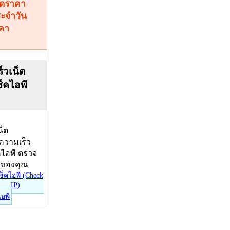
คา
็วเน็ต
ช็คไอพี
น็ต
บความเร็ว
คไอพี ตรวจ
ีของคุณ
ไอพี