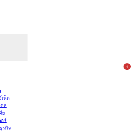
4
ด
์เน็ต
คคล
ดีย
อร์
ุรกิจ