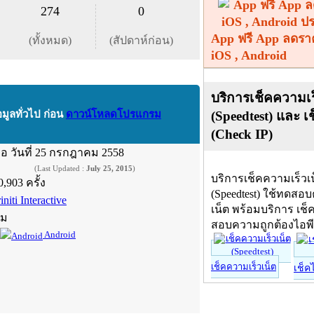
274
0
App ฟรี App ลดรา
(ทั้งหมด)
(สัปดาห์ก่อน)
iOS , Android
บริการเช็คความเร
(Speedtest) และ เ
อมูลทั่วไป ก่อน
ดาวน์โหลดโปรแกรม
(Check IP)
ื่อ
วันที่ 25 กรกฎาคม 2558
(Last Updated :
July 25, 2015
)
บริการเช็คความเร็วเ
0,903 ครั้ง
(Speedtest) ใช้ทดสอ
initi Interactive
เน็ต พร้อมบริการ เช็
์ม
สอบความถูกต้องไอพ
Android
เช็คความเร็วเน็ต
เช็ค