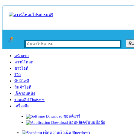
หน้าแรก
ดาวน์โหลด
ข่าวไอที
รีวิว
ทิปส์ไอที
สินค้าไอที
เช็ครอบหนัง
รวมคลิป Thaiware
เครื่องมือ
ซอฟต์แวร์
แอปพลิเคชันบนมือถือ
เช็คความเร็วเน็ต (Speedtest)