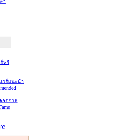
ษา
์ฟรี
แวร์แนะนำ
mended
ตลอดกาล
 Fame
re