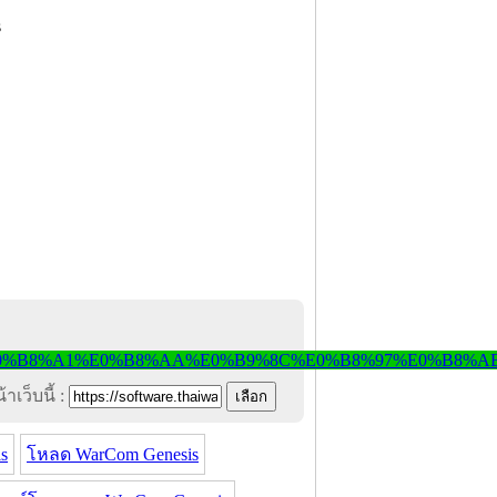
าเว็บนี้ :
s
โหลด WarCom Genesis