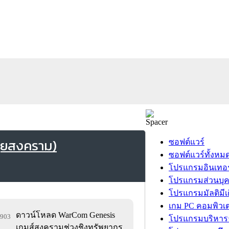
ุยสงคราม)
ซอฟต์แวร์
ซอฟต์แวร์ทั้งหม
โปรแกรมอินเทอร
โปรแกรมส่วนบุ
โปรแกรมมัลติมีเ
เกม PC คอมพิวเต
ดาวน์โหลด WarCom Genesis
0,903
โปรแกรมบริหารธ
เกมส์สงครามช่วงชิงทรัพยากร