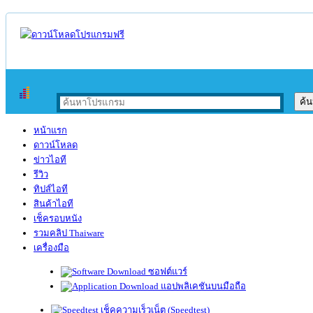
หน้าแรก
ดาวน์โหลด
ข่าวไอที
รีวิว
ทิปส์ไอที
สินค้าไอที
เช็ครอบหนัง
รวมคลิป Thaiware
เครื่องมือ
ซอฟต์แวร์
แอปพลิเคชันบนมือถือ
เช็คความเร็วเน็ต (Speedtest)