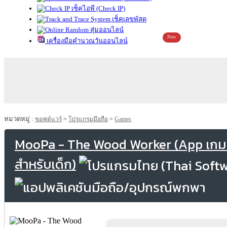
เช็คไอพี (Check IP)
เช็คเลขพัสดุ
สุ่มออนไลน์
New
เครื่องมือคำนวณวันออนไลน์
หมวดหมู่ :
ซอฟต์แวร์
>
โปรแกรมมือถือ
>
Games
MooPa - The Wood Worker (App เกมล
สำหรับเด็ก)