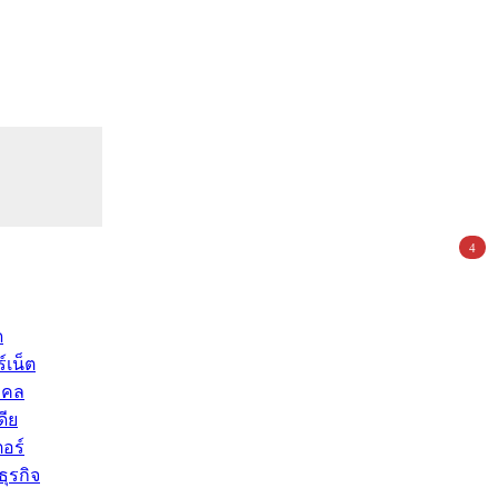
4
ด
์เน็ต
คคล
ดีย
อร์
ุรกิจ