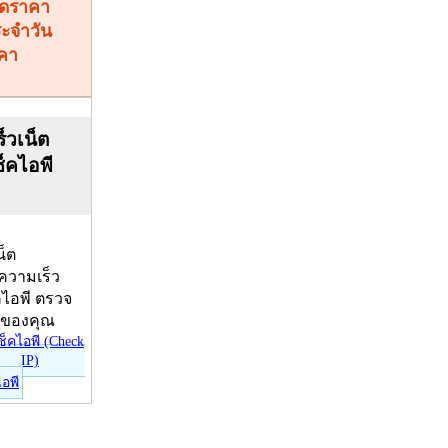
คา
็วเน็ต
ช็คไอพี
น็ต
บความเร็ว
คไอพี ตรวจ
ีของคุณ
ไอพี