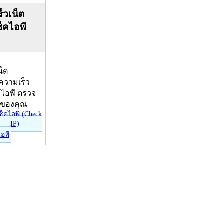
็วเน็ต
ช็คไอพี
น็ต
บความเร็ว
คไอพี ตรวจ
ีของคุณ
ไอพี