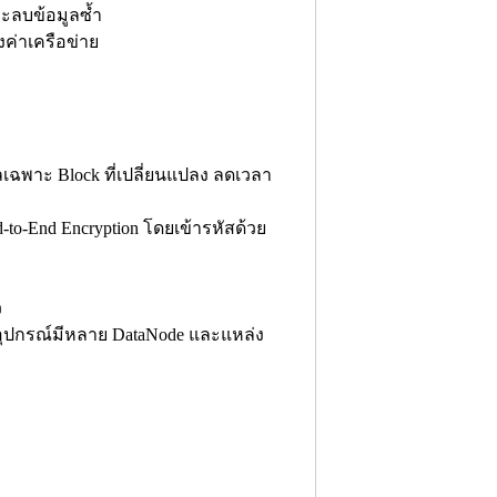
ะลบข้อมูลซ้ำ
งค่าเครือข่าย
ูลเฉพาะ Block ที่เปลี่ยนแปลง ลดเวลา
to-End Encryption โดยเข้ารหัสด้วย
ว
ละอุปกรณ์มีหลาย DataNode และแหล่ง