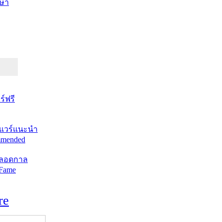
ษา
์ฟรี
แวร์แนะนำ
mended
ตลอดกาล
 Fame
re