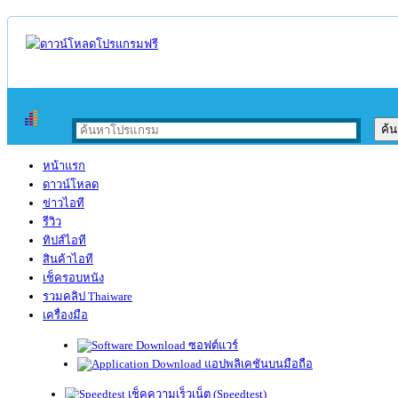
หน้าแรก
ดาวน์โหลด
ข่าวไอที
รีวิว
ทิปส์ไอที
สินค้าไอที
เช็ครอบหนัง
รวมคลิป Thaiware
เครื่องมือ
ซอฟต์แวร์
แอปพลิเคชันบนมือถือ
เช็คความเร็วเน็ต (Speedtest)