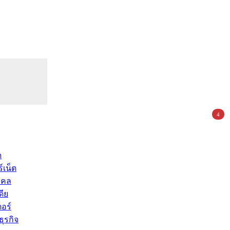
4
ด
์เน็ต
คคล
ดีย
อร์
ุรกิจ