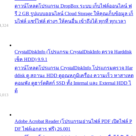
ดาวน์โหลดโปรแกรม DropBox ระบบ เก็บไฟล์ออนไลน์ ฟ
รี 2 GB รูปแบบออนไลน์ Cloud Storage ให้คุณเก็บข้อมูล เก็
บไฟล์ แชร์ไฟล์ ต่างๆ ให้คนอื่น เข้าถึงได้ ทุกที่ ทุกเวลา
4,324
CrystalDiskInfo (โปรแกรม CrystalDiskInfo ตรวจ Harddisk
เช็ค HDD) 9.9.1
ดาวน์โหลดโปรแกรม CrystalDiskInfo โปรแกรมตรวจ Har
ddisk ดู สถานะ HDD ดูอุณหภูมิเครื่อง ความเร็ว หาสาเหต
คอมพัง ดูฮาร์ดดิสก์ SSD ทั้ง Internal และ External HDD ไ
ด้
5,013
Adobe Acrobat Reader (โปรแกรมอ่านไฟล์ PDF เปิดไฟล์ P
DF ไฟล์เอกสาร ฟรี) 26.001