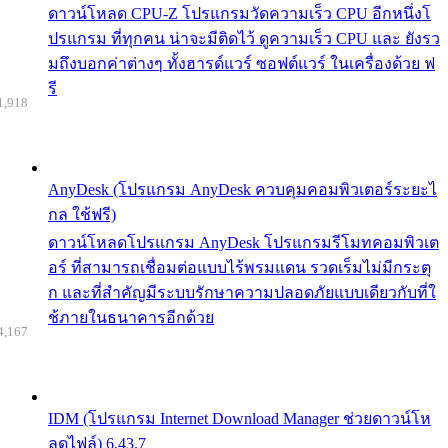
ดาวน์โหลด CPU-Z โปรแกรมวัดความเร็ว CPU อีกหนึ่งโ
ปรแกรม ที่ทุกคน น่าจะมีติดไว้ ดูความเร็ว CPU และ ยังรว
มถึงบอกค่าต่างๆ ทั้งฮารด์แวร์ ซอฟต์แวร์ ในเครื่องด้วย ฟ
รี
1,918
AnyDesk (โปรแกรม AnyDesk ควบคุมคอมพิวเตอร์ระยะไ
กล ใช้ฟรี)
ดาวน์โหลดโปรแกรม AnyDesk โปรแกรมรีโมทคอมพิวเต
อร์ ที่สามารถเชื่อมต่อแบบไร้พรมแดน รวดเร็มไม่มีกระตุ
ก และที่สำคัญมีระบบรักษาความปลอดภัยแบบเดียวกับที่ใ
ช้ภายในธนาคารอีกด้วย
4,167
IDM (โปรแกรม Internet Download Manager ช่วยดาวน์โห
ลดไฟล์) 6.43.7