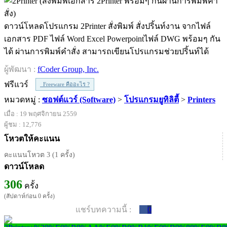
ดาวน์โหลดโปรแกรม 2Printer สั่งพิมพ์ สั่งปริ้นท์งาน จากไฟล์
เอกสาร PDF ไฟล์ Word Excel Powerpointไฟล์ DWG พร้อมๆ กัน
ได้ ผ่านการพิมพ์คำสั่ง สามารถเขียนโปรแกรมช่วยปริ้นท์ได้
ผู้พัฒนา :
fCoder Group, Inc.
ฟรีแวร์
Freeware คืออะไร ?
หมวดหมู่ :
ซอฟต์แวร์ (Software)
>
โปรแกรมยูทิลิตี้
>
Printers
เมื่อ : 19 พฤศจิกายน 2559
ผู้ชม : 12,776
โหวตให้คะแนน
คะแนนโหวต 3 (1 ครั้ง)
ดาวน์โหลด
306
ครั้ง
(สัปดาห์ก่อน 0 ครั้ง)
แชร์บทความนี้ :
0