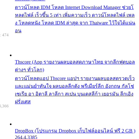
ดาวน์โหลด IDM โหลด Internet Download Manager ช่วยโ
หลดไฟล์ เร็วขึ้น 5 เท่า เพิ่มความเร็ว ดาวน์โหลดไฟล์ เพล
ง โหลดหนัง โหลด IDM ล่าสุด จาก Thaiware ไว้ใจได้แน่น
อน
: 474
Thscore (App รายงานผลบอลสดภาษาไทย จากลีกฟุตบอล
ต่างๆ ทั่วโลก)
ดาวน์โหลดแอป Thscore แอปฯ รายงานผลบอลสดรวดเร็ว
และแม่นยำทันใจ ผลบอลลีกดัง พรีเมียร์ลีก อังกฤษ กัลโช่
เซเรีย อา อิตาลี ลาลีกา สเปน บุนเดสลีก้า เยอรมัน ลีกเอิง
ฝรั่งเศส
6,366
DropBox (โปรแกรม Dropbox เก็บไฟล์ออนไลน์ ฟรี 2 GB )
264.4.3385