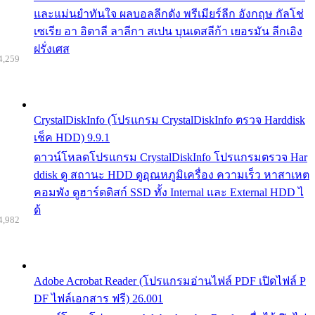
และแม่นยำทันใจ ผลบอลลีกดัง พรีเมียร์ลีก อังกฤษ กัลโช่
เซเรีย อา อิตาลี ลาลีกา สเปน บุนเดสลีก้า เยอรมัน ลีกเอิง
ฝรั่งเศส
4,259
CrystalDiskInfo (โปรแกรม CrystalDiskInfo ตรวจ Harddisk
เช็ค HDD) 9.9.1
ดาวน์โหลดโปรแกรม CrystalDiskInfo โปรแกรมตรวจ Har
ddisk ดู สถานะ HDD ดูอุณหภูมิเครื่อง ความเร็ว หาสาเหต
คอมพัง ดูฮาร์ดดิสก์ SSD ทั้ง Internal และ External HDD ไ
ด้
4,982
Adobe Acrobat Reader (โปรแกรมอ่านไฟล์ PDF เปิดไฟล์ P
DF ไฟล์เอกสาร ฟรี) 26.001