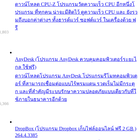
ดาวน์โหลด CPU-Z โปรแกรมวัดความเร็ว CPU อีกหนึ่งโ
ปรแกรม ที่ทุกคน น่าจะมีติดไว้ ดูความเร็ว CPU และ ยังรว
มถึงบอกค่าต่างๆ ทั้งฮารด์แวร์ ซอฟต์แวร์ ในเครื่องด้วย ฟ
รี
1,803
AnyDesk (โปรแกรม AnyDesk ควบคุมคอมพิวเตอร์ระยะไ
กล ใช้ฟรี)
ดาวน์โหลดโปรแกรม AnyDesk โปรแกรมรีโมทคอมพิวเต
อร์ ที่สามารถเชื่อมต่อแบบไร้พรมแดน รวดเร็มไม่มีกระตุ
ก และที่สำคัญมีระบบรักษาความปลอดภัยแบบเดียวกับที่ใ
ช้ภายในธนาคารอีกด้วย
6,366
DropBox (โปรแกรม Dropbox เก็บไฟล์ออนไลน์ ฟรี 2 GB )
264.4.3385