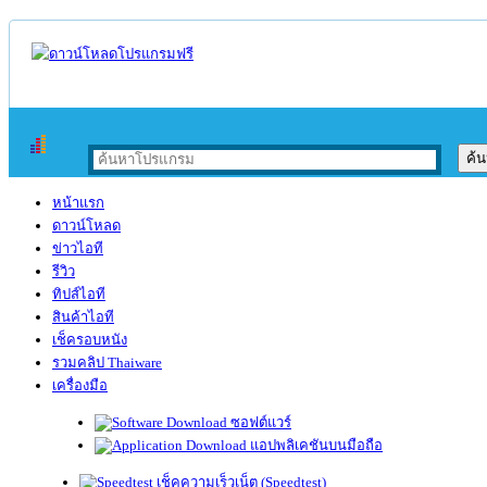
หน้าแรก
ดาวน์โหลด
ข่าวไอที
รีวิว
ทิปส์ไอที
สินค้าไอที
เช็ครอบหนัง
รวมคลิป Thaiware
เครื่องมือ
ซอฟต์แวร์
แอปพลิเคชันบนมือถือ
เช็คความเร็วเน็ต (Speedtest)