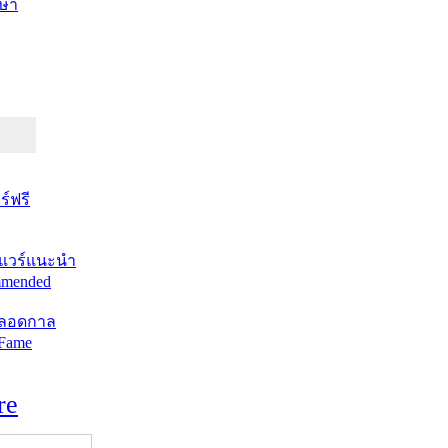
ษา
์ฟรี
แวร์แนะนำ
mended
ตลอดกาล
 Fame
re