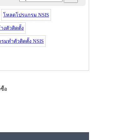
โหลดโปรแกรม NSIS
งตัวติดตั้ง
รมทําตัวติดตั้ง NSIS
งซื้อ