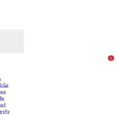
4
ด
์เน็ต
คคล
ดีย
อร์
ุรกิจ