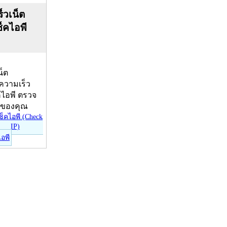
็วเน็ต
ช็คไอพี
น็ต
บความเร็ว
คไอพี ตรวจ
ีของคุณ
ไอพี