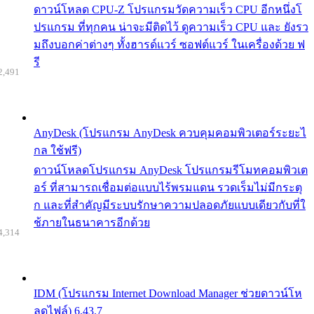
ดาวน์โหลด CPU-Z โปรแกรมวัดความเร็ว CPU อีกหนึ่งโ
ปรแกรม ที่ทุกคน น่าจะมีติดไว้ ดูความเร็ว CPU และ ยังรว
มถึงบอกค่าต่างๆ ทั้งฮารด์แวร์ ซอฟต์แวร์ ในเครื่องด้วย ฟ
รี
2,491
AnyDesk (โปรแกรม AnyDesk ควบคุมคอมพิวเตอร์ระยะไ
กล ใช้ฟรี)
ดาวน์โหลดโปรแกรม AnyDesk โปรแกรมรีโมทคอมพิวเต
อร์ ที่สามารถเชื่อมต่อแบบไร้พรมแดน รวดเร็มไม่มีกระตุ
ก และที่สำคัญมีระบบรักษาความปลอดภัยแบบเดียวกับที่ใ
ช้ภายในธนาคารอีกด้วย
4,314
IDM (โปรแกรม Internet Download Manager ช่วยดาวน์โห
ลดไฟล์) 6.43.7