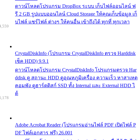
ดาวน์โหลดโปรแกรม DropBox ระบบ เก็บไฟล์ออนไลน์ ฟ
รี 2 GB รูปแบบออนไลน์ Cloud Storage ให้คุณเก็บข้อมูล เก็
บไฟล์ แชร์ไฟล์ ต่างๆ ให้คนอื่น เข้าถึงได้ ทุกที่ ทุกเวลา
4,559
CrystalDiskInfo (โปรแกรม CrystalDiskInfo ตรวจ Harddisk
เช็ค HDD) 9.9.1
ดาวน์โหลดโปรแกรม CrystalDiskInfo โปรแกรมตรวจ Har
ddisk ดู สถานะ HDD ดูอุณหภูมิเครื่อง ความเร็ว หาสาเหต
คอมพัง ดูฮาร์ดดิสก์ SSD ทั้ง Internal และ External HDD ไ
ด้
5,178
Adobe Acrobat Reader (โปรแกรมอ่านไฟล์ PDF เปิดไฟล์ P
DF ไฟล์เอกสาร ฟรี) 26.001