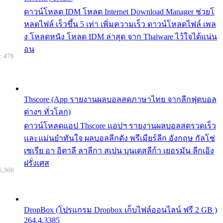
ดาวน์โหลด IDM โหลด Internet Download Manager ช่วยโ
หลดไฟล์ เร็วขึ้น 5 เท่า เพิ่มความเร็ว ดาวน์โหลดไฟล์ เพล
ง โหลดหนัง โหลด IDM ล่าสุด จาก Thaiware ไว้ใจได้แน่น
อน
: 476
Thscore (App รายงานผลบอลสดภาษาไทย จากลีกฟุตบอล
ต่างๆ ทั่วโลก)
ดาวน์โหลดแอป Thscore แอปฯ รายงานผลบอลสดรวดเร็ว
และแม่นยำทันใจ ผลบอลลีกดัง พรีเมียร์ลีก อังกฤษ กัลโช่
เซเรีย อา อิตาลี ลาลีกา สเปน บุนเดสลีก้า เยอรมัน ลีกเอิง
ฝรั่งเศส
6,366
DropBox (โปรแกรม Dropbox เก็บไฟล์ออนไลน์ ฟรี 2 GB )
264.4.3385