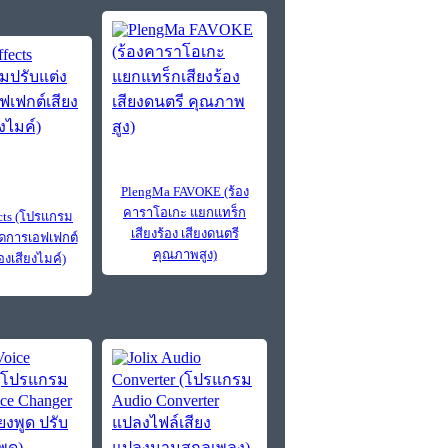
PlengMa FAVOKE (ร้อง
คาราโอเกะ แยกแทร็ก
ects (โปรแกรม
เสียงร้อง เสียงดนตรี
จัดการเอฟเฟกต์
คุณภาพสูง)
องเสียงไมค์)