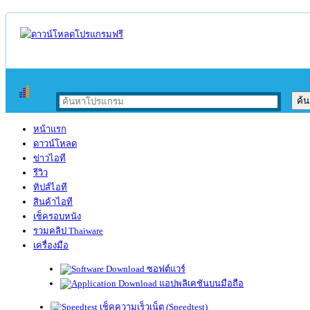
หน้าแรก
ดาวน์โหลด
ข่าวไอที
รีวิว
ทิปส์ไอที
สินค้าไอที
เช็ครอบหนัง
รวมคลิป Thaiware
เครื่องมือ
ซอฟต์แวร์
แอปพลิเคชันบนมือถือ
เช็คความเร็วเน็ต (Speedtest)