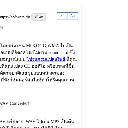
-
A
A
+
อโดยตรง เช่น MP3,OGG,WMA ไปเป็น
บบดิจิตอลโดยไม่ผ่าน sound card ซึ่ง
่างสมบูรณ์แบบ
โปรแกรมแปลงไฟล์
นี้คุณ
่คุณแปลง CD ออดิโอ หรือเพลงที่ชื่น
ด้ตามปกติเลย รูปแบบหน้าตาของ
 มีฟังก์ชันนอร์มัลไลซ์ทำให้รีดคุณภาพ
AV-Converter)
V หรือจาก WAV ไปเป็น MP3 เป็นต้น