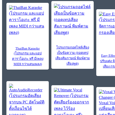
โปรแกรมถอดไฟล์เสียง
ThaiBan Karaoke
เป็นข้อความ (ถอดเทป
(โปรแกรม และแอป
Easy Eff
เสียงสัมภาษณ์ พิมพ์ตาม
คาราโอเกะ ฟรี มีเพลง
ปรับแต่ง 
เสียงพูด)
MIDI กว่าแสนเพลง)
เสียง กร