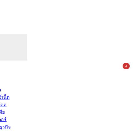
4
ด
์เน็ต
คคล
ดีย
อร์
ุรกิจ