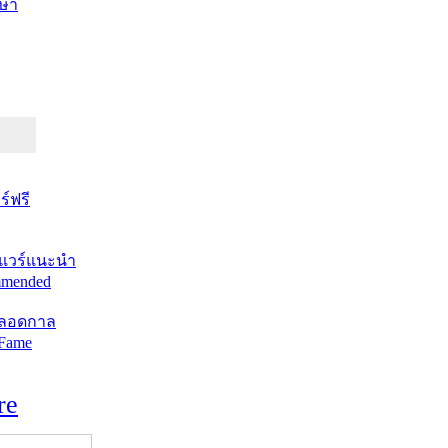
ษา
์ฟรี
แวร์แนะนำ
mended
ตลอดกาล
 Fame
re