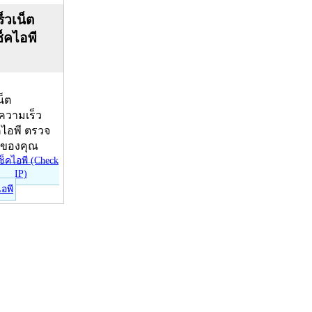
็วเน็ต
ช็คไอพี
น็ต
บความเร็ว
คไอพี ตรวจ
ีของคุณ
ไอพี