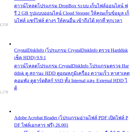
ดาวน์โหลดโปรแกรม DropBox ระบบ เก็บไฟล์ออนไลน์ ฟ
รี 2 GB รูปแบบออนไลน์ Cloud Storage ให้คุณเก็บข้อมูล เก็
บไฟล์ แชร์ไฟล์ ต่างๆ ให้คนอื่น เข้าถึงได้ ทุกที่ ทุกเวลา
4,559
CrystalDiskInfo (โปรแกรม CrystalDiskInfo ตรวจ Harddisk
เช็ค HDD) 9.9.1
ดาวน์โหลดโปรแกรม CrystalDiskInfo โปรแกรมตรวจ Har
ddisk ดู สถานะ HDD ดูอุณหภูมิเครื่อง ความเร็ว หาสาเหต
คอมพัง ดูฮาร์ดดิสก์ SSD ทั้ง Internal และ External HDD ไ
ด้
5,178
Adobe Acrobat Reader (โปรแกรมอ่านไฟล์ PDF เปิดไฟล์ P
DF ไฟล์เอกสาร ฟรี) 26.001