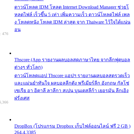
ดาวน์โหลด IDM โหลด Internet Download Manager ช่วยโ
หลดไฟล์ เร็วขึ้น 5 เท่า เพิ่มความเร็ว ดาวน์โหลดไฟล์ เพล
ง โหลดหนัง โหลด IDM ล่าสุด จาก Thaiware ไว้ใจได้แน่น
อน
: 476
Thscore (App รายงานผลบอลสดภาษาไทย จากลีกฟุตบอล
ต่างๆ ทั่วโลก)
ดาวน์โหลดแอป Thscore แอปฯ รายงานผลบอลสดรวดเร็ว
และแม่นยำทันใจ ผลบอลลีกดัง พรีเมียร์ลีก อังกฤษ กัลโช่
เซเรีย อา อิตาลี ลาลีกา สเปน บุนเดสลีก้า เยอรมัน ลีกเอิง
ฝรั่งเศส
6,366
DropBox (โปรแกรม Dropbox เก็บไฟล์ออนไลน์ ฟรี 2 GB )
264.4.3385