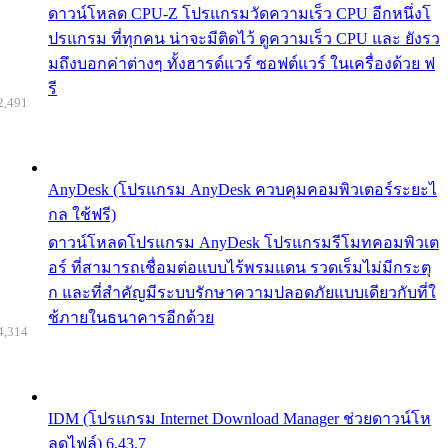
ดาวน์โหลด CPU-Z โปรแกรมวัดความเร็ว CPU อีกหนึ่งโ
ปรแกรม ที่ทุกคน น่าจะมีติดไว้ ดูความเร็ว CPU และ ยังรว
มถึงบอกค่าต่างๆ ทั้งฮารด์แวร์ ซอฟต์แวร์ ในเครื่องด้วย ฟ
รี
2,491
AnyDesk (โปรแกรม AnyDesk ควบคุมคอมพิวเตอร์ระยะไ
กล ใช้ฟรี)
ดาวน์โหลดโปรแกรม AnyDesk โปรแกรมรีโมทคอมพิวเต
อร์ ที่สามารถเชื่อมต่อแบบไร้พรมแดน รวดเร็มไม่มีกระตุ
ก และที่สำคัญมีระบบรักษาความปลอดภัยแบบเดียวกับที่ใ
ช้ภายในธนาคารอีกด้วย
4,314
IDM (โปรแกรม Internet Download Manager ช่วยดาวน์โห
ลดไฟล์) 6.43.7