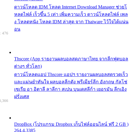
ดาวน์โหลด IDM โหลด Internet Download Manager ช่วยโ
หลดไฟล์ เร็วขึ้น 5 เท่า เพิ่มความเร็ว ดาวน์โหลดไฟล์ เพล
ง โหลดหนัง โหลด IDM ล่าสุด จาก Thaiware ไว้ใจได้แน่น
อน
: 476
Thscore (App รายงานผลบอลสดภาษาไทย จากลีกฟุตบอล
ต่างๆ ทั่วโลก)
ดาวน์โหลดแอป Thscore แอปฯ รายงานผลบอลสดรวดเร็ว
และแม่นยำทันใจ ผลบอลลีกดัง พรีเมียร์ลีก อังกฤษ กัลโช่
เซเรีย อา อิตาลี ลาลีกา สเปน บุนเดสลีก้า เยอรมัน ลีกเอิง
ฝรั่งเศส
6,366
DropBox (โปรแกรม Dropbox เก็บไฟล์ออนไลน์ ฟรี 2 GB )
264.4.3385