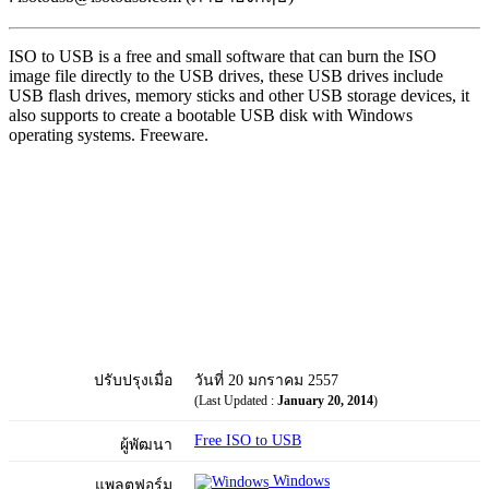
ISO to USB is a free and small software that can burn the ISO
image file directly to the USB drives, these USB drives include
USB flash drives, memory sticks and other USB storage devices, it
also supports to create a bootable USB disk with Windows
operating systems. Freeware.
ปรับปรุงเมื่อ
วันที่ 20 มกราคม 2557
(Last Updated :
January 20, 2014
)
Free ISO to USB
ผู้พัฒนา
Windows
แพลตฟอร์ม