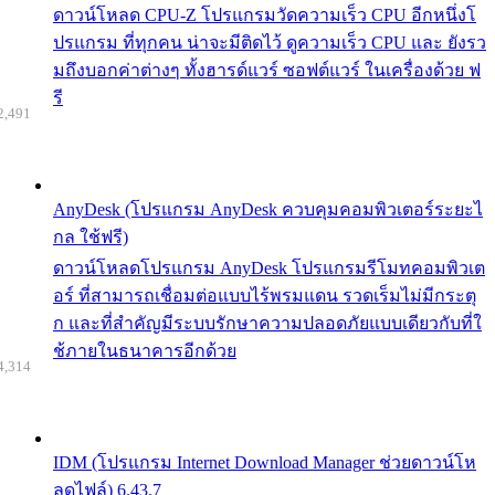
ดาวน์โหลด CPU-Z โปรแกรมวัดความเร็ว CPU อีกหนึ่งโ
ปรแกรม ที่ทุกคน น่าจะมีติดไว้ ดูความเร็ว CPU และ ยังรว
มถึงบอกค่าต่างๆ ทั้งฮารด์แวร์ ซอฟต์แวร์ ในเครื่องด้วย ฟ
รี
2,491
AnyDesk (โปรแกรม AnyDesk ควบคุมคอมพิวเตอร์ระยะไ
กล ใช้ฟรี)
ดาวน์โหลดโปรแกรม AnyDesk โปรแกรมรีโมทคอมพิวเต
อร์ ที่สามารถเชื่อมต่อแบบไร้พรมแดน รวดเร็มไม่มีกระตุ
ก และที่สำคัญมีระบบรักษาความปลอดภัยแบบเดียวกับที่ใ
ช้ภายในธนาคารอีกด้วย
4,314
IDM (โปรแกรม Internet Download Manager ช่วยดาวน์โห
ลดไฟล์) 6.43.7