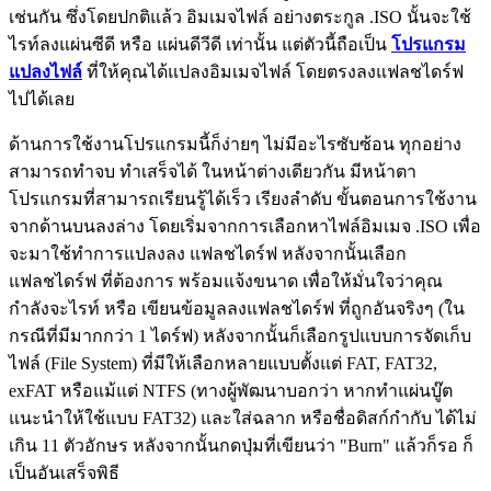
เช่นกัน ซึ่งโดยปกติแล้ว อิมเมจไฟล์ อย่างตระกูล .ISO นั้นจะใช้
ไรท์ลงแผ่นซีดี หรือ แผ่นดีวีดี เท่านั้น แต่ตัวนี้ถือเป็น
โปรแกรม
แปลงไฟล์
ที่ให้คุณได้แปลงอิมเมจไฟล์ โดยตรงลงแฟลชไดร์ฟ
ไปได้เลย
ด้านการใช้งานโปรแกรมนี้ก็ง่ายๆ ไม่มีอะไรซับซ้อน ทุกอย่าง
สามารถทำจบ ทำเสร็จได้ ในหน้าต่างเดียวกัน มีหน้าตา
โปรแกรมที่สามารถเรียนรู้ได้เร็ว เรียงลำดับ ขั้นตอนการใช้งาน
จากด้านบนลงล่าง โดยเริ่มจากการเลือกหาไฟล์อิมเมจ .ISO เพื่อ
จะมาใช้ทำการแปลงลง แฟลชไดร์ฟ หลังจากนั้นเลือก
แฟลชไดร์ฟ ที่ต้องการ พร้อมแจ้งขนาด เพื่อให้มั่นใจว่าคุณ
กำลังจะไรท์ หรือ เขียนข้อมูลลงแฟลชไดร์ฟ ที่ถูกอันจริงๆ (ใน
กรณีที่มีมากกว่า 1 ไดร์ฟ) หลังจากนั้นก็เลือกรูปแบบการจัดเก็บ
ไฟล์ (File System) ที่มีให้เลือกหลายแบบตั้งแต่ FAT, FAT32,
exFAT หรือแม้แต่ NTFS (ทางผู้พัฒนาบอกว่า หากทำแผ่นบู๊ต
แนะนำให้ใช้แบบ FAT32) และใส่ฉลาก หรือชื่อดิสก์กำกับ ได้ไม่
เกิน 11 ตัวอักษร หลังจากนั้นกดปุ่มที่เขียนว่า "Burn" แล้วก็รอ ก็
เป็นอันเสร็จพิธี