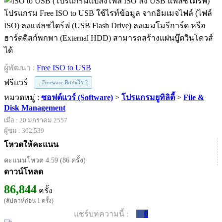
โปรแกรม Free ISO to USB ใช้ไรท์ข้อมูล จากอิมเมจไฟล์ (ไฟล์
ISO) ลงแฟลชไดร์ฟ (USB Flash Drive) ลงเมมโมรีการ์ด หรือ
ฮาร์ดดิสก์พกพา (External HDD) สามารถสร้างแผ่นบู๊ตวินโดวส์
ได้
ผู้พัฒนา :
Free ISO to USB
ฟรีแวร์
Freeware คืออะไร ?
หมวดหมู่ :
ซอฟต์แวร์ (Software)
>
โปรแกรมยูทิลิตี้
>
File &
Disk Management
เมื่อ : 20 มกราคม 2557
ผู้ชม : 302,539
โหวตให้คะแนน
คะแนนโหวต 4.59 (86 ครั้ง)
ดาวน์โหลด
86,844
ครั้ง
(สัปดาห์ก่อน 1 ครั้ง)
แชร์บทความนี้ :
0