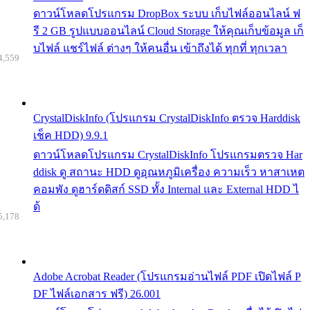
ดาวน์โหลดโปรแกรม DropBox ระบบ เก็บไฟล์ออนไลน์ ฟ
รี 2 GB รูปแบบออนไลน์ Cloud Storage ให้คุณเก็บข้อมูล เก็
บไฟล์ แชร์ไฟล์ ต่างๆ ให้คนอื่น เข้าถึงได้ ทุกที่ ทุกเวลา
4,559
CrystalDiskInfo (โปรแกรม CrystalDiskInfo ตรวจ Harddisk
เช็ค HDD) 9.9.1
ดาวน์โหลดโปรแกรม CrystalDiskInfo โปรแกรมตรวจ Har
ddisk ดู สถานะ HDD ดูอุณหภูมิเครื่อง ความเร็ว หาสาเหต
คอมพัง ดูฮาร์ดดิสก์ SSD ทั้ง Internal และ External HDD ไ
ด้
5,178
Adobe Acrobat Reader (โปรแกรมอ่านไฟล์ PDF เปิดไฟล์ P
DF ไฟล์เอกสาร ฟรี) 26.001