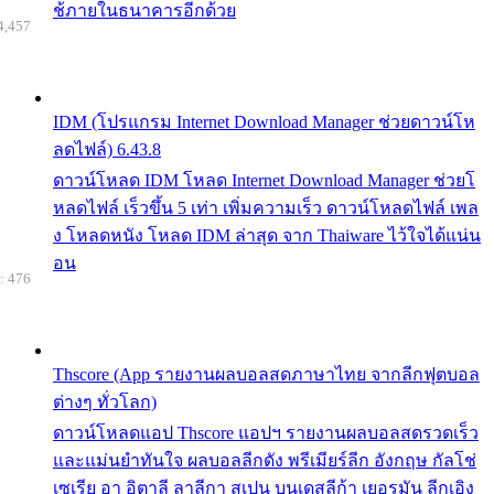
ช้ภายในธนาคารอีกด้วย
4,457
IDM (โปรแกรม Internet Download Manager ช่วยดาวน์โห
ลดไฟล์) 6.43.8
ดาวน์โหลด IDM โหลด Internet Download Manager ช่วยโ
หลดไฟล์ เร็วขึ้น 5 เท่า เพิ่มความเร็ว ดาวน์โหลดไฟล์ เพล
ง โหลดหนัง โหลด IDM ล่าสุด จาก Thaiware ไว้ใจได้แน่น
อน
: 476
Thscore (App รายงานผลบอลสดภาษาไทย จากลีกฟุตบอล
ต่างๆ ทั่วโลก)
ดาวน์โหลดแอป Thscore แอปฯ รายงานผลบอลสดรวดเร็ว
และแม่นยำทันใจ ผลบอลลีกดัง พรีเมียร์ลีก อังกฤษ กัลโช่
เซเรีย อา อิตาลี ลาลีกา สเปน บุนเดสลีก้า เยอรมัน ลีกเอิง