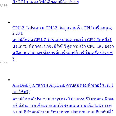
นัง วิดีโอ เพลง ไฟล์เสียงออดิโอ ต่าง ๆ
9,114
CPU-Z (โปรแกรม CPU-Z วัดดูความเร็ว CPU เครื่องคุณ)
2.20.1
ดาวน์โหลด CPU-Z โปรแกรมวัดความเร็ว CPU อีกหนึ่งโ
ปรแกรม ที่ทุกคน น่าจะมีติดไว้ ดูความเร็ว CPU และ ยังรว
มถึงบอกค่าต่างๆ ทั้งฮารด์แวร์ ซอฟต์แวร์ ในเครื่องด้วย ฟ
รี
2,967
AnyDesk (โปรแกรม AnyDesk ควบคุมคอมพิวเตอร์ระยะไ
กล ใช้ฟรี)
ดาวน์โหลดโปรแกรม AnyDesk โปรแกรมรีโมทคอมพิวเต
อร์ ที่สามารถเชื่อมต่อแบบไร้พรมแดน รวดเร็มไม่มีกระตุ
ก และที่สำคัญมีระบบรักษาความปลอดภัยแบบเดียวกับที่ใ