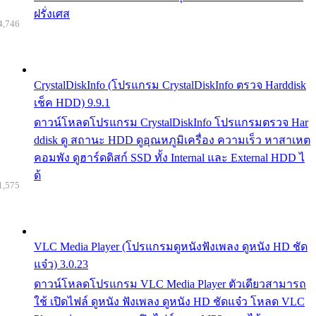
ฝรั่งเศส
4,746
CrystalDiskInfo (โปรแกรม CrystalDiskInfo ตรวจ Harddisk
เช็ค HDD) 9.9.1
ดาวน์โหลดโปรแกรม CrystalDiskInfo โปรแกรมตรวจ Har
ddisk ดู สถานะ HDD ดูอุณหภูมิเครื่อง ความเร็ว หาสาเหต
คอมพัง ดูฮาร์ดดิสก์ SSD ทั้ง Internal และ External HDD ไ
ด้
1,575
VLC Media Player (โปรแกรมดูหนังฟังเพลง ดูหนัง HD ชัด
แจ๋ว) 3.0.23
ดาวน์โหลดโปรแกรม VLC Media Player ตัวเดียวสามารถ
ใช้ เปิดไฟล์ ดูหนัง ฟังเพลง ดูหนัง HD ชัดแจ๋ว โหลด VLC