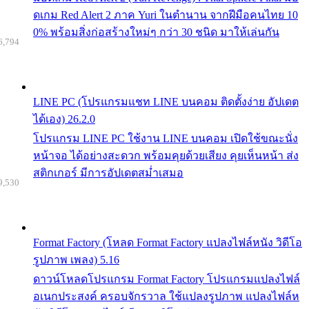
ดเกม Red Alert 2 ภาค Yuri ในตำนาน จากฝีมือคนไทย 10
0% พร้อมสิ่งก่อสร้างใหม่ๆ กว่า 30 ชนิด มาให้เล่นกัน
6,794
LINE PC (โปรแกรมแชท LINE บนคอม ติดตั้งง่าย อัปเดต
ได้เอง) 26.2.0
โปรแกรม LINE PC ใช้งาน LINE บนคอม เปิดใช้ขณะนั่ง
หน้าจอ ได้อย่างสะดวก พร้อมคุยด้วยเสียง คุยเห็นหน้า ส่ง
สติกเกอร์ มีการอัปเดตสม่ำเสมอ
9,530
Format Factory (โหลด Format Factory แปลงไฟล์หนัง วิดีโอ
รูปภาพ เพลง) 5.16
ดาวน์โหลดโปรแกรม Format Factory โปรแกรมแปลงไฟล์
อเนกประสงค์ ครอบจักรวาล ใช้แปลงรูปภาพ แปลงไฟล์ห