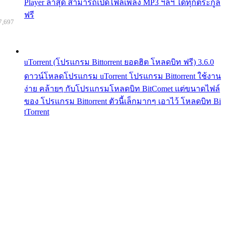
Player ล่าสุด สามารถเปิดไฟล์เพลง MP3 ฯลฯ ได้ทุกตระกูล
ฟรี
7,697
uTorrent (โปรแกรม Bittorrent ยอดฮิต โหลดบิท ฟรี) 3.6.0
ดาวน์โหลดโปรแกรม uTorrent โปรแกรม Bittorrent ใช้งาน
ง่าย คล้ายๆ กับโปรแกรมโหลดบิท BitComet แต่ขนาดไฟล์
ของ โปรแกรม Bittorrent ตัวนี้เล็กมากๆ เอาไว้ โหลดบิท Bi
tTorrent