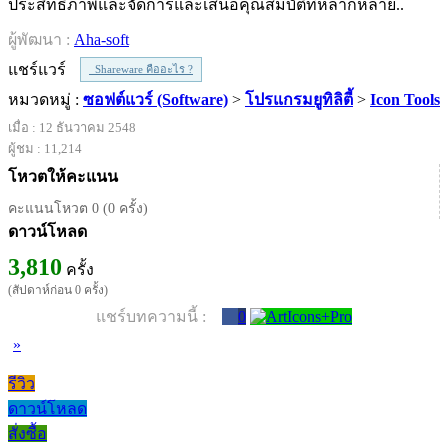
ประสิทธิภาพและจัดการและเสนอคุณสมบัติที่หลากหลาย..
ผู้พัฒนา :
Aha-soft
แชร์แวร์
Shareware คืออะไร ?
หมวดหมู่ :
ซอฟต์แวร์ (Software)
>
โปรแกรมยูทิลิตี้
>
Icon Tools
เมื่อ : 12 ธันวาคม 2548
ผู้ชม : 11,214
โหวตให้คะแนน
คะแนนโหวต 0 (0 ครั้ง)
ดาวน์โหลด
3,810
ครั้ง
(สัปดาห์ก่อน 0 ครั้ง)
แชร์บทความนี้ :
0
»
รีวิว
ดาวน์โหลด
สั่งซื้อ