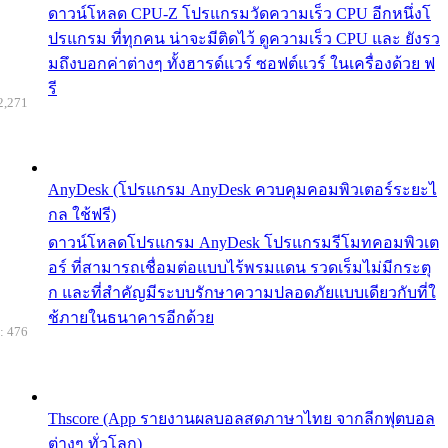
ดาวน์โหลด CPU-Z โปรแกรมวัดความเร็ว CPU อีกหนึ่งโ
ปรแกรม ที่ทุกคน น่าจะมีติดไว้ ดูความเร็ว CPU และ ยังรว
มถึงบอกค่าต่างๆ ทั้งฮารด์แวร์ ซอฟต์แวร์ ในเครื่องด้วย ฟ
รี
2,271
AnyDesk (โปรแกรม AnyDesk ควบคุมคอมพิวเตอร์ระยะไ
กล ใช้ฟรี)
ดาวน์โหลดโปรแกรม AnyDesk โปรแกรมรีโมทคอมพิวเต
อร์ ที่สามารถเชื่อมต่อแบบไร้พรมแดน รวดเร็มไม่มีกระตุ
ก และที่สำคัญมีระบบรักษาความปลอดภัยแบบเดียวกับที่ใ
ช้ภายในธนาคารอีกด้วย
: 476
Thscore (App รายงานผลบอลสดภาษาไทย จากลีกฟุตบอล
ต่างๆ ทั่วโลก)