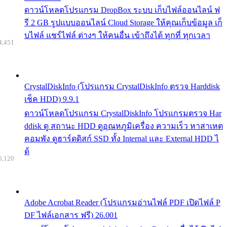
ดาวน์โหลดโปรแกรม DropBox ระบบ เก็บไฟล์ออนไลน์ ฟ
รี 2 GB รูปแบบออนไลน์ Cloud Storage ให้คุณเก็บข้อมูล เก็
บไฟล์ แชร์ไฟล์ ต่างๆ ให้คนอื่น เข้าถึงได้ ทุกที่ ทุกเวลา
4,451
CrystalDiskInfo (โปรแกรม CrystalDiskInfo ตรวจ Harddisk
เช็ค HDD) 9.9.1
ดาวน์โหลดโปรแกรม CrystalDiskInfo โปรแกรมตรวจ Har
ddisk ดู สถานะ HDD ดูอุณหภูมิเครื่อง ความเร็ว หาสาเหต
คอมพัง ดูฮาร์ดดิสก์ SSD ทั้ง Internal และ External HDD ไ
ด้
5,120
Adobe Acrobat Reader (โปรแกรมอ่านไฟล์ PDF เปิดไฟล์ P
DF ไฟล์เอกสาร ฟรี) 26.001