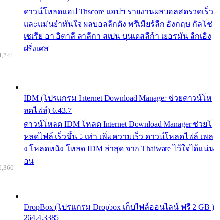
ดาวน์โหลดแอป Thscore แอปฯ รายงานผลบอลสดรวดเร็ว
และแม่นยำทันใจ ผลบอลลีกดัง พรีเมียร์ลีก อังกฤษ กัลโช่
เซเรีย อา อิตาลี ลาลีกา สเปน บุนเดสลีก้า เยอรมัน ลีกเอิง
ฝรั่งเศส
4,241
IDM (โปรแกรม Internet Download Manager ช่วยดาวน์โห
ลดไฟล์) 6.43.7
ดาวน์โหลด IDM โหลด Internet Download Manager ช่วยโ
หลดไฟล์ เร็วขึ้น 5 เท่า เพิ่มความเร็ว ดาวน์โหลดไฟล์ เพล
ง โหลดหนัง โหลด IDM ล่าสุด จาก Thaiware ไว้ใจได้แน่น
อน
6,366
DropBox (โปรแกรม Dropbox เก็บไฟล์ออนไลน์ ฟรี 2 GB )
264.4.3385