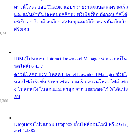
ดาวน์โหลดแอป Thscore แอปฯ รายงานผลบอลสดรวดเร็ว
และแม่นยำทันใจ ผลบอลลีกดัง พรีเมียร์ลีก อังกฤษ กัลโช่
เซเรีย อา อิตาลี ลาลีกา สเปน บุนเดสลีก้า เยอรมัน ลีกเอิง
ฝรั่งเศส
4,241
IDM (โปรแกรม Internet Download Manager ช่วยดาวน์โห
ลดไฟล์) 6.43.7
ดาวน์โหลด IDM โหลด Internet Download Manager ช่วยโ
หลดไฟล์ เร็วขึ้น 5 เท่า เพิ่มความเร็ว ดาวน์โหลดไฟล์ เพล
ง โหลดหนัง โหลด IDM ล่าสุด จาก Thaiware ไว้ใจได้แน่น
อน
6,366
DropBox (โปรแกรม Dropbox เก็บไฟล์ออนไลน์ ฟรี 2 GB )
264.4.3385