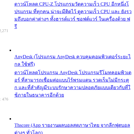
ดาวน์โหลด CPU-Z โปรแกรมวัดความเร็ว CPU อีกหนึ่งโ
ปรแกรม ที่ทุกคน น่าจะมีติดไว้ ดูความเร็ว CPU และ ยังรว
มถึงบอกค่าต่างๆ ทั้งฮารด์แวร์ ซอฟต์แวร์ ในเครื่องด้วย ฟ
รี
2,271
AnyDesk (โปรแกรม AnyDesk ควบคุมคอมพิวเตอร์ระยะไ
กล ใช้ฟรี)
ดาวน์โหลดโปรแกรม AnyDesk โปรแกรมรีโมทคอมพิวเต
อร์ ที่สามารถเชื่อมต่อแบบไร้พรมแดน รวดเร็มไม่มีกระตุ
ก และที่สำคัญมีระบบรักษาความปลอดภัยแบบเดียวกับที่ใ
ช้ภายในธนาคารอีกด้วย
: 476
Thscore (App รายงานผลบอลสดภาษาไทย จากลีกฟุตบอล
ต่างๆ ทั่วโลก)