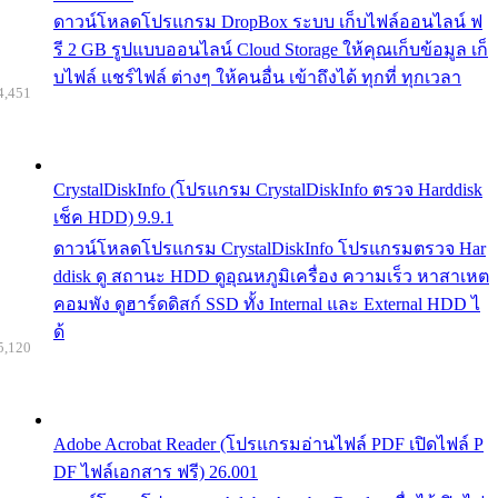
ดาวน์โหลดโปรแกรม DropBox ระบบ เก็บไฟล์ออนไลน์ ฟ
รี 2 GB รูปแบบออนไลน์ Cloud Storage ให้คุณเก็บข้อมูล เก็
บไฟล์ แชร์ไฟล์ ต่างๆ ให้คนอื่น เข้าถึงได้ ทุกที่ ทุกเวลา
4,451
CrystalDiskInfo (โปรแกรม CrystalDiskInfo ตรวจ Harddisk
เช็ค HDD) 9.9.1
ดาวน์โหลดโปรแกรม CrystalDiskInfo โปรแกรมตรวจ Har
ddisk ดู สถานะ HDD ดูอุณหภูมิเครื่อง ความเร็ว หาสาเหต
คอมพัง ดูฮาร์ดดิสก์ SSD ทั้ง Internal และ External HDD ไ
ด้
5,120
Adobe Acrobat Reader (โปรแกรมอ่านไฟล์ PDF เปิดไฟล์ P
DF ไฟล์เอกสาร ฟรี) 26.001