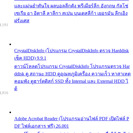
และแม่นยำทันใจ ผลบอลลีกดัง พรีเมียร์ลีก อังกฤษ กัลโช่
เซเรีย อา อิตาลี ลาลีกา สเปน บุนเดสลีก้า เยอรมัน ลีกเอิง
ฝรั่งเศส
4,191
CrystalDiskInfo (โปรแกรม CrystalDiskInfo ตรวจ Harddisk
เช็ค HDD) 9.9.1
ดาวน์โหลดโปรแกรม CrystalDiskInfo โปรแกรมตรวจ Har
ddisk ดู สถานะ HDD ดูอุณหภูมิเครื่อง ความเร็ว หาสาเหต
คอมพัง ดูฮาร์ดดิสก์ SSD ทั้ง Internal และ External HDD ไ
ด้
4,916
Adobe Acrobat Reader (โปรแกรมอ่านไฟล์ PDF เปิดไฟล์ P
DF ไฟล์เอกสาร ฟรี) 26.001