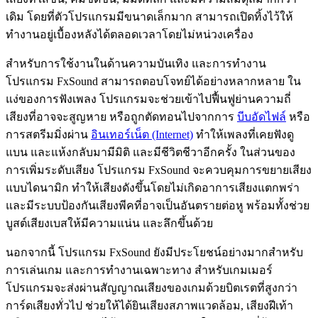
เดิม โดยที่ตัวโปรแกรมมีขนาดเล็กมาก สามารถเปิดทิ้งไว้ให้
ทำงานอยู่เบื้องหลังได้ตลอดเวลาโดยไม่หน่วงเครื่อง
สำหรับการใช้งานในด้านความบันเทิง และการทำงาน
โปรแกรม FxSound สามารถตอบโจทย์ได้อย่างหลากหลาย ใน
แง่ของการฟังเพลง โปรแกรมจะช่วยเข้าไปฟื้นฟูย่านความถี่
เสียงที่อาจจะสูญหาย หรือถูกตัดทอนไปจากการ
บีบอัดไฟล์
หรือ
การสตรีมมิ่งผ่าน
อินเทอร์เน็ต (Internet)
ทำให้เพลงที่เคยฟังดู
แบน และแห้งกลับมามีมิติ และมีชีวิตชีวาอีกครั้ง ในส่วนของ
การเพิ่มระดับเสียง โปรแกรม FxSound จะควบคุมการขยายเสียง
แบบไดนามิก ทำให้เสียงดังขึ้นโดยไม่เกิดอาการเสียงแตกพร่า
และมีระบบป้องกันเสียงพีคที่อาจเป็นอันตรายต่อหู พร้อมทั้งช่วย
บูสต์เสียงเบสให้มีความแน่น และลึกขึ้นด้วย
นอกจากนี้ โปรแกรม FxSound ยังมีประโยชน์อย่างมากสำหรับ
การเล่นเกม และการทำงานเฉพาะทาง สำหรับเกมเมอร์
โปรแกรมจะส่งผ่านสัญญาณเสียงของเกมด้วยบิตเรตที่สูงกว่า
การ์ดเสียงทั่วไป ช่วยให้ได้ยินเสียงสภาพแวดล้อม, เสียงฝีเท้า