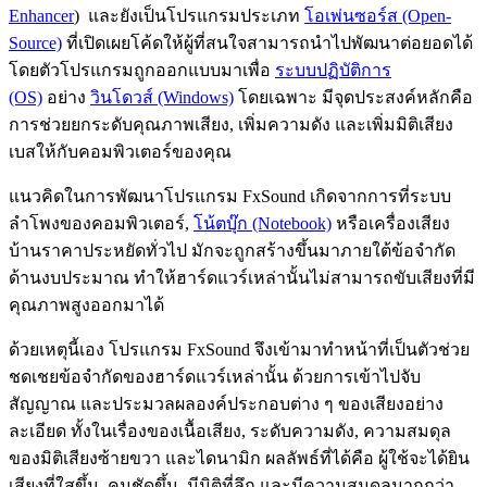
Enhancer
) และยังเป็นโปรแกรมประเภท
โอเพ่นซอร์ส (Open-
Source)
ที่เปิดเผยโค้ดให้ผู้ที่สนใจสามารถนำไปพัฒนาต่อยอดได้
โดยตัวโปรแกรมถูกออกแบบมาเพื่อ
ระบบปฏิบัติการ
(OS)
อย่าง
วินโดวส์ (Windows)
โดยเฉพาะ มีจุดประสงค์หลักคือ
การช่วยยกระดับคุณภาพเสียง, เพิ่มความดัง และเพิ่มมิติเสียง
เบสให้กับคอมพิวเตอร์ของคุณ
แนวคิดในการพัฒนาโปรแกรม FxSound เกิดจากการที่ระบบ
ลำโพงของคอมพิวเตอร์,
โน้ตบุ๊ก (Notebook)
หรือเครื่องเสียง
บ้านราคาประหยัดทั่วไป มักจะถูกสร้างขึ้นมาภายใต้ข้อจำกัด
ด้านงบประมาณ ทำให้ฮาร์ดแวร์เหล่านั้นไม่สามารถขับเสียงที่มี
คุณภาพสูงออกมาได้
ด้วยเหตุนี้เอง โปรแกรม FxSound จึงเข้ามาทำหน้าที่เป็นตัวช่วย
ชดเชยข้อจำกัดของฮาร์ดแวร์เหล่านั้น ด้วยการเข้าไปจับ
สัญญาณ และประมวลผลองค์ประกอบต่าง ๆ ของเสียงอย่าง
ละเอียด ทั้งในเรื่องของเนื้อเสียง, ระดับความดัง, ความสมดุล
ของมิติเสียงซ้ายขวา และไดนามิก ผลลัพธ์ที่ได้คือ ผู้ใช้จะได้ยิน
เสียงที่ใสขึ้น, คมชัดขึ้น, มีมิติที่ลึก และมีความสมดุลมากกว่า