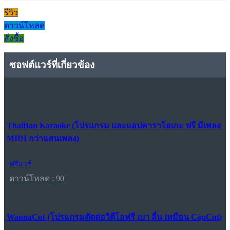
รีวิว
ดาวน์โหลด
สั่งซื้อ
ซอฟต์แวร์ที่เกี่ยวข้อง
ThaiBan Karaoke (โปรแกรม และแอปคาราโอเกะ ฟรี มีเพลง
MIDI กว่าแสนเพลง)
ฟรีแวร์
ดาวน์โหลด : 90
WannaCut (โปรแกรมตัดต่อวิดีโอฟรี เบา ลื่น เหมือน CapCut)