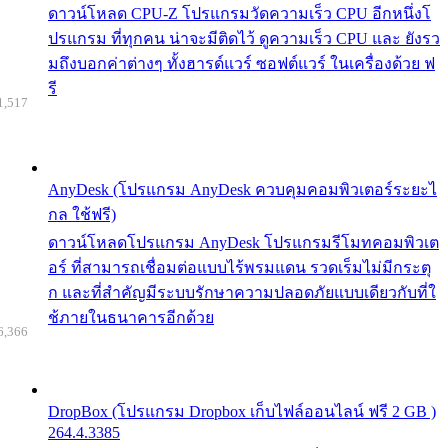
ดาวน์โหลด CPU-Z โปรแกรมวัดความเร็ว CPU อีกหนึ่งโ
ปรแกรม ที่ทุกคน น่าจะมีติดไว้ ดูความเร็ว CPU และ ยังรว
มถึงบอกค่าต่างๆ ทั้งฮารด์แวร์ ซอฟต์แวร์ ในเครื่องด้วย ฟ
รี
1,517
AnyDesk (โปรแกรม AnyDesk ควบคุมคอมพิวเตอร์ระยะไ
กล ใช้ฟรี)
ดาวน์โหลดโปรแกรม AnyDesk โปรแกรมรีโมทคอมพิวเต
อร์ ที่สามารถเชื่อมต่อแบบไร้พรมแดน รวดเร็มไม่มีกระตุ
ก และที่สำคัญมีระบบรักษาความปลอดภัยแบบเดียวกับที่ใ
ช้ภายในธนาคารอีกด้วย
6,366
DropBox (โปรแกรม Dropbox เก็บไฟล์ออนไลน์ ฟรี 2 GB )
264.4.3385