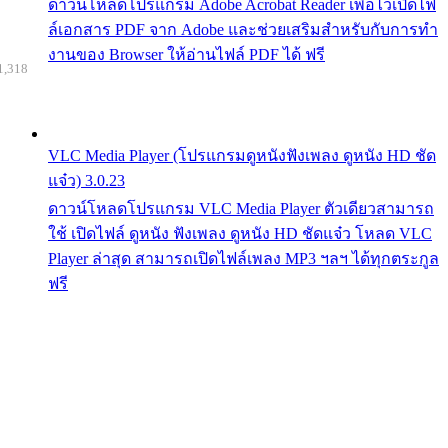
ดาวน์โหลดโปรแกรม Adobe Acrobat Reader เพื่อไว้เปิดไฟ
ล์เอกสาร PDF จาก Adobe และช่วยเสริมสำหรับกับการทำ
งานของ Browser ให้อ่านไฟล์ PDF ได้ ฟรี
1,318
VLC Media Player (โปรแกรมดูหนังฟังเพลง ดูหนัง HD ชัด
แจ๋ว) 3.0.23
ดาวน์โหลดโปรแกรม VLC Media Player ตัวเดียวสามารถ
ใช้ เปิดไฟล์ ดูหนัง ฟังเพลง ดูหนัง HD ชัดแจ๋ว โหลด VLC
Player ล่าสุด สามารถเปิดไฟล์เพลง MP3 ฯลฯ ได้ทุกตระกูล
ฟรี