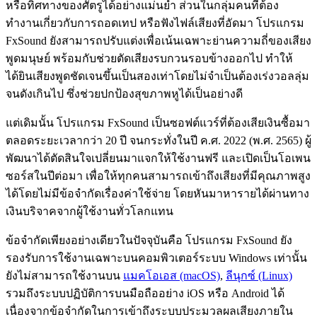
หรือทิศทางของศัตรูได้อย่างแม่นยำ ส่วนในกลุ่มคนที่ต้อง
ทำงานเกี่ยวกับการถอดเทป หรือฟังไฟล์เสียงที่อัดมา โปรแกรม
FxSound ยังสามารถปรับแต่งเพื่อเน้นเฉพาะย่านความถี่ของเสียง
พูดมนุษย์ พร้อมกับช่วยตัดเสียงรบกวนรอบข้างออกไป ทำให้
ได้ยินเสียงพูดชัดเจนขึ้นเป็นสองเท่าโดยไม่จำเป็นต้องเร่งวอลลุ่ม
จนดังเกินไป ซึ่งช่วยปกป้องสุขภาพหูได้เป็นอย่างดี
แต่เดิมนั้น โปรแกรม FxSound เป็นซอฟต์แวร์ที่ต้องเสียเงินซื้อมา
ตลอดระยะเวลากว่า 20 ปี จนกระทั่งในปี ค.ศ. 2022 (พ.ศ. 2565) ผู้
พัฒนาได้ตัดสินใจเปลี่ยนมาแจกให้ใช้งานฟรี และเปิดเป็นโอเพน
ซอร์สในปีต่อมา เพื่อให้ทุกคนสามารถเข้าถึงเสียงที่มีคุณภาพสูง
ได้โดยไม่มีข้อจำกัดเรื่องค่าใช้จ่าย โดยหันมาหารายได้ผ่านทาง
เงินบริจาคจากผู้ใช้งานทั่วโลกแทน
ข้อจำกัดเพียงอย่างเดียวในปัจจุบันคือ โปรแกรม FxSound ยัง
รองรับการใช้งานเฉพาะบนคอมพิวเตอร์ระบบ Windows เท่านั้น
ยังไม่สามารถใช้งานบน
แมคโอเอส (macOS)
,
ลีนุกซ์ (Linux)
รวมถึงระบบปฏิบัติการบนมือถืออย่าง iOS หรือ Android ได้
เนื่องจากข้อจำกัดในการเข้าถึงระบบประมวลผลเสียงภายใน