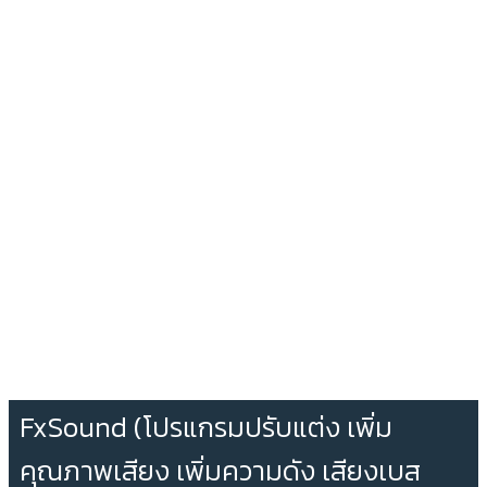
FxSound (โปรแกรมปรับแต่ง เพิ่ม
คุณภาพเสียง เพิ่มความดัง เสียงเบส