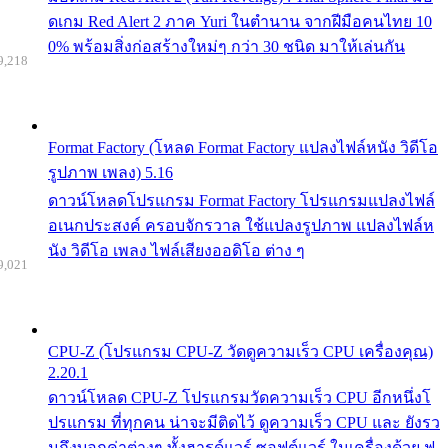
ดเกม Red Alert 2 ภาค Yuri ในตำนาน จากฝีมือคนไทย 10
0% พร้อมสิ่งก่อสร้างใหม่ๆ กว่า 30 ชนิด มาให้เล่นกัน
9,218
Format Factory (โหลด Format Factory แปลงไฟล์หนัง วิดีโอ
รูปภาพ เพลง) 5.16
ดาวน์โหลดโปรแกรม Format Factory โปรแกรมแปลงไฟล์
อเนกประสงค์ ครอบจักรวาล ใช้แปลงรูปภาพ แปลงไฟล์ห
นัง วิดีโอ เพลง ไฟล์เสียงออดิโอ ต่าง ๆ
9,021
CPU-Z (โปรแกรม CPU-Z วัดดูความเร็ว CPU เครื่องคุณ)
2.20.1
ดาวน์โหลด CPU-Z โปรแกรมวัดความเร็ว CPU อีกหนึ่งโ
ปรแกรม ที่ทุกคน น่าจะมีติดไว้ ดูความเร็ว CPU และ ยังรว
มถึงบอกค่าต่างๆ ทั้งฮารด์แวร์ ซอฟต์แวร์ ในเครื่องด้วย ฟ