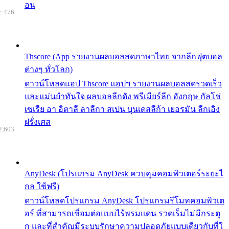
อน
: 476
Thscore (App รายงานผลบอลสดภาษาไทย จากลีกฟุตบอล
ต่างๆ ทั่วโลก)
ดาวน์โหลดแอป Thscore แอปฯ รายงานผลบอลสดรวดเร็ว
และแม่นยำทันใจ ผลบอลลีกดัง พรีเมียร์ลีก อังกฤษ กัลโช่
เซเรีย อา อิตาลี ลาลีกา สเปน บุนเดสลีก้า เยอรมัน ลีกเอิง
ฝรั่งเศส
2,603
AnyDesk (โปรแกรม AnyDesk ควบคุมคอมพิวเตอร์ระยะไ
กล ใช้ฟรี)
ดาวน์โหลดโปรแกรม AnyDesk โปรแกรมรีโมทคอมพิวเต
อร์ ที่สามารถเชื่อมต่อแบบไร้พรมแดน รวดเร็มไม่มีกระตุ
ก และที่สำคัญมีระบบรักษาความปลอดภัยแบบเดียวกับที่ใ