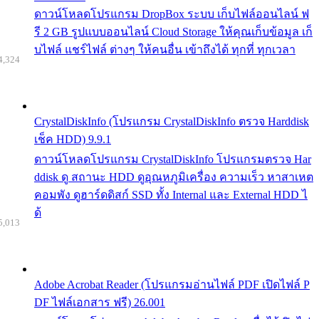
ดาวน์โหลดโปรแกรม DropBox ระบบ เก็บไฟล์ออนไลน์ ฟ
รี 2 GB รูปแบบออนไลน์ Cloud Storage ให้คุณเก็บข้อมูล เก็
บไฟล์ แชร์ไฟล์ ต่างๆ ให้คนอื่น เข้าถึงได้ ทุกที่ ทุกเวลา
4,324
CrystalDiskInfo (โปรแกรม CrystalDiskInfo ตรวจ Harddisk
เช็ค HDD) 9.9.1
ดาวน์โหลดโปรแกรม CrystalDiskInfo โปรแกรมตรวจ Har
ddisk ดู สถานะ HDD ดูอุณหภูมิเครื่อง ความเร็ว หาสาเหต
คอมพัง ดูฮาร์ดดิสก์ SSD ทั้ง Internal และ External HDD ไ
ด้
5,013
Adobe Acrobat Reader (โปรแกรมอ่านไฟล์ PDF เปิดไฟล์ P
DF ไฟล์เอกสาร ฟรี) 26.001