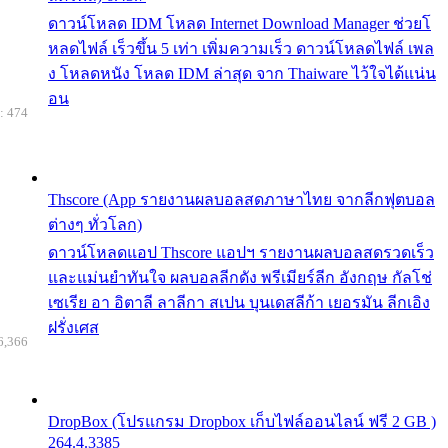
ดาวน์โหลด IDM โหลด Internet Download Manager ช่วยโ
หลดไฟล์ เร็วขึ้น 5 เท่า เพิ่มความเร็ว ดาวน์โหลดไฟล์ เพล
ง โหลดหนัง โหลด IDM ล่าสุด จาก Thaiware ไว้ใจได้แน่น
อน
: 474
Thscore (App รายงานผลบอลสดภาษาไทย จากลีกฟุตบอล
ต่างๆ ทั่วโลก)
ดาวน์โหลดแอป Thscore แอปฯ รายงานผลบอลสดรวดเร็ว
และแม่นยำทันใจ ผลบอลลีกดัง พรีเมียร์ลีก อังกฤษ กัลโช่
เซเรีย อา อิตาลี ลาลีกา สเปน บุนเดสลีก้า เยอรมัน ลีกเอิง
ฝรั่งเศส
6,366
DropBox (โปรแกรม Dropbox เก็บไฟล์ออนไลน์ ฟรี 2 GB )
264.4.3385