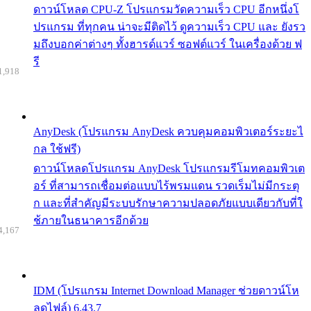
ดาวน์โหลด CPU-Z โปรแกรมวัดความเร็ว CPU อีกหนึ่งโ
ปรแกรม ที่ทุกคน น่าจะมีติดไว้ ดูความเร็ว CPU และ ยังรว
มถึงบอกค่าต่างๆ ทั้งฮารด์แวร์ ซอฟต์แวร์ ในเครื่องด้วย ฟ
รี
1,918
AnyDesk (โปรแกรม AnyDesk ควบคุมคอมพิวเตอร์ระยะไ
กล ใช้ฟรี)
ดาวน์โหลดโปรแกรม AnyDesk โปรแกรมรีโมทคอมพิวเต
อร์ ที่สามารถเชื่อมต่อแบบไร้พรมแดน รวดเร็มไม่มีกระตุ
ก และที่สำคัญมีระบบรักษาความปลอดภัยแบบเดียวกับที่ใ
ช้ภายในธนาคารอีกด้วย
4,167
IDM (โปรแกรม Internet Download Manager ช่วยดาวน์โห
ลดไฟล์) 6.43.7