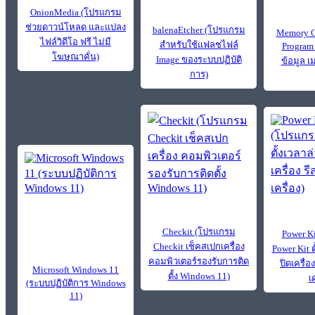
OnionMedia (โปรแกรม
ช่วยดาวน์โหลด และแปลง
balenaEtcher (โปรแกรม
Memory C
ไฟล์วิดีโอ ฟรี ไม่มี
สำหรับใช้แฟลชไฟล์
Program
โฆษณาคั่น)
Image ของระบบปฏิบัติ
ข้อมูล เ
การ)
Checkit (โปรแกรม
Power K
Checkit เช็คสเปกเครื่อง
Power Kit ต
คอมพิวเตอร์รองรับการติด
ปิดเครื่อ
Microsoft Windows 11
ตั้ง Windows 11)
เค
(ระบบปฏิบัติการ Windows
11)