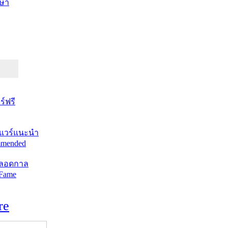
ษา
์ฟรี
แวร์แนะนำ
mended
ตลอดกาล
 Fame
re