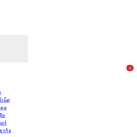
4
ด
์เน็ต
คคล
ดีย
อร์
ุรกิจ