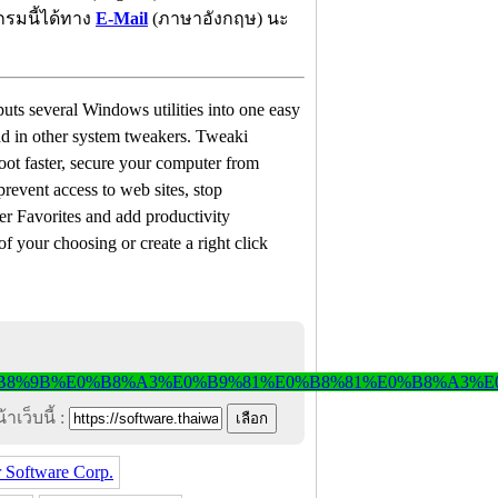
กรมนี้ได้ทาง
E-Mail
(ภาษาอังกฤษ) นะ
s several Windows utilities into one easy
nd in other system tweakers. Tweaki
ot faster, secure your computer from
revent access to web sites, stop
er Favorites and add productivity
 your choosing or create a right click
าเว็บนี้ :
 Software Corp.