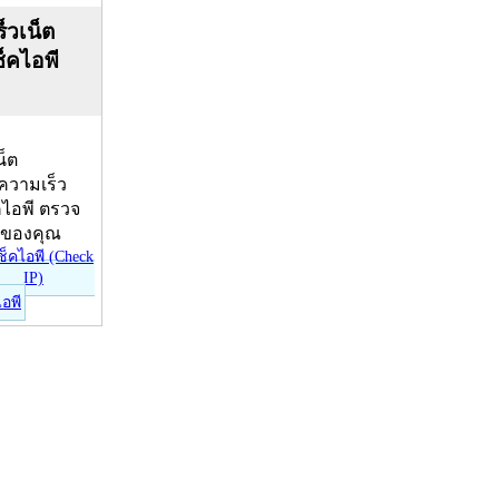
็วเน็ต
ช็คไอพี
น็ต
บความเร็ว
คไอพี ตรวจ
ีของคุณ
ไอพี