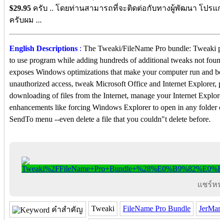
$29.95
ครับ .. โดยท่านสามารถที่จะติดต่อกับทางผู้พัฒนา โปรแ
ครับผม ...
English Descriptions
:
The Tweaki/FileName Pro bundle: Tweaki put
to use program while adding hundreds of additional tweaks not fou
exposes Windows optimizations that make your computer run and bo
unauthorized access, tweak Microsoft Office and Internet Explorer, p
downloading of files from the Internet, manage your Internet Explor
enhancements like forcing Windows Explorer to open in any folder of
SendTo menu --even delete a file that you couldn"t delete before.
แชร์หน้
Tweaki
FileName Pro Bundle
JerMar
คำสำคัญ