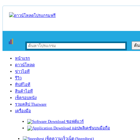
หน้าแรก
ดาวน์โหลด
ข่าวไอที
รีวิว
ทิปส์ไอที
สินค้าไอที
เช็ครอบหนัง
รวมคลิป Thaiware
เครื่องมือ
ซอฟต์แวร์
แอปพลิเคชันบนมือถือ
เช็คความเร็วเน็ต (Speedtest)