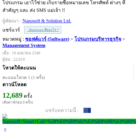
โปรแกรม เอาไว้ช่วย เก็บรายชื่อหมายเลข โทรศัพท์ ต่างๆ ที่
สำคัญๆ และ ส่ง SMS แม่เจ้า !!
ผู้พัฒนา :
Nanosoft & Solution Ltd.
แชร์แวร์
Shareware คืออะไร ?
หมวดหมู่ :
ซอฟต์แวร์ (Software)
>
โปรแกรมบริหารธุรกิจ
>
Management System
เมื่อ : 19 เมษายน 2548
ผู้ชม : 22,819
โหวตให้คะแนน
คะแนนโหวต 1 (1 ครั้ง)
ดาวน์โหลด
12,689
ครั้ง
(สัปดาห์ก่อน 0 ครั้ง)
แชร์บทความนี้ :
0
»