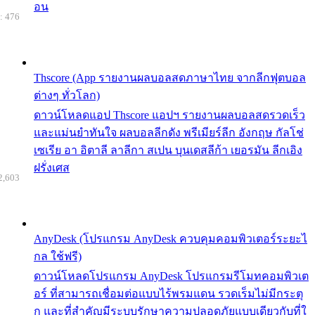
อน
: 476
Thscore (App รายงานผลบอลสดภาษาไทย จากลีกฟุตบอล
ต่างๆ ทั่วโลก)
ดาวน์โหลดแอป Thscore แอปฯ รายงานผลบอลสดรวดเร็ว
และแม่นยำทันใจ ผลบอลลีกดัง พรีเมียร์ลีก อังกฤษ กัลโช่
เซเรีย อา อิตาลี ลาลีกา สเปน บุนเดสลีก้า เยอรมัน ลีกเอิง
ฝรั่งเศส
2,603
AnyDesk (โปรแกรม AnyDesk ควบคุมคอมพิวเตอร์ระยะไ
กล ใช้ฟรี)
ดาวน์โหลดโปรแกรม AnyDesk โปรแกรมรีโมทคอมพิวเต
อร์ ที่สามารถเชื่อมต่อแบบไร้พรมแดน รวดเร็มไม่มีกระตุ
ก และที่สำคัญมีระบบรักษาความปลอดภัยแบบเดียวกับที่ใ