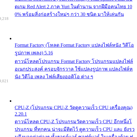
ดเกม Red Alert 2 ภาค Yuri ในตำนาน จากฝีมือคนไทย 10
0% พร้อมสิ่งก่อสร้างใหม่ๆ กว่า 30 ชนิด มาให้เล่นกัน
9,218
Format Factory (โหลด Format Factory แปลงไฟล์หนัง วิดีโอ
รูปภาพ เพลง) 5.16
ดาวน์โหลดโปรแกรม Format Factory โปรแกรมแปลงไฟล์
อเนกประสงค์ ครอบจักรวาล ใช้แปลงรูปภาพ แปลงไฟล์ห
นัง วิดีโอ เพลง ไฟล์เสียงออดิโอ ต่าง ๆ
9,021
CPU-Z (โปรแกรม CPU-Z วัดดูความเร็ว CPU เครื่องคุณ)
2.20.1
ดาวน์โหลด CPU-Z โปรแกรมวัดความเร็ว CPU อีกหนึ่งโ
ปรแกรม ที่ทุกคน น่าจะมีติดไว้ ดูความเร็ว CPU และ ยังรว
มถึงบอกค่าต่างๆ ทั้งฮารด์แวร์ ซอฟต์แวร์ ในเครื่องด้วย ฟ