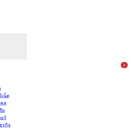
4
ด
์เน็ต
คคล
ดีย
อร์
ุรกิจ