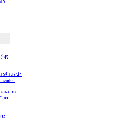
ษา
์ฟรี
แวร์แนะนำ
mended
ตลอดกาล
 Fame
re