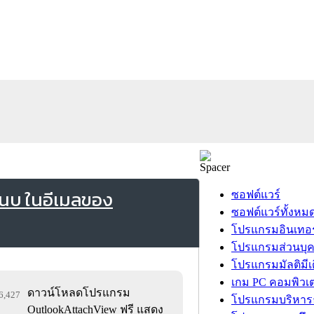
นบ ในอีเมลของ
ซอฟต์แวร์
ซอฟต์แวร์ทั้งหม
โปรแกรมอินเทอร
โปรแกรมส่วนบุ
โปรแกรมมัลติมีเ
เกม PC คอมพิวเต
ดาวน์โหลดโปรแกรม
26,427
โปรแกรมบริหารธ
OutlookAttachView ฟรี แสดง