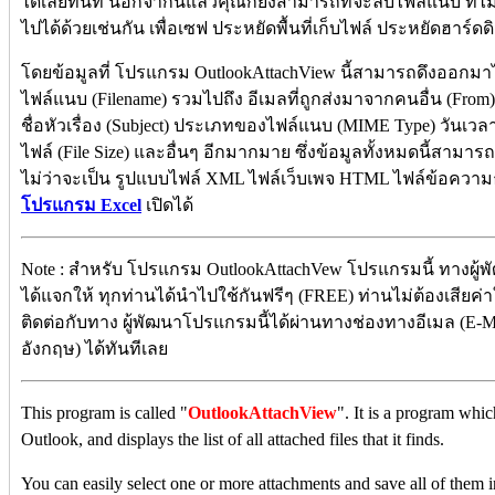
ได้เลยทันที นอกจากนี้แล้วคุณก็ยังสามารถที่จะลบไฟล์แนบ ที่ไ
ไปได้ด้วยเช่นกัน เพื่อเซฟ ประหยัดพื้นที่เก็บไฟล์ ประหยัดฮาร์ดดิ
โดยข้อมูลที่ โปรแกรม OutlookAttachView นี้สามารถดึงออกมาได
ไฟล์แนบ (Filename) รวมไปถึง อีเมลที่ถูกส่งมาจากคนอื่น (From) 
ชื่อหัวเรื่อง (Subject) ประเภทของไฟล์แนบ (MIME Type) วันเวล
ไฟล์ (File Size) และอื่นๆ อีกมากมาย ซึ่งข้อมูลทั้งหมดนี้สามา
ไม่ว่าจะเป็น รูปแบบไฟล์ XML ไฟล์เว็บเพจ HTML ไฟล์ข้อความธร
โปรแกรม Excel
เปิดได้
Note : สำหรับ โปรแกรม OutlookAttachVew โปรแกรมนี้ ทางผู้พ
ได้แจกให้ ทุกท่านได้นำไปใช้กันฟรีๆ (FREE) ท่านไม่ต้องเสียค่า
ติดต่อกับทาง ผู้พัฒนาโปรแกรมนี้ได้ผ่านทางช่องทางอีเมล (E-Ma
อังกฤษ) ได้ทันทีเลย
This program is called "
OutlookAttachView
". It is a program whi
Outlook, and displays the list of all attached files that it finds.
You can easily select one or more attachments and save all of them in