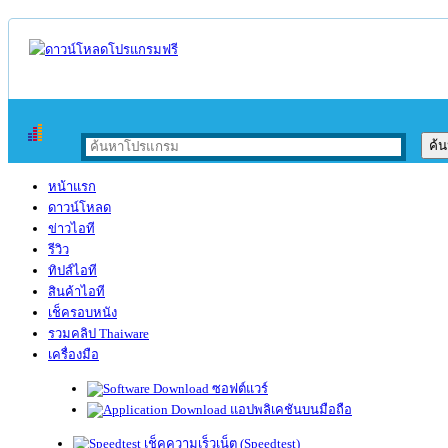
หน้าแรก
ดาวน์โหลด
ข่าวไอที
รีวิว
ทิปส์ไอที
สินค้าไอที
เช็ครอบหนัง
รวมคลิป Thaiware
เครื่องมือ
ซอฟต์แวร์
แอปพลิเคชันบนมือถือ
เช็คความเร็วเน็ต (Speedtest)