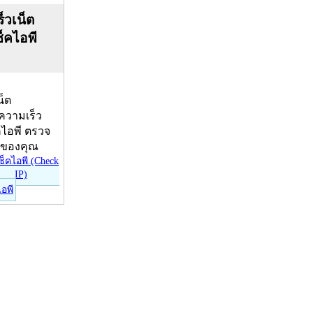
็วเน็ต
ช็คไอพี
น็ต
บความเร็ว
คไอพี ตรวจ
ีของคุณ
ไอพี