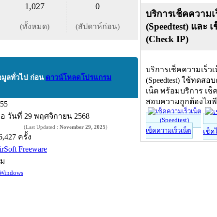
1,027
0
บริการเช็คความเร
(Speedtest) และ เ
(ทั้งหมด)
(สัปดาห์ก่อน)
(Check IP)
บริการเช็คความเร็วเ
อมูลทั่วไป ก่อน
ดาวน์โหลดโปรแกรม
(Speedtest) ใช้ทดสอ
เน็ต พร้อมบริการ เช็
สอบความถูกต้องไอพ
.55
ื่อ
วันที่ 29 พฤศจิกายน 2568
(Last Updated :
November 29, 2025
)
เช็คความเร็วเน็ต
เช็ค
6,427 ครั้ง
irSoft Freeware
์ม
Windows