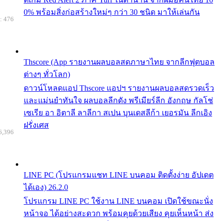
0% พร้อมสิ่งก่อสร้างใหม่ๆ กว่า 30 ชนิด มาให้เล่นกัน
: 476
Thscore (App รายงานผลบอลสดภาษาไทย จากลีกฟุตบอล
ต่างๆ ทั่วโลก)
ดาวน์โหลดแอป Thscore แอปฯ รายงานผลบอลสดรวดเร็ว
และแม่นยำทันใจ ผลบอลลีกดัง พรีเมียร์ลีก อังกฤษ กัลโช่
เซเรีย อา อิตาลี ลาลีกา สเปน บุนเดสลีก้า เยอรมัน ลีกเอิง
ฝรั่งเศส
6,396
LINE PC (โปรแกรมแชท LINE บนคอม ติดตั้งง่าย อัปเดต
ได้เอง) 26.2.0
โปรแกรม LINE PC ใช้งาน LINE บนคอม เปิดใช้ขณะนั่ง
หน้าจอ ได้อย่างสะดวก พร้อมคุยด้วยเสียง คุยเห็นหน้า ส่ง