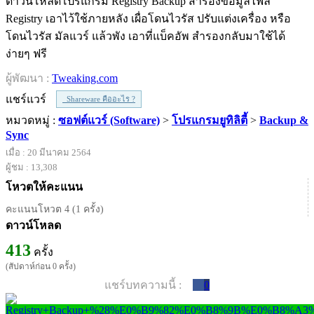
ดาวน์โหลดโปรแกรม Registry Backup สำรองข้อมูลไฟล์
Registry เอาไว้ใช้ภายหลัง เผื่อโดนไวรัส ปรับแต่งเครื่อง หรือ
โดนไวรัส มัลแวร์ แล้วพัง เอาที่แบ็คอัพ สำรองกลับมาใช้ได้
ง่ายๆ ฟรี
ผู้พัฒนา :
Tweaking.com
แชร์แวร์
Shareware คืออะไร ?
หมวดหมู่ :
ซอฟต์แวร์ (Software)
>
โปรแกรมยูทิลิตี้
>
Backup &
Sync
เมื่อ : 20 มีนาคม 2564
ผู้ชม : 13,308
โหวตให้คะแนน
คะแนนโหวต 4 (1 ครั้ง)
ดาวน์โหลด
413
ครั้ง
(สัปดาห์ก่อน 0 ครั้ง)
แชร์บทความนี้ :
0