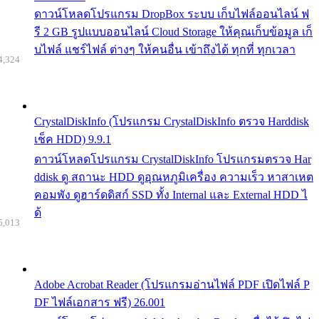
ดาวน์โหลดโปรแกรม DropBox ระบบ เก็บไฟล์ออนไลน์ ฟ
รี 2 GB รูปแบบออนไลน์ Cloud Storage ให้คุณเก็บข้อมูล เก็
บไฟล์ แชร์ไฟล์ ต่างๆ ให้คนอื่น เข้าถึงได้ ทุกที่ ทุกเวลา
4,324
CrystalDiskInfo (โปรแกรม CrystalDiskInfo ตรวจ Harddisk
เช็ค HDD) 9.9.1
ดาวน์โหลดโปรแกรม CrystalDiskInfo โปรแกรมตรวจ Har
ddisk ดู สถานะ HDD ดูอุณหภูมิเครื่อง ความเร็ว หาสาเหต
คอมพัง ดูฮาร์ดดิสก์ SSD ทั้ง Internal และ External HDD ไ
ด้
5,013
Adobe Acrobat Reader (โปรแกรมอ่านไฟล์ PDF เปิดไฟล์ P
DF ไฟล์เอกสาร ฟรี) 26.001