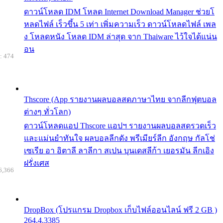
ดาวน์โหลด IDM โหลด Internet Download Manager ช่วยโ
หลดไฟล์ เร็วขึ้น 5 เท่า เพิ่มความเร็ว ดาวน์โหลดไฟล์ เพล
ง โหลดหนัง โหลด IDM ล่าสุด จาก Thaiware ไว้ใจได้แน่น
อน
: 474
Thscore (App รายงานผลบอลสดภาษาไทย จากลีกฟุตบอล
ต่างๆ ทั่วโลก)
ดาวน์โหลดแอป Thscore แอปฯ รายงานผลบอลสดรวดเร็ว
และแม่นยำทันใจ ผลบอลลีกดัง พรีเมียร์ลีก อังกฤษ กัลโช่
เซเรีย อา อิตาลี ลาลีกา สเปน บุนเดสลีก้า เยอรมัน ลีกเอิง
ฝรั่งเศส
6,366
DropBox (โปรแกรม Dropbox เก็บไฟล์ออนไลน์ ฟรี 2 GB )
264.4.3385