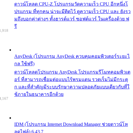
ดาวน์โหลด CPU-Z โปรแกรมวัดความเร็ว CPU อีกหนึ่งโ
ปรแกรม ที่ทุกคน น่าจะมีติดไว้ ดูความเร็ว CPU และ ยังรว
มถึงบอกค่าต่างๆ ทั้งฮารด์แวร์ ซอฟต์แวร์ ในเครื่องด้วย ฟ
รี
1,918
AnyDesk (โปรแกรม AnyDesk ควบคุมคอมพิวเตอร์ระยะไ
กล ใช้ฟรี)
ดาวน์โหลดโปรแกรม AnyDesk โปรแกรมรีโมทคอมพิวเต
อร์ ที่สามารถเชื่อมต่อแบบไร้พรมแดน รวดเร็มไม่มีกระตุ
ก และที่สำคัญมีระบบรักษาความปลอดภัยแบบเดียวกับที่ใ
ช้ภายในธนาคารอีกด้วย
4,167
IDM (โปรแกรม Internet Download Manager ช่วยดาวน์โห
ลดไฟล์) 6.43.7