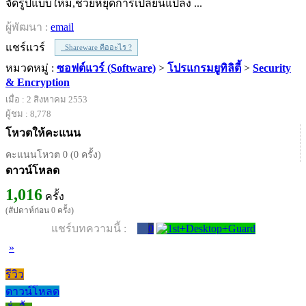
จัดรูปแบบใหม่,ช่วยหยุดการเปลี่ยนแปลง ...
ผู้พัฒนา :
email
แชร์แวร์
Shareware คืออะไร ?
หมวดหมู่ :
ซอฟต์แวร์ (Software)
>
โปรแกรมยูทิลิตี้
>
Security
& Encryption
เมื่อ : 2 สิงหาคม 2553
ผู้ชม : 8,778
โหวตให้คะแนน
คะแนนโหวต 0 (0 ครั้ง)
ดาวน์โหลด
1,016
ครั้ง
(สัปดาห์ก่อน 0 ครั้ง)
แชร์บทความนี้ :
0
»
รีวิว
ดาวน์โหลด