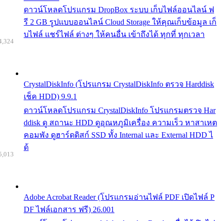
ดาวน์โหลดโปรแกรม DropBox ระบบ เก็บไฟล์ออนไลน์ ฟ
รี 2 GB รูปแบบออนไลน์ Cloud Storage ให้คุณเก็บข้อมูล เก็
บไฟล์ แชร์ไฟล์ ต่างๆ ให้คนอื่น เข้าถึงได้ ทุกที่ ทุกเวลา
4,324
CrystalDiskInfo (โปรแกรม CrystalDiskInfo ตรวจ Harddisk
เช็ค HDD) 9.9.1
ดาวน์โหลดโปรแกรม CrystalDiskInfo โปรแกรมตรวจ Har
ddisk ดู สถานะ HDD ดูอุณหภูมิเครื่อง ความเร็ว หาสาเหต
คอมพัง ดูฮาร์ดดิสก์ SSD ทั้ง Internal และ External HDD ไ
ด้
5,013
Adobe Acrobat Reader (โปรแกรมอ่านไฟล์ PDF เปิดไฟล์ P
DF ไฟล์เอกสาร ฟรี) 26.001