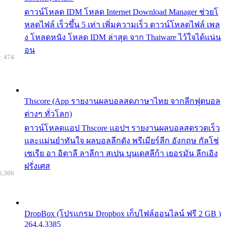
ดาวน์โหลด IDM โหลด Internet Download Manager ช่วยโ
หลดไฟล์ เร็วขึ้น 5 เท่า เพิ่มความเร็ว ดาวน์โหลดไฟล์ เพล
ง โหลดหนัง โหลด IDM ล่าสุด จาก Thaiware ไว้ใจได้แน่น
อน
: 474
Thscore (App รายงานผลบอลสดภาษาไทย จากลีกฟุตบอล
ต่างๆ ทั่วโลก)
ดาวน์โหลดแอป Thscore แอปฯ รายงานผลบอลสดรวดเร็ว
และแม่นยำทันใจ ผลบอลลีกดัง พรีเมียร์ลีก อังกฤษ กัลโช่
เซเรีย อา อิตาลี ลาลีกา สเปน บุนเดสลีก้า เยอรมัน ลีกเอิง
ฝรั่งเศส
6,366
DropBox (โปรแกรม Dropbox เก็บไฟล์ออนไลน์ ฟรี 2 GB )
264.4.3385