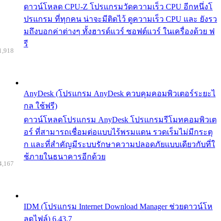
ดาวน์โหลด CPU-Z โปรแกรมวัดความเร็ว CPU อีกหนึ่งโ
ปรแกรม ที่ทุกคน น่าจะมีติดไว้ ดูความเร็ว CPU และ ยังรว
มถึงบอกค่าต่างๆ ทั้งฮารด์แวร์ ซอฟต์แวร์ ในเครื่องด้วย ฟ
รี
1,918
AnyDesk (โปรแกรม AnyDesk ควบคุมคอมพิวเตอร์ระยะไ
กล ใช้ฟรี)
ดาวน์โหลดโปรแกรม AnyDesk โปรแกรมรีโมทคอมพิวเต
อร์ ที่สามารถเชื่อมต่อแบบไร้พรมแดน รวดเร็มไม่มีกระตุ
ก และที่สำคัญมีระบบรักษาความปลอดภัยแบบเดียวกับที่ใ
ช้ภายในธนาคารอีกด้วย
4,167
IDM (โปรแกรม Internet Download Manager ช่วยดาวน์โห
ลดไฟล์) 6.43.7