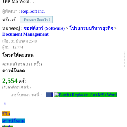
ไฟล์ MS Word ...
ผู้พัฒนา :
ReplSoft Inc.
ฟรีแวร์
Freeware คืออะไร ?
หมวดหมู่ :
ซอฟต์แวร์ (Software)
>
โปรแกรมบริหารธุรกิจ
>
Document Management
เมื่อ : 31 มีนาคม 2548
ผู้ชม : 12,774
โหวตให้คะแนน
คะแนนโหวต 3 (1 ครั้ง)
ดาวน์โหลด
2,554
ครั้ง
(สัปดาห์ก่อน 0 ครั้ง)
แชร์บทความนี้ :
0
»
รีวิว
ดาวน์โหลด