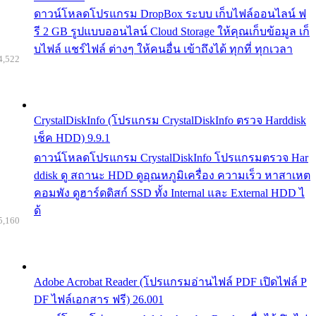
ดาวน์โหลดโปรแกรม DropBox ระบบ เก็บไฟล์ออนไลน์ ฟ
รี 2 GB รูปแบบออนไลน์ Cloud Storage ให้คุณเก็บข้อมูล เก็
บไฟล์ แชร์ไฟล์ ต่างๆ ให้คนอื่น เข้าถึงได้ ทุกที่ ทุกเวลา
4,522
CrystalDiskInfo (โปรแกรม CrystalDiskInfo ตรวจ Harddisk
เช็ค HDD) 9.9.1
ดาวน์โหลดโปรแกรม CrystalDiskInfo โปรแกรมตรวจ Har
ddisk ดู สถานะ HDD ดูอุณหภูมิเครื่อง ความเร็ว หาสาเหต
คอมพัง ดูฮาร์ดดิสก์ SSD ทั้ง Internal และ External HDD ไ
ด้
5,160
Adobe Acrobat Reader (โปรแกรมอ่านไฟล์ PDF เปิดไฟล์ P
DF ไฟล์เอกสาร ฟรี) 26.001