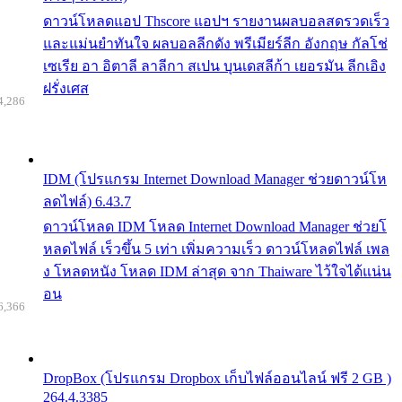
ดาวน์โหลดแอป Thscore แอปฯ รายงานผลบอลสดรวดเร็ว
และแม่นยำทันใจ ผลบอลลีกดัง พรีเมียร์ลีก อังกฤษ กัลโช่
เซเรีย อา อิตาลี ลาลีกา สเปน บุนเดสลีก้า เยอรมัน ลีกเอิง
ฝรั่งเศส
4,286
IDM (โปรแกรม Internet Download Manager ช่วยดาวน์โห
ลดไฟล์) 6.43.7
ดาวน์โหลด IDM โหลด Internet Download Manager ช่วยโ
หลดไฟล์ เร็วขึ้น 5 เท่า เพิ่มความเร็ว ดาวน์โหลดไฟล์ เพล
ง โหลดหนัง โหลด IDM ล่าสุด จาก Thaiware ไว้ใจได้แน่น
อน
6,366
DropBox (โปรแกรม Dropbox เก็บไฟล์ออนไลน์ ฟรี 2 GB )
264.4.3385