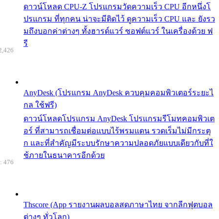
ดาวน์โหลด CPU-Z โปรแกรมวัดความเร็ว CPU อีกหนึ่งโ
ปรแกรม ที่ทุกคน น่าจะมีติดไว้ ดูความเร็ว CPU และ ยังรว
มถึงบอกค่าต่างๆ ทั้งฮารด์แวร์ ซอฟต์แวร์ ในเครื่องด้วย ฟ
รี
2,426
AnyDesk (โปรแกรม AnyDesk ควบคุมคอมพิวเตอร์ระยะไ
กล ใช้ฟรี)
ดาวน์โหลดโปรแกรม AnyDesk โปรแกรมรีโมทคอมพิวเต
อร์ ที่สามารถเชื่อมต่อแบบไร้พรมแดน รวดเร็มไม่มีกระตุ
ก และที่สำคัญมีระบบรักษาความปลอดภัยแบบเดียวกับที่ใ
ช้ภายในธนาคารอีกด้วย
: 476
Thscore (App รายงานผลบอลสดภาษาไทย จากลีกฟุตบอล
ต่างๆ ทั่วโลก)