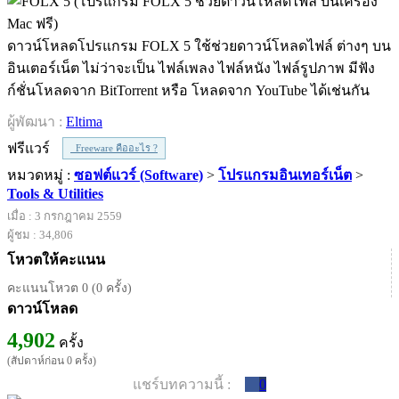
ดาวน์โหลดโปรแกรม FOLX 5 ใช้ช่วยดาวน์โหลดไฟล์ ต่างๆ บน
อินเตอร์เน็ต ไม่ว่าจะเป็น ไฟล์เพลง ไฟล์หนัง ไฟล์รูปภาพ มีฟัง
ก์ชั่นโหลดจาก BitTorrent หรือ โหลดจาก YouTube ได้เช่นกัน
ผู้พัฒนา :
Eltima
ฟรีแวร์
Freeware คืออะไร ?
หมวดหมู่ :
ซอฟต์แวร์ (Software)
>
โปรแกรมอินเทอร์เน็ต
>
Tools & Utilities
เมื่อ : 3 กรกฎาคม 2559
ผู้ชม : 34,806
โหวตให้คะแนน
คะแนนโหวต 0 (0 ครั้ง)
ดาวน์โหลด
4,902
ครั้ง
(สัปดาห์ก่อน 0 ครั้ง)
แชร์บทความนี้ :
0