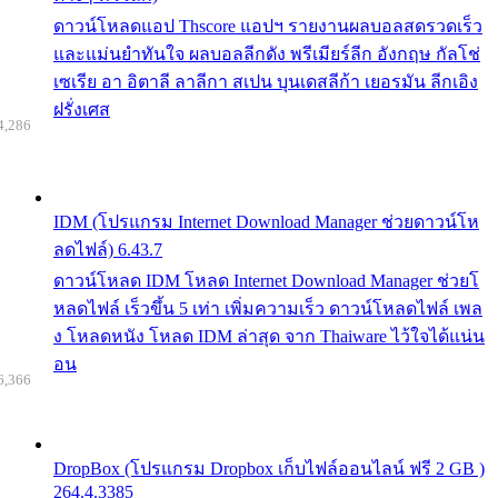
ดาวน์โหลดแอป Thscore แอปฯ รายงานผลบอลสดรวดเร็ว
และแม่นยำทันใจ ผลบอลลีกดัง พรีเมียร์ลีก อังกฤษ กัลโช่
เซเรีย อา อิตาลี ลาลีกา สเปน บุนเดสลีก้า เยอรมัน ลีกเอิง
ฝรั่งเศส
4,286
IDM (โปรแกรม Internet Download Manager ช่วยดาวน์โห
ลดไฟล์) 6.43.7
ดาวน์โหลด IDM โหลด Internet Download Manager ช่วยโ
หลดไฟล์ เร็วขึ้น 5 เท่า เพิ่มความเร็ว ดาวน์โหลดไฟล์ เพล
ง โหลดหนัง โหลด IDM ล่าสุด จาก Thaiware ไว้ใจได้แน่น
อน
6,366
DropBox (โปรแกรม Dropbox เก็บไฟล์ออนไลน์ ฟรี 2 GB )
264.4.3385