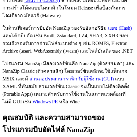
การโหลด
ไลบรารี (Library)
จากแหล่งไม่พึงประสงค์ และปิด
การสร้างโค้ดแบบไดนามิกในโหมด Release เพื่อป้องกันการ
โจมตีจาก มัลแวร์ (Malware)
ในด้านฟีเจอร์การบีบอัด NanaZip รองรับอัลกอริธึม
แฮช (Hash)
และโค้ดบีบอัด เช่น Brotli, Zstandard, LZ4, SHA3, XXH3 ฯลฯ
รวมถึงรองรับการอ่านไฟล์ระบบต่าง ๆ เช่น ROMFS, Electron
Archive (.asar), WebAssembly (.wasm) และไฟล์บันเดิลของ .NET
โปรแกรม NanaZip มีสองเวอร์ชันคือ NanaZip (ตัวธรรมดา) และ
NanaZip Classic (ตัวคลาสสิก) โดยเวอร์ชันหลักจะใช้แพ็กเกจ
MSIX และมี
ส่วนต่อประสานกราฟิกกับผู้ใช้งาน (GUI)
แบบ
XAML ที่ทันสมัย ส่วนเวอร์ชัน Classic จะเป็นแบบไม่ต้องติดตั้ง
(Portable Apps) เหมาะสำหรับการใช้งานในสภาพแวดล้อมที่
ไม่มี GUI เช่น
Windows PE
หรือ Wine
คุณสมบัติ และความสามารถของ
โปรแกรมบีบอัดไฟล์ NanaZip