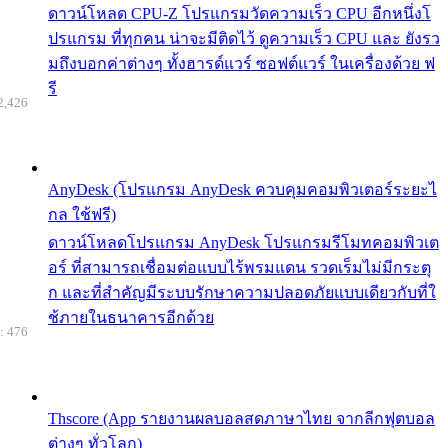
ดาวน์โหลด CPU-Z โปรแกรมวัดความเร็ว CPU อีกหนึ่งโ
ปรแกรม ที่ทุกคน น่าจะมีติดไว้ ดูความเร็ว CPU และ ยังรว
มถึงบอกค่าต่างๆ ทั้งฮารด์แวร์ ซอฟต์แวร์ ในเครื่องด้วย ฟ
รี
2,426
AnyDesk (โปรแกรม AnyDesk ควบคุมคอมพิวเตอร์ระยะไ
กล ใช้ฟรี)
ดาวน์โหลดโปรแกรม AnyDesk โปรแกรมรีโมทคอมพิวเต
อร์ ที่สามารถเชื่อมต่อแบบไร้พรมแดน รวดเร็มไม่มีกระตุ
ก และที่สำคัญมีระบบรักษาความปลอดภัยแบบเดียวกับที่ใ
ช้ภายในธนาคารอีกด้วย
: 476
Thscore (App รายงานผลบอลสดภาษาไทย จากลีกฟุตบอล
ต่างๆ ทั่วโลก)