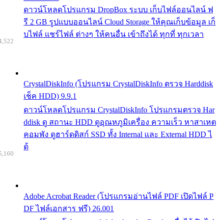
ดาวน์โหลดโปรแกรม DropBox ระบบ เก็บไฟล์ออนไลน์ ฟ
รี 2 GB รูปแบบออนไลน์ Cloud Storage ให้คุณเก็บข้อมูล เก็
บไฟล์ แชร์ไฟล์ ต่างๆ ให้คนอื่น เข้าถึงได้ ทุกที่ ทุกเวลา
4,522
CrystalDiskInfo (โปรแกรม CrystalDiskInfo ตรวจ Harddisk
เช็ค HDD) 9.9.1
ดาวน์โหลดโปรแกรม CrystalDiskInfo โปรแกรมตรวจ Har
ddisk ดู สถานะ HDD ดูอุณหภูมิเครื่อง ความเร็ว หาสาเหต
คอมพัง ดูฮาร์ดดิสก์ SSD ทั้ง Internal และ External HDD ไ
ด้
5,160
Adobe Acrobat Reader (โปรแกรมอ่านไฟล์ PDF เปิดไฟล์ P
DF ไฟล์เอกสาร ฟรี) 26.001