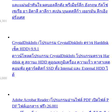
และแม่นยำทันใจ ผลบอลลีกดัง พรีเมียร์ลีก อังกฤษ กัลโช่
เซเรีย อา อิตาลี ลาลีกา สเปน บุนเดสลีก้า เยอรมัน ลีกเอิง
ฝรั่งเศส
4,301
CrystalDiskInfo (โปรแกรม CrystalDiskInfo ตรวจ Harddisk
เช็ค HDD) 9.9.1
ดาวน์โหลดโปรแกรม CrystalDiskInfo โปรแกรมตรวจ Har
ddisk ดู สถานะ HDD ดูอุณหภูมิเครื่อง ความเร็ว หาสาเหต
คอมพัง ดูฮาร์ดดิสก์ SSD ทั้ง Internal และ External HDD ไ
ด้
5,000
Adobe Acrobat Reader (โปรแกรมอ่านไฟล์ PDF เปิดไฟล์ P
DF ไฟล์เอกสาร ฟรี) 26.001