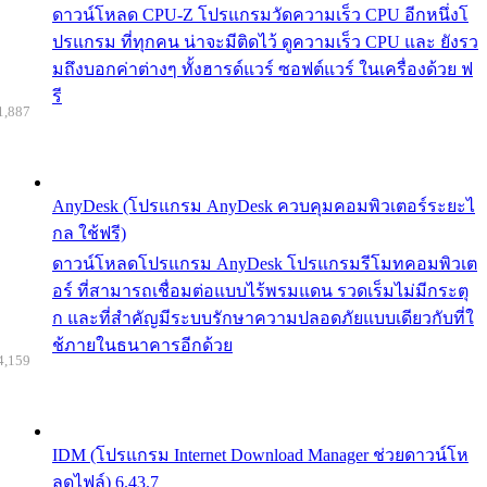
ดาวน์โหลด CPU-Z โปรแกรมวัดความเร็ว CPU อีกหนึ่งโ
ปรแกรม ที่ทุกคน น่าจะมีติดไว้ ดูความเร็ว CPU และ ยังรว
มถึงบอกค่าต่างๆ ทั้งฮารด์แวร์ ซอฟต์แวร์ ในเครื่องด้วย ฟ
รี
1,887
AnyDesk (โปรแกรม AnyDesk ควบคุมคอมพิวเตอร์ระยะไ
กล ใช้ฟรี)
ดาวน์โหลดโปรแกรม AnyDesk โปรแกรมรีโมทคอมพิวเต
อร์ ที่สามารถเชื่อมต่อแบบไร้พรมแดน รวดเร็มไม่มีกระตุ
ก และที่สำคัญมีระบบรักษาความปลอดภัยแบบเดียวกับที่ใ
ช้ภายในธนาคารอีกด้วย
4,159
IDM (โปรแกรม Internet Download Manager ช่วยดาวน์โห
ลดไฟล์) 6.43.7