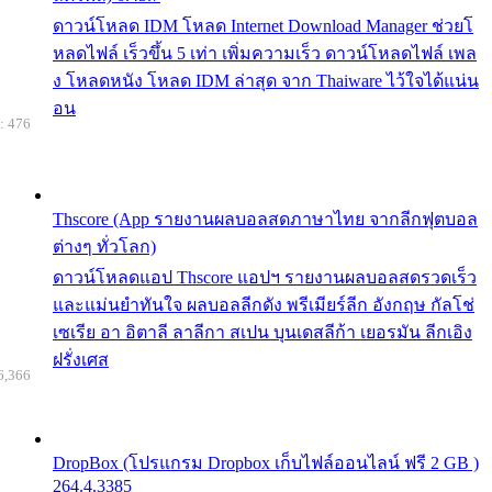
ดาวน์โหลด IDM โหลด Internet Download Manager ช่วยโ
หลดไฟล์ เร็วขึ้น 5 เท่า เพิ่มความเร็ว ดาวน์โหลดไฟล์ เพล
ง โหลดหนัง โหลด IDM ล่าสุด จาก Thaiware ไว้ใจได้แน่น
อน
: 476
Thscore (App รายงานผลบอลสดภาษาไทย จากลีกฟุตบอล
ต่างๆ ทั่วโลก)
ดาวน์โหลดแอป Thscore แอปฯ รายงานผลบอลสดรวดเร็ว
และแม่นยำทันใจ ผลบอลลีกดัง พรีเมียร์ลีก อังกฤษ กัลโช่
เซเรีย อา อิตาลี ลาลีกา สเปน บุนเดสลีก้า เยอรมัน ลีกเอิง
ฝรั่งเศส
6,366
DropBox (โปรแกรม Dropbox เก็บไฟล์ออนไลน์ ฟรี 2 GB )
264.4.3385