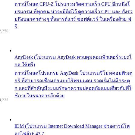
ดาวน์โหลด CPU-Z โปรแกรมวัดความเร็ว CPU อีกหนึ่งโ
ปรแกรม ที่ทุกคน น่าจะมีติดไว้ ดูความเร็ว CPU และ ยังรว
มถึงบอกค่าต่างๆ ทั้งฮารด์แวร์ ซอฟต์แวร์ ในเครื่องด้วย ฟ
รี
2,250
AnyDesk (โปรแกรม AnyDesk ควบคุมคอมพิวเตอร์ระยะไ
กล ใช้ฟรี)
ดาวน์โหลดโปรแกรม AnyDesk โปรแกรมรีโมทคอมพิวเต
อร์ ที่สามารถเชื่อมต่อแบบไร้พรมแดน รวดเร็มไม่มีกระตุ
ก และที่สำคัญมีระบบรักษาความปลอดภัยแบบเดียวกับที่ใ
ช้ภายในธนาคารอีกด้วย
4,235
IDM (โปรแกรม Internet Download Manager ช่วยดาวน์โห
ลดไฟล์) 6.43.7