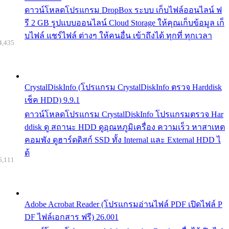
ดาวน์โหลดโปรแกรม DropBox ระบบ เก็บไฟล์ออนไลน์ ฟ
รี 2 GB รูปแบบออนไลน์ Cloud Storage ให้คุณเก็บข้อมูล เก็
บไฟล์ แชร์ไฟล์ ต่างๆ ให้คนอื่น เข้าถึงได้ ทุกที่ ทุกเวลา
4,435
CrystalDiskInfo (โปรแกรม CrystalDiskInfo ตรวจ Harddisk
เช็ค HDD) 9.9.1
ดาวน์โหลดโปรแกรม CrystalDiskInfo โปรแกรมตรวจ Har
ddisk ดู สถานะ HDD ดูอุณหภูมิเครื่อง ความเร็ว หาสาเหต
คอมพัง ดูฮาร์ดดิสก์ SSD ทั้ง Internal และ External HDD ไ
ด้
5,111
Adobe Acrobat Reader (โปรแกรมอ่านไฟล์ PDF เปิดไฟล์ P
DF ไฟล์เอกสาร ฟรี) 26.001