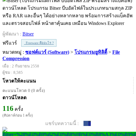
ดาวน์โหลด โปรแกรม Bitser บีบอัดไฟล์ในประเภทนามสกุล ZIP
หรือ RAR และอื่นๆ ได้อย่างหลากหลาย พร้อมการสร้างแบ็คอัพ
และตรวจสอบไฟล์ หน้าตาคุ้นเคย เหมือน Windows Explorer
ผู้พัฒนา :
Bitser
ฟรีแวร์
Freeware คืออะไร ?
หมวดหมู่ :
ซอฟต์แวร์ (Software)
>
โปรแกรมยูทิลิตี้
>
File
Compression
เมื่อ : 2 กันยายน 2558
ผู้ชม : 8,585
โหวตให้คะแนน
คะแนนโหวต 0 (0 ครั้ง)
ดาวน์โหลด
116
ครั้ง
(สัปดาห์ก่อน 1 ครั้ง)
แชร์บทความนี้ :
0