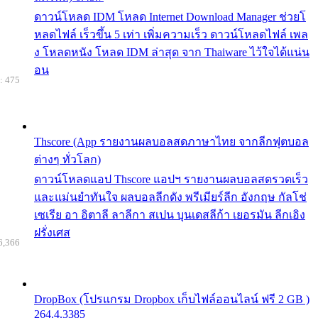
ดาวน์โหลด IDM โหลด Internet Download Manager ช่วยโ
หลดไฟล์ เร็วขึ้น 5 เท่า เพิ่มความเร็ว ดาวน์โหลดไฟล์ เพล
ง โหลดหนัง โหลด IDM ล่าสุด จาก Thaiware ไว้ใจได้แน่น
อน
: 475
Thscore (App รายงานผลบอลสดภาษาไทย จากลีกฟุตบอล
ต่างๆ ทั่วโลก)
ดาวน์โหลดแอป Thscore แอปฯ รายงานผลบอลสดรวดเร็ว
และแม่นยำทันใจ ผลบอลลีกดัง พรีเมียร์ลีก อังกฤษ กัลโช่
เซเรีย อา อิตาลี ลาลีกา สเปน บุนเดสลีก้า เยอรมัน ลีกเอิง
ฝรั่งเศส
6,366
DropBox (โปรแกรม Dropbox เก็บไฟล์ออนไลน์ ฟรี 2 GB )
264.4.3385