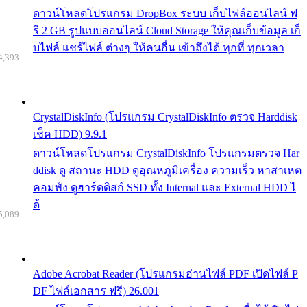
ดาวน์โหลดโปรแกรม DropBox ระบบ เก็บไฟล์ออนไลน์ ฟ
รี 2 GB รูปแบบออนไลน์ Cloud Storage ให้คุณเก็บข้อมูล เก็
บไฟล์ แชร์ไฟล์ ต่างๆ ให้คนอื่น เข้าถึงได้ ทุกที่ ทุกเวลา
4,393
CrystalDiskInfo (โปรแกรม CrystalDiskInfo ตรวจ Harddisk
เช็ค HDD) 9.9.1
ดาวน์โหลดโปรแกรม CrystalDiskInfo โปรแกรมตรวจ Har
ddisk ดู สถานะ HDD ดูอุณหภูมิเครื่อง ความเร็ว หาสาเหต
คอมพัง ดูฮาร์ดดิสก์ SSD ทั้ง Internal และ External HDD ไ
ด้
5,089
Adobe Acrobat Reader (โปรแกรมอ่านไฟล์ PDF เปิดไฟล์ P
DF ไฟล์เอกสาร ฟรี) 26.001