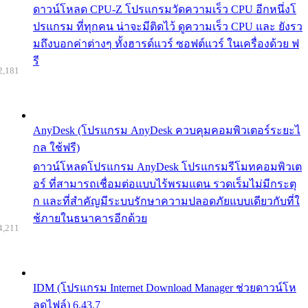
ดาวน์โหลด CPU-Z โปรแกรมวัดความเร็ว CPU อีกหนึ่งโ
ปรแกรม ที่ทุกคน น่าจะมีติดไว้ ดูความเร็ว CPU และ ยังรว
มถึงบอกค่าต่างๆ ทั้งฮารด์แวร์ ซอฟต์แวร์ ในเครื่องด้วย ฟ
รี
2,181
AnyDesk (โปรแกรม AnyDesk ควบคุมคอมพิวเตอร์ระยะไ
กล ใช้ฟรี)
ดาวน์โหลดโปรแกรม AnyDesk โปรแกรมรีโมทคอมพิวเต
อร์ ที่สามารถเชื่อมต่อแบบไร้พรมแดน รวดเร็มไม่มีกระตุ
ก และที่สำคัญมีระบบรักษาความปลอดภัยแบบเดียวกับที่ใ
ช้ภายในธนาคารอีกด้วย
4,211
IDM (โปรแกรม Internet Download Manager ช่วยดาวน์โห
ลดไฟล์) 6.43.7