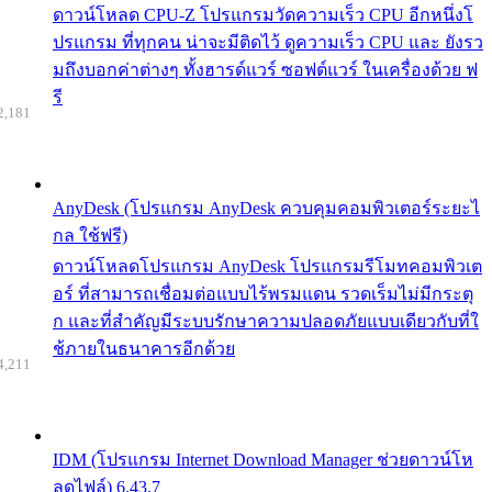
ดาวน์โหลด CPU-Z โปรแกรมวัดความเร็ว CPU อีกหนึ่งโ
ปรแกรม ที่ทุกคน น่าจะมีติดไว้ ดูความเร็ว CPU และ ยังรว
มถึงบอกค่าต่างๆ ทั้งฮารด์แวร์ ซอฟต์แวร์ ในเครื่องด้วย ฟ
รี
2,181
AnyDesk (โปรแกรม AnyDesk ควบคุมคอมพิวเตอร์ระยะไ
กล ใช้ฟรี)
ดาวน์โหลดโปรแกรม AnyDesk โปรแกรมรีโมทคอมพิวเต
อร์ ที่สามารถเชื่อมต่อแบบไร้พรมแดน รวดเร็มไม่มีกระตุ
ก และที่สำคัญมีระบบรักษาความปลอดภัยแบบเดียวกับที่ใ
ช้ภายในธนาคารอีกด้วย
4,211
IDM (โปรแกรม Internet Download Manager ช่วยดาวน์โห
ลดไฟล์) 6.43.7