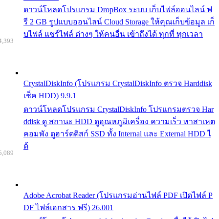
ดาวน์โหลดโปรแกรม DropBox ระบบ เก็บไฟล์ออนไลน์ ฟ
รี 2 GB รูปแบบออนไลน์ Cloud Storage ให้คุณเก็บข้อมูล เก็
บไฟล์ แชร์ไฟล์ ต่างๆ ให้คนอื่น เข้าถึงได้ ทุกที่ ทุกเวลา
4,393
CrystalDiskInfo (โปรแกรม CrystalDiskInfo ตรวจ Harddisk
เช็ค HDD) 9.9.1
ดาวน์โหลดโปรแกรม CrystalDiskInfo โปรแกรมตรวจ Har
ddisk ดู สถานะ HDD ดูอุณหภูมิเครื่อง ความเร็ว หาสาเหต
คอมพัง ดูฮาร์ดดิสก์ SSD ทั้ง Internal และ External HDD ไ
ด้
5,089
Adobe Acrobat Reader (โปรแกรมอ่านไฟล์ PDF เปิดไฟล์ P
DF ไฟล์เอกสาร ฟรี) 26.001