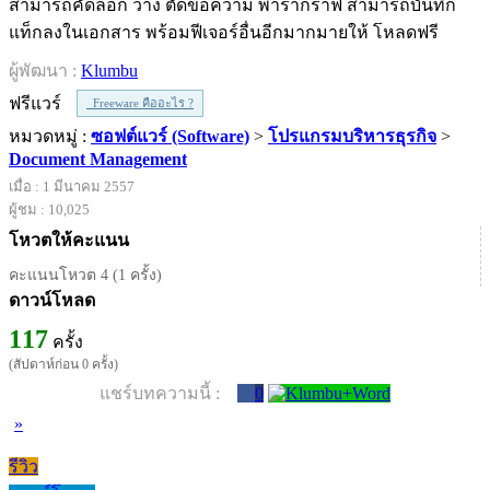
สามารถคัดลอก วาง ตัดข้อความ พารากราฟ สามารถบันทึก
แท็กลงในเอกสาร พร้อมฟีเจอร์อื่นอีกมากมายให้ โหลดฟรี
ผู้พัฒนา :
Klumbu
ฟรีแวร์
Freeware คืออะไร ?
หมวดหมู่ :
ซอฟต์แวร์ (Software)
>
โปรแกรมบริหารธุรกิจ
>
Document Management
เมื่อ : 1 มีนาคม 2557
ผู้ชม : 10,025
โหวตให้คะแนน
คะแนนโหวต 4 (1 ครั้ง)
ดาวน์โหลด
117
ครั้ง
(สัปดาห์ก่อน 0 ครั้ง)
แชร์บทความนี้ :
0
»
รีวิว