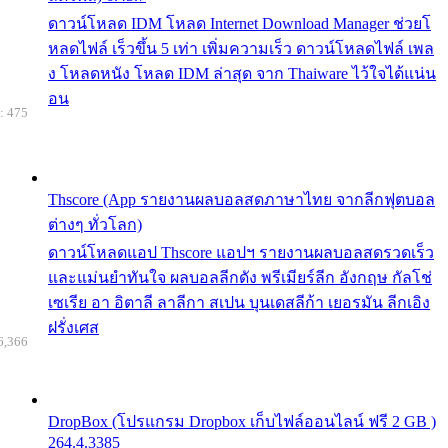
ดาวน์โหลด IDM โหลด Internet Download Manager ช่วยโ
หลดไฟล์ เร็วขึ้น 5 เท่า เพิ่มความเร็ว ดาวน์โหลดไฟล์ เพล
ง โหลดหนัง โหลด IDM ล่าสุด จาก Thaiware ไว้ใจได้แน่น
อน
: 475
Thscore (App รายงานผลบอลสดภาษาไทย จากลีกฟุตบอล
ต่างๆ ทั่วโลก)
ดาวน์โหลดแอป Thscore แอปฯ รายงานผลบอลสดรวดเร็ว
และแม่นยำทันใจ ผลบอลลีกดัง พรีเมียร์ลีก อังกฤษ กัลโช่
เซเรีย อา อิตาลี ลาลีกา สเปน บุนเดสลีก้า เยอรมัน ลีกเอิง
ฝรั่งเศส
6,366
DropBox (โปรแกรม Dropbox เก็บไฟล์ออนไลน์ ฟรี 2 GB )
264.4.3385