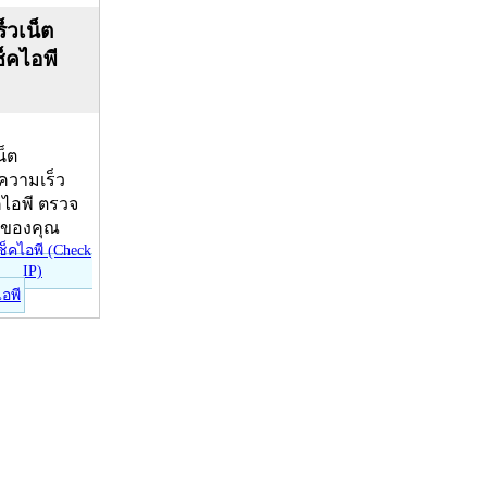
็วเน็ต
ช็คไอพี
น็ต
บความเร็ว
คไอพี ตรวจ
ีของคุณ
ไอพี