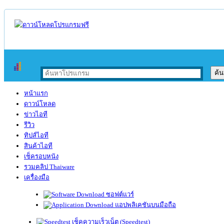
หน้าแรก
ดาวน์โหลด
ข่าวไอที
รีวิว
ทิปส์ไอที
สินค้าไอที
เช็ครอบหนัง
รวมคลิป Thaiware
เครื่องมือ
ซอฟต์แวร์
แอปพลิเคชันบนมือถือ
เช็คความเร็วเน็ต (Speedtest)