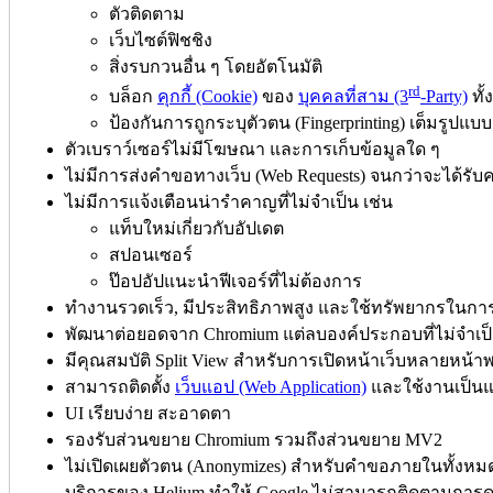
ตัวติดตาม
เว็บไซต์ฟิชชิง
สิ่งรบกวนอื่น ๆ โดยอัตโนมัติ
rd
บล็อก
คุกกี้ (Cookie)
ของ
บุคคลที่สาม (3
-Party)
ทั
ป้องกันการถูกระบุตัวตน (Fingerprinting) เต็มรูปแบบ
ตัวเบราว์เซอร์ไม่มีโฆษณา และการเก็บข้อมูลใด ๆ
ไม่มีการส่งคำขอทางเว็บ (Web Requests) จนกว่าจะได้รับ
ไม่มีการแจ้งเตือนน่ารำคาญที่ไม่จำเป็น เช่น
แท็บใหม่เกี่ยวกับอัปเดต
สปอนเซอร์
ป๊อปอัปแนะนำฟีเจอร์ที่ไม่ต้องการ
ทำงานรวดเร็ว, มีประสิทธิภาพสูง และใช้ทรัพยากรในกา
พัฒนาต่อยอดจาก Chromium แต่ลบองค์ประกอบที่ไม่จำเป
มีคุณสมบัติ Split View สำหรับการเปิดหน้าเว็บหลายหน้า
สามารถติดตั้ง
เว็บแอป (Web Application)
และใช้งานเป็น
UI เรียบง่าย สะอาดตา
รองรับส่วนขยาย Chromium รวมถึงส่วนขยาย MV2
ไม่เปิดเผยตัวตน (Anonymizes) สำหรับคำขอภายในทั้งหมด ท
บริการของ Helium ทำให้ Google ไม่สามารถติดตามการ