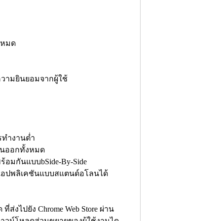
้งหมด
ความยินยอมจากผู้ใช้
รทำงานต่ำ
็นออกทั้งหมด
พร้อมกันแบบbSide-By-Side
แอปพลิเคชันแบบสแตนด์อโลนได้
ี่ส่งไปยัง Chrome Web Store ผ่าน
ดาวน์โหลดส่วนขยายของผู้ใช้งานได