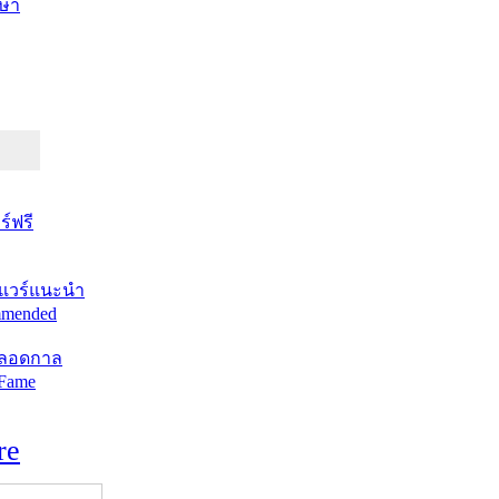
ษา
์ฟรี
แวร์แนะนำ
mended
ตลอดกาล
 Fame
re