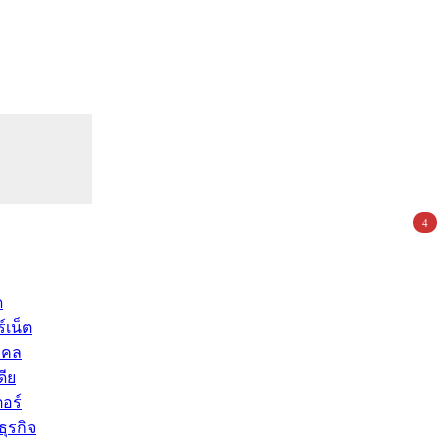
4
ด
์เน็ต
คคล
ดีย
อร์
ุรกิจ