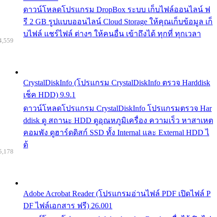
ดาวน์โหลดโปรแกรม DropBox ระบบ เก็บไฟล์ออนไลน์ ฟ
รี 2 GB รูปแบบออนไลน์ Cloud Storage ให้คุณเก็บข้อมูล เก็
บไฟล์ แชร์ไฟล์ ต่างๆ ให้คนอื่น เข้าถึงได้ ทุกที่ ทุกเวลา
4,559
CrystalDiskInfo (โปรแกรม CrystalDiskInfo ตรวจ Harddisk
เช็ค HDD) 9.9.1
ดาวน์โหลดโปรแกรม CrystalDiskInfo โปรแกรมตรวจ Har
ddisk ดู สถานะ HDD ดูอุณหภูมิเครื่อง ความเร็ว หาสาเหต
คอมพัง ดูฮาร์ดดิสก์ SSD ทั้ง Internal และ External HDD ไ
ด้
5,178
Adobe Acrobat Reader (โปรแกรมอ่านไฟล์ PDF เปิดไฟล์ P
DF ไฟล์เอกสาร ฟรี) 26.001