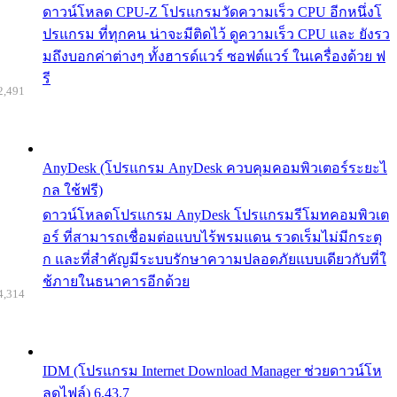
ดาวน์โหลด CPU-Z โปรแกรมวัดความเร็ว CPU อีกหนึ่งโ
ปรแกรม ที่ทุกคน น่าจะมีติดไว้ ดูความเร็ว CPU และ ยังรว
มถึงบอกค่าต่างๆ ทั้งฮารด์แวร์ ซอฟต์แวร์ ในเครื่องด้วย ฟ
รี
2,491
AnyDesk (โปรแกรม AnyDesk ควบคุมคอมพิวเตอร์ระยะไ
กล ใช้ฟรี)
ดาวน์โหลดโปรแกรม AnyDesk โปรแกรมรีโมทคอมพิวเต
อร์ ที่สามารถเชื่อมต่อแบบไร้พรมแดน รวดเร็มไม่มีกระตุ
ก และที่สำคัญมีระบบรักษาความปลอดภัยแบบเดียวกับที่ใ
ช้ภายในธนาคารอีกด้วย
4,314
IDM (โปรแกรม Internet Download Manager ช่วยดาวน์โห
ลดไฟล์) 6.43.7