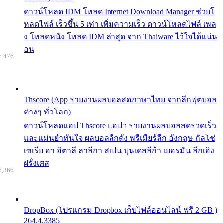
ดาวน์โหลด IDM โหลด Internet Download Manager ช่วยโ
หลดไฟล์ เร็วขึ้น 5 เท่า เพิ่มความเร็ว ดาวน์โหลดไฟล์ เพล
ง โหลดหนัง โหลด IDM ล่าสุด จาก Thaiware ไว้ใจได้แน่น
อน
: 476
Thscore (App รายงานผลบอลสดภาษาไทย จากลีกฟุตบอล
ต่างๆ ทั่วโลก)
ดาวน์โหลดแอป Thscore แอปฯ รายงานผลบอลสดรวดเร็ว
และแม่นยำทันใจ ผลบอลลีกดัง พรีเมียร์ลีก อังกฤษ กัลโช่
เซเรีย อา อิตาลี ลาลีกา สเปน บุนเดสลีก้า เยอรมัน ลีกเอิง
ฝรั่งเศส
6,366
DropBox (โปรแกรม Dropbox เก็บไฟล์ออนไลน์ ฟรี 2 GB )
264.4.3385