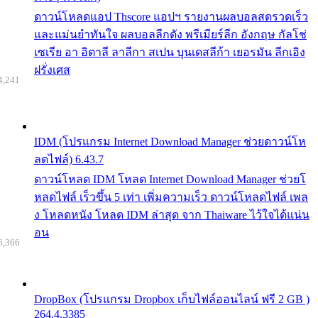
ดาวน์โหลดแอป Thscore แอปฯ รายงานผลบอลสดรวดเร็ว
และแม่นยำทันใจ ผลบอลลีกดัง พรีเมียร์ลีก อังกฤษ กัลโช่
เซเรีย อา อิตาลี ลาลีกา สเปน บุนเดสลีก้า เยอรมัน ลีกเอิง
ฝรั่งเศส
4,241
IDM (โปรแกรม Internet Download Manager ช่วยดาวน์โห
ลดไฟล์) 6.43.7
ดาวน์โหลด IDM โหลด Internet Download Manager ช่วยโ
หลดไฟล์ เร็วขึ้น 5 เท่า เพิ่มความเร็ว ดาวน์โหลดไฟล์ เพล
ง โหลดหนัง โหลด IDM ล่าสุด จาก Thaiware ไว้ใจได้แน่น
อน
6,366
DropBox (โปรแกรม Dropbox เก็บไฟล์ออนไลน์ ฟรี 2 GB )
264.4.3385