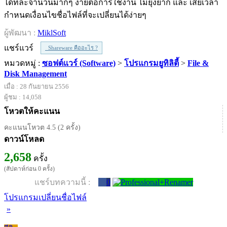
ได้ทีละจำนวนมากๆ ง่ายต่อการใช้งาน ไม่ยุ่งยาก และ เสียเวลา
กำหนดเงื่อนไขชื่อไฟล์ที่จะเปลี่ยนได้ง่ายๆ
ผู้พัฒนา :
MiklSoft
แชร์แวร์
Shareware คืออะไร ?
หมวดหมู่ :
ซอฟต์แวร์ (Software)
>
โปรแกรมยูทิลิตี้
>
File &
Disk Management
เมื่อ : 28 กันยายน 2556
ผู้ชม : 14,058
โหวตให้คะแนน
คะแนนโหวต 4.5 (2 ครั้ง)
ดาวน์โหลด
2,658
ครั้ง
(สัปดาห์ก่อน 0 ครั้ง)
แชร์บทความนี้ :
0
โปรแกรมเปลี่ยนชื่อไฟล์
»