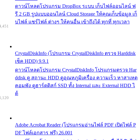
ดาวน์โหลดโปรแกรม DropBox ระบบ เก็บไฟล์ออนไลน์ ฟ
รี 2 GB รูปแบบออนไลน์ Cloud Storage ให้คุณเก็บข้อมูล เก็
บไฟล์ แชร์ไฟล์ ต่างๆ ให้คนอื่น เข้าถึงได้ ทุกที่ ทุกเวลา
4,451
CrystalDiskInfo (โปรแกรม CrystalDiskInfo ตรวจ Harddisk
เช็ค HDD) 9.9.1
ดาวน์โหลดโปรแกรม CrystalDiskInfo โปรแกรมตรวจ Har
ddisk ดู สถานะ HDD ดูอุณหภูมิเครื่อง ความเร็ว หาสาเหต
คอมพัง ดูฮาร์ดดิสก์ SSD ทั้ง Internal และ External HDD ไ
ด้
5,120
Adobe Acrobat Reader (โปรแกรมอ่านไฟล์ PDF เปิดไฟล์ P
DF ไฟล์เอกสาร ฟรี) 26.001