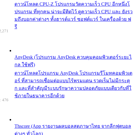
ดาวน์โหลด CPU-Z โปรแกรมวัดความเร็ว CPU อีกหนึ่งโ
ปรแกรม ที่ทุกคน น่าจะมีติดไว้ ดูความเร็ว CPU และ ยังรว
มถึงบอกค่าต่างๆ ทั้งฮารด์แวร์ ซอฟต์แวร์ ในเครื่องด้วย ฟ
รี
2,271
AnyDesk (โปรแกรม AnyDesk ควบคุมคอมพิวเตอร์ระยะไ
กล ใช้ฟรี)
ดาวน์โหลดโปรแกรม AnyDesk โปรแกรมรีโมทคอมพิวเต
อร์ ที่สามารถเชื่อมต่อแบบไร้พรมแดน รวดเร็มไม่มีกระตุ
ก และที่สำคัญมีระบบรักษาความปลอดภัยแบบเดียวกับที่ใ
ช้ภายในธนาคารอีกด้วย
: 476
Thscore (App รายงานผลบอลสดภาษาไทย จากลีกฟุตบอล
ต่างๆ ทั่วโลก)