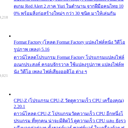
ดเกม Red Alert 2 ภาค Yuri ในตำนาน จากฝีมือคนไทย 10
0% พร้อมสิ่งก่อสร้างใหม่ๆ กว่า 30 ชนิด มาให้เล่นกัน
9,218
Format Factory (โหลด Format Factory แปลงไฟล์หนัง วิดีโอ
รูปภาพ เพลง) 5.16
ดาวน์โหลดโปรแกรม Format Factory โปรแกรมแปลงไฟล์
อเนกประสงค์ ครอบจักรวาล ใช้แปลงรูปภาพ แปลงไฟล์ห
นัง วิดีโอ เพลง ไฟล์เสียงออดิโอ ต่าง ๆ
9,021
CPU-Z (โปรแกรม CPU-Z วัดดูความเร็ว CPU เครื่องคุณ)
2.20.1
ดาวน์โหลด CPU-Z โปรแกรมวัดความเร็ว CPU อีกหนึ่งโ
ปรแกรม ที่ทุกคน น่าจะมีติดไว้ ดูความเร็ว CPU และ ยังรว
มถึงบอกค่าต่างๆ ทั้งฮารด์แวร์ ซอฟต์แวร์ ในเครื่องด้วย ฟ