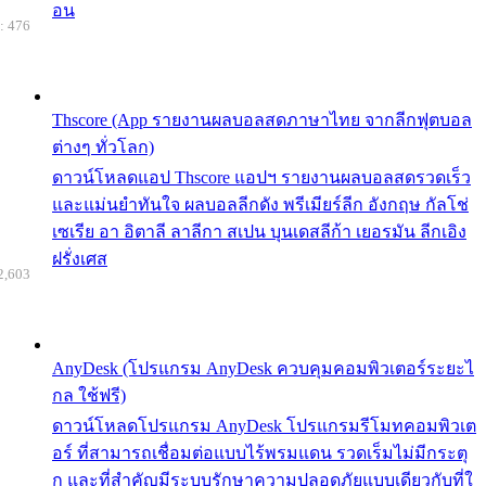
อน
: 476
Thscore (App รายงานผลบอลสดภาษาไทย จากลีกฟุตบอล
ต่างๆ ทั่วโลก)
ดาวน์โหลดแอป Thscore แอปฯ รายงานผลบอลสดรวดเร็ว
และแม่นยำทันใจ ผลบอลลีกดัง พรีเมียร์ลีก อังกฤษ กัลโช่
เซเรีย อา อิตาลี ลาลีกา สเปน บุนเดสลีก้า เยอรมัน ลีกเอิง
ฝรั่งเศส
2,603
AnyDesk (โปรแกรม AnyDesk ควบคุมคอมพิวเตอร์ระยะไ
กล ใช้ฟรี)
ดาวน์โหลดโปรแกรม AnyDesk โปรแกรมรีโมทคอมพิวเต
อร์ ที่สามารถเชื่อมต่อแบบไร้พรมแดน รวดเร็มไม่มีกระตุ
ก และที่สำคัญมีระบบรักษาความปลอดภัยแบบเดียวกับที่ใ