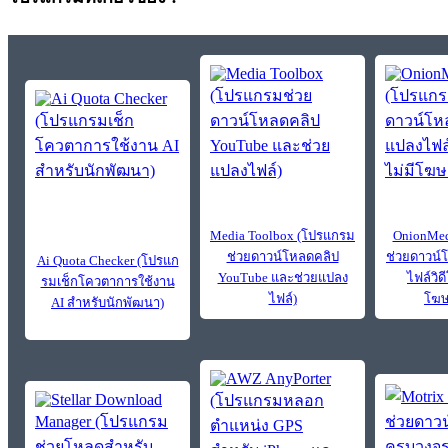
Media Toolbox (โปรแกรม
OnionMed
ช่วยดาวน์โหลดคลิป
ช่วยดาวน์
Ai Quota Checker (โปรแก
YouTube และช่วยแปลง
ไฟล์วิดี
รมเช็กโควตาการใช้งาน
ไฟล์)
โฆษ
AI สำหรับนักพัฒนา)