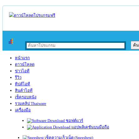
หน้าแรก
ดาวน์โหลด
ข่าวไอที
รีวิว
ทิปส์ไอที
สินค้าไอที
เช็ครอบหนัง
รวมคลิป Thaiware
เครื่องมือ
ซอฟต์แวร์
แอปพลิเคชันบนมือถือ
เช็คความเร็วเน็ต (Speedtest)