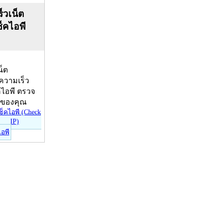
็วเน็ต
ช็คไอพี
น็ต
บความเร็ว
คไอพี ตรวจ
ีของคุณ
ไอพี