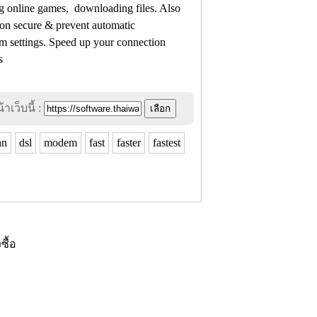
g online games, downloading files. Also
tion secure & prevent automatic
m settings. Speed up your connection
s
าเว็บนี้ :
an
dsl
modem
fast
faster
fastest
งซื้อ