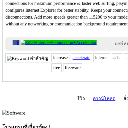
connections for maximum performance & faster web surfing, playin
configures Internet Explorer for better stability. Keeps your connec
disconnections. Add more speeds greater than 115200 to your mode
without any networking or communication background requirement
0
แชร์หน้
increase
accelerate
internet
adsl
l
คำสำคัญ
free
freeware
รีวิว
ดาวน์โหลด
สั่
โปรแกรมที่เกี่ยวข้อง !