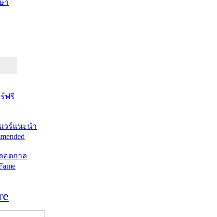
ษา
์ฟรี
แวร์แนะนำ
mended
ตลอดกาล
 Fame
re