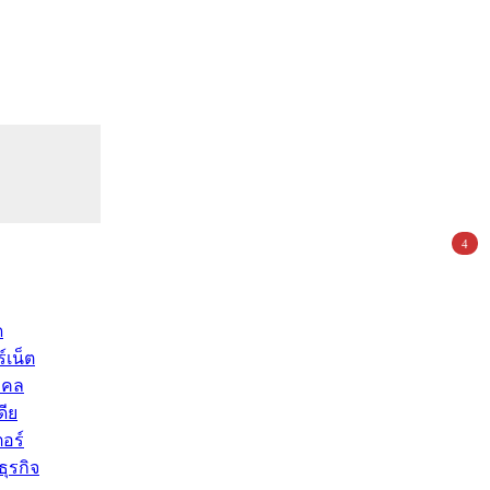
4
ด
์เน็ต
คคล
ดีย
อร์
ุรกิจ