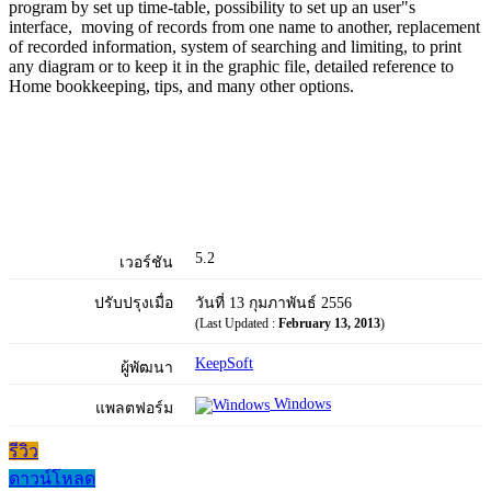
program by set up time-table, possibility to set up an user"s
interface, moving of records from one name to another, replacement
of recorded information, system of searching and limiting, to print
any diagram or to keep it in the graphic file, detailed reference to
Home bookkeeping, tips, and many other options.
5.2
เวอร์ชัน
ปรับปรุงเมื่อ
วันที่ 13 กุมภาพันธ์ 2556
(Last Updated :
February 13, 2013
)
KeepSoft
ผู้พัฒนา
Windows
แพลตฟอร์ม
รีวิว
ดาวน์โหลด