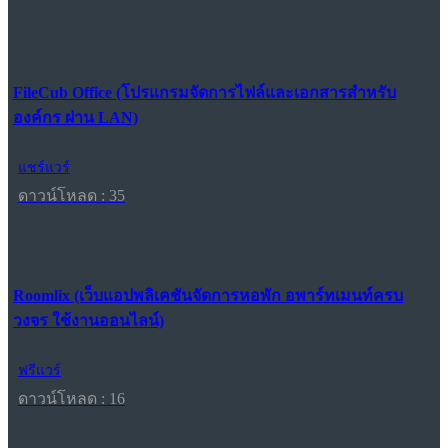
FileCub Office (โปรแกรมจัดการไฟล์และเอกสารสำหรับ
องค์กร ผ่าน LAN)
แชร์แวร์
ดาวน์โหลด : 35
Roomlix (เว็บแอปพลิเคชันจัดการหอพัก อพาร์ทเมนท์ครบ
วงจร ใช้งานออนไลน์)
ฟรีแวร์
ดาวน์โหลด : 16