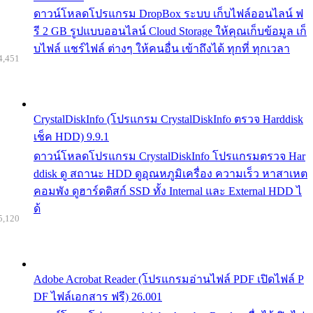
ดาวน์โหลดโปรแกรม DropBox ระบบ เก็บไฟล์ออนไลน์ ฟ
รี 2 GB รูปแบบออนไลน์ Cloud Storage ให้คุณเก็บข้อมูล เก็
บไฟล์ แชร์ไฟล์ ต่างๆ ให้คนอื่น เข้าถึงได้ ทุกที่ ทุกเวลา
4,451
CrystalDiskInfo (โปรแกรม CrystalDiskInfo ตรวจ Harddisk
เช็ค HDD) 9.9.1
ดาวน์โหลดโปรแกรม CrystalDiskInfo โปรแกรมตรวจ Har
ddisk ดู สถานะ HDD ดูอุณหภูมิเครื่อง ความเร็ว หาสาเหต
คอมพัง ดูฮาร์ดดิสก์ SSD ทั้ง Internal และ External HDD ไ
ด้
5,120
Adobe Acrobat Reader (โปรแกรมอ่านไฟล์ PDF เปิดไฟล์ P
DF ไฟล์เอกสาร ฟรี) 26.001