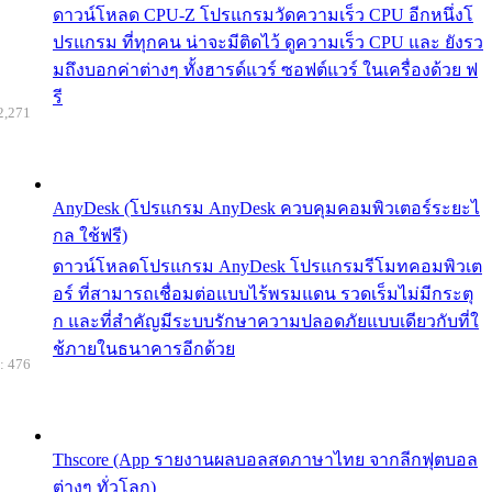
ดาวน์โหลด CPU-Z โปรแกรมวัดความเร็ว CPU อีกหนึ่งโ
ปรแกรม ที่ทุกคน น่าจะมีติดไว้ ดูความเร็ว CPU และ ยังรว
มถึงบอกค่าต่างๆ ทั้งฮารด์แวร์ ซอฟต์แวร์ ในเครื่องด้วย ฟ
รี
2,271
AnyDesk (โปรแกรม AnyDesk ควบคุมคอมพิวเตอร์ระยะไ
กล ใช้ฟรี)
ดาวน์โหลดโปรแกรม AnyDesk โปรแกรมรีโมทคอมพิวเต
อร์ ที่สามารถเชื่อมต่อแบบไร้พรมแดน รวดเร็มไม่มีกระตุ
ก และที่สำคัญมีระบบรักษาความปลอดภัยแบบเดียวกับที่ใ
ช้ภายในธนาคารอีกด้วย
: 476
Thscore (App รายงานผลบอลสดภาษาไทย จากลีกฟุตบอล
ต่างๆ ทั่วโลก)