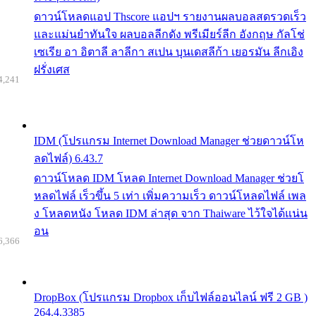
ดาวน์โหลดแอป Thscore แอปฯ รายงานผลบอลสดรวดเร็ว
และแม่นยำทันใจ ผลบอลลีกดัง พรีเมียร์ลีก อังกฤษ กัลโช่
เซเรีย อา อิตาลี ลาลีกา สเปน บุนเดสลีก้า เยอรมัน ลีกเอิง
ฝรั่งเศส
4,241
IDM (โปรแกรม Internet Download Manager ช่วยดาวน์โห
ลดไฟล์) 6.43.7
ดาวน์โหลด IDM โหลด Internet Download Manager ช่วยโ
หลดไฟล์ เร็วขึ้น 5 เท่า เพิ่มความเร็ว ดาวน์โหลดไฟล์ เพล
ง โหลดหนัง โหลด IDM ล่าสุด จาก Thaiware ไว้ใจได้แน่น
อน
6,366
DropBox (โปรแกรม Dropbox เก็บไฟล์ออนไลน์ ฟรี 2 GB )
264.4.3385