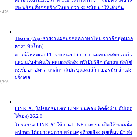
0% พร้อมสิ่งก่อสร้างใหม่ๆ กว่า 30 ชนิด มาให้เล่นกัน
: 476
Thscore (App รายงานผลบอลสดภาษาไทย จากลีกฟุตบอล
ต่างๆ ทั่วโลก)
ดาวน์โหลดแอป Thscore แอปฯ รายงานผลบอลสดรวดเร็ว
และแม่นยำทันใจ ผลบอลลีกดัง พรีเมียร์ลีก อังกฤษ กัลโช่
เซเรีย อา อิตาลี ลาลีกา สเปน บุนเดสลีก้า เยอรมัน ลีกเอิง
ฝรั่งเศส
6,396
LINE PC (โปรแกรมแชท LINE บนคอม ติดตั้งง่าย อัปเดต
ได้เอง) 26.2.0
โปรแกรม LINE PC ใช้งาน LINE บนคอม เปิดใช้ขณะนั่ง
หน้าจอ ได้อย่างสะดวก พร้อมคุยด้วยเสียง คุยเห็นหน้า ส่ง