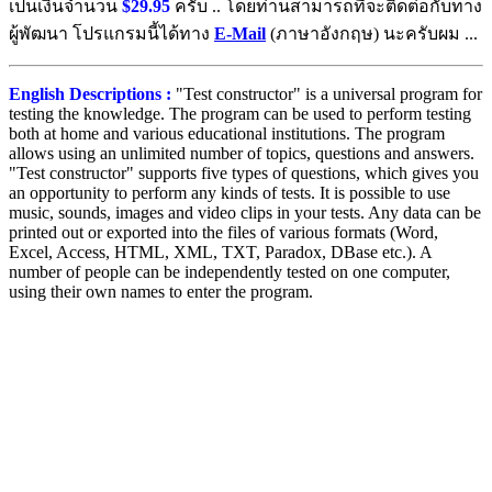
เป็นเงินจำนวน
$29.95
ครับ .. โดยท่านสามารถที่จะติดต่อกับทาง
ผู้พัฒนา โปรแกรมนี้ได้ทาง
E-Mail
(ภาษาอังกฤษ) นะครับผม ...
English Descriptions :
"Test constructor" is a universal program for
testing the knowledge. The program can be used to perform testing
both at home and various educational institutions. The program
allows using an unlimited number of topics, questions and answers.
"Test constructor" supports five types of questions, which gives you
an opportunity to perform any kinds of tests. It is possible to use
music, sounds, images and video clips in your tests. Any data can be
printed out or exported into the files of various formats (Word,
Excel, Access, HTML, XML, TXT, Paradox, DBase etc.). A
number of people can be independently tested on one computer,
using their own names to enter the program.