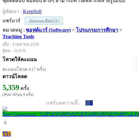
ชุดทดสอบ ข้อสอบ ต่างๆ สามารถทำได้หลากหลายรูปแบบ
ผู้พัฒนา :
KeepSoft
แชร์แวร์
Shareware คืออะไร ?
หมวดหมู่ :
ซอฟต์แวร์ (Software)
>
โปรแกรมการศึกษา
>
Teaching Tools
เมื่อ : 3 เมษายน 2556
ผู้ชม : 31,678
โหวตให้คะแนน
คะแนนโหวต 4 (7 ครั้ง)
ดาวน์โหลด
5,359
ครั้ง
(สัปดาห์ก่อน 0 ครั้ง)
แชร์บทความนี้ :
0
»
รีวิว