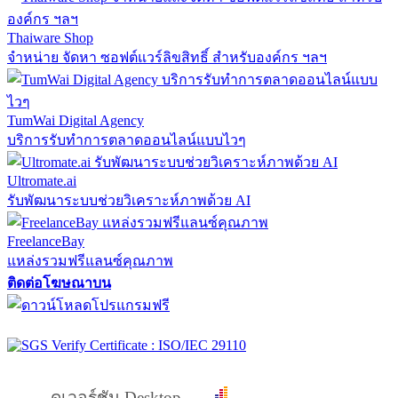
Thaiware Shop
จำหน่าย จัดหา ซอฟต์แวร์ลิขสิทธิ์ สำหรับองค์กร ฯลฯ
TumWai Digital Agency
บริการรับทำการตลาดออนไลน์แบบไวๆ
Ultromate.ai
รับพัฒนาระบบช่วยวิเคราะห์ภาพด้วย AI
FreelanceBay
แหล่งรวมฟรีแลนซ์คุณภาพ
ติดต่อโฆษณาบน
ดูเวอร์ชัน Desktop