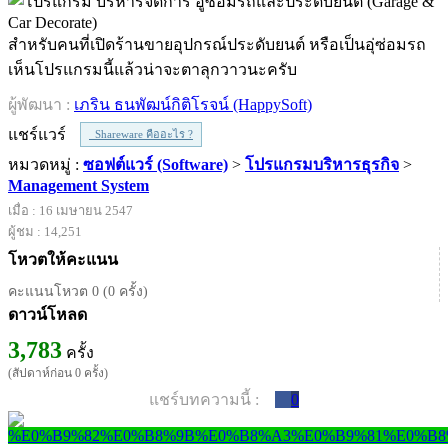
สำหรับคนที่เปิดร้านขายอุปกรณ์ประดับยนต์ หรือเป็นอุ่ซ่อมรถ
เห็นโปรแกรมนี้แล้วน่าจะตาลุกวาวนะครับ
ผู้พัฒนา :
เภริน ธนพัฒน์กิติโรจน์ (HappySoft)
แชร์แวร์
Shareware คืออะไร ?
หมวดหมู่ :
ซอฟต์แวร์ (Software)
>
โปรแกรมบริหารธุรกิจ
>
Management System
เมื่อ : 16 เมษายน 2547
ผู้ชม : 14,251
โหวตให้คะแนน
คะแนนโหวต 0 (0 ครั้ง)
ดาวน์โหลด
3,783
ครั้ง
(สัปดาห์ก่อน 0 ครั้ง)
แชร์บทความนี้ :
0