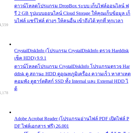
ดาวน์โหลดโปรแกรม DropBox ระบบ เก็บไฟล์ออนไลน์ ฟ
รี 2 GB รูปแบบออนไลน์ Cloud Storage ให้คุณเก็บข้อมูล เก็
บไฟล์ แชร์ไฟล์ ต่างๆ ให้คนอื่น เข้าถึงได้ ทุกที่ ทุกเวลา
4,559
CrystalDiskInfo (โปรแกรม CrystalDiskInfo ตรวจ Harddisk
เช็ค HDD) 9.9.1
ดาวน์โหลดโปรแกรม CrystalDiskInfo โปรแกรมตรวจ Har
ddisk ดู สถานะ HDD ดูอุณหภูมิเครื่อง ความเร็ว หาสาเหต
คอมพัง ดูฮาร์ดดิสก์ SSD ทั้ง Internal และ External HDD ไ
ด้
5,178
Adobe Acrobat Reader (โปรแกรมอ่านไฟล์ PDF เปิดไฟล์ P
DF ไฟล์เอกสาร ฟรี) 26.001