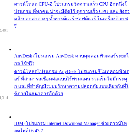
ดาวน์โหลด CPU-Z โปรแกรมวัดความเร็ว CPU อีกหนึ่งโ
ปรแกรม ที่ทุกคน น่าจะมีติดไว้ ดูความเร็ว CPU และ ยังรว
มถึงบอกค่าต่างๆ ทั้งฮารด์แวร์ ซอฟต์แวร์ ในเครื่องด้วย ฟ
รี
2,491
AnyDesk (โปรแกรม AnyDesk ควบคุมคอมพิวเตอร์ระยะไ
กล ใช้ฟรี)
ดาวน์โหลดโปรแกรม AnyDesk โปรแกรมรีโมทคอมพิวเต
อร์ ที่สามารถเชื่อมต่อแบบไร้พรมแดน รวดเร็มไม่มีกระตุ
ก และที่สำคัญมีระบบรักษาความปลอดภัยแบบเดียวกับที่ใ
ช้ภายในธนาคารอีกด้วย
4,314
IDM (โปรแกรม Internet Download Manager ช่วยดาวน์โห
ลดไฟล์) 6.43.7