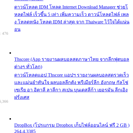
ดาวน์โหลด IDM โหลด Internet Download Manager ช่วยโ
หลดไฟล์ เร็วขึ้น 5 เท่า เพิ่มความเร็ว ดาวน์โหลดไฟล์ เพล
ง โหลดหนัง โหลด IDM ล่าสุด จาก Thaiware ไว้ใจได้แน่น
อน
: 476
Thscore (App รายงานผลบอลสดภาษาไทย จากลีกฟุตบอล
ต่างๆ ทั่วโลก)
ดาวน์โหลดแอป Thscore แอปฯ รายงานผลบอลสดรวดเร็ว
และแม่นยำทันใจ ผลบอลลีกดัง พรีเมียร์ลีก อังกฤษ กัลโช่
เซเรีย อา อิตาลี ลาลีกา สเปน บุนเดสลีก้า เยอรมัน ลีกเอิง
ฝรั่งเศส
6,366
DropBox (โปรแกรม Dropbox เก็บไฟล์ออนไลน์ ฟรี 2 GB )
264.4.3385