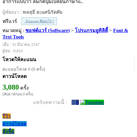
อาการแบบว่า ลืมกดปุ่มเปลี่ยนภาษาแ..
ผู้พัฒนา :
พลสุธี ธเนศนิรัตศัย
ฟรีแวร์
Freeware คืออะไร ?
หมวดหมู่ :
ซอฟต์แวร์ (Software)
>
โปรแกรมยูทิลิตี้
>
Font &
Text Tools
เมื่อ : 31 มีนาคม 2547
ผู้ชม : 9,810
โหวตให้คะแนน
คะแนนโหวต 0 (0 ครั้ง)
ดาวน์โหลด
3,080
ครั้ง
(สัปดาห์ก่อน 0 ครั้ง)
แชร์บทความนี้ :
0
รีวิว
ดาวน์โหลด
สั่งซื้อ