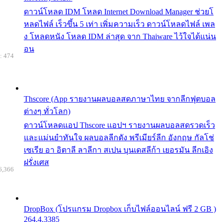
ดาวน์โหลด IDM โหลด Internet Download Manager ช่วยโ
หลดไฟล์ เร็วขึ้น 5 เท่า เพิ่มความเร็ว ดาวน์โหลดไฟล์ เพล
ง โหลดหนัง โหลด IDM ล่าสุด จาก Thaiware ไว้ใจได้แน่น
อน
: 474
Thscore (App รายงานผลบอลสดภาษาไทย จากลีกฟุตบอล
ต่างๆ ทั่วโลก)
ดาวน์โหลดแอป Thscore แอปฯ รายงานผลบอลสดรวดเร็ว
และแม่นยำทันใจ ผลบอลลีกดัง พรีเมียร์ลีก อังกฤษ กัลโช่
เซเรีย อา อิตาลี ลาลีกา สเปน บุนเดสลีก้า เยอรมัน ลีกเอิง
ฝรั่งเศส
6,366
DropBox (โปรแกรม Dropbox เก็บไฟล์ออนไลน์ ฟรี 2 GB )
264.4.3385