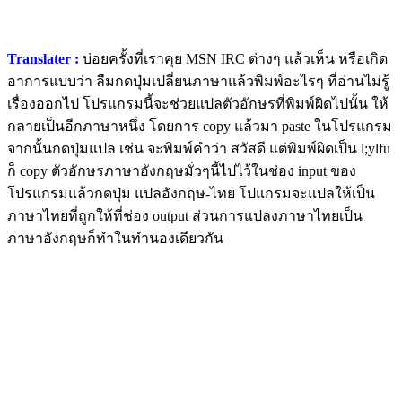
Translater :
บ่อยครั้งที่เราคุย MSN IRC ต่างๆ แล้วเห็น หรือเกิด
อาการแบบว่า ลืมกดปุ่มเปลี่ยนภาษาแล้วพิมพ์อะไรๆ ที่อ่านไม่รู้
เรื่องออกไป โปรแกรมนี้จะช่วยแปลตัวอักษรที่พิมพ์ผิดไปนั้น ให้
กลายเป็นอีกภาษาหนึ่ง โดยการ copy แล้วมา paste ในโปรแกรม
จากนั้นกดปุ่มแปล เช่น จะพิมพ์คำว่า สวัสดี แต่พิมพ์ผิดเป็น l;ylfu
ก็ copy ตัวอักษรภาษาอังกฤษมั่วๆนี้ไปไว้ในช่อง input ของ
โปรแกรมแล้วกดปุ่ม แปลอังกฤษ-ไทย โปแกรมจะแปลให้เป็น
ภาษาไทยที่ถูกให้ที่ช่อง output ส่วนการแปลงภาษาไทยเป็น
ภาษาอังกฤษก็ทำในทำนองเดียวกัน