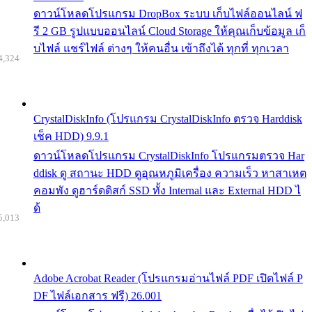
ดาวน์โหลดโปรแกรม DropBox ระบบ เก็บไฟล์ออนไลน์ ฟ
รี 2 GB รูปแบบออนไลน์ Cloud Storage ให้คุณเก็บข้อมูล เก็
บไฟล์ แชร์ไฟล์ ต่างๆ ให้คนอื่น เข้าถึงได้ ทุกที่ ทุกเวลา
4,324
CrystalDiskInfo (โปรแกรม CrystalDiskInfo ตรวจ Harddisk
เช็ค HDD) 9.9.1
ดาวน์โหลดโปรแกรม CrystalDiskInfo โปรแกรมตรวจ Har
ddisk ดู สถานะ HDD ดูอุณหภูมิเครื่อง ความเร็ว หาสาเหต
คอมพัง ดูฮาร์ดดิสก์ SSD ทั้ง Internal และ External HDD ไ
ด้
5,013
Adobe Acrobat Reader (โปรแกรมอ่านไฟล์ PDF เปิดไฟล์ P
DF ไฟล์เอกสาร ฟรี) 26.001