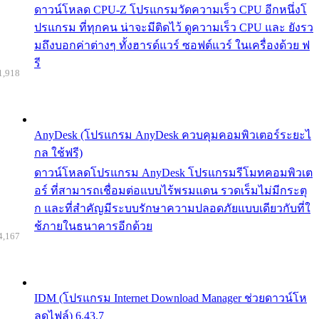
ดาวน์โหลด CPU-Z โปรแกรมวัดความเร็ว CPU อีกหนึ่งโ
ปรแกรม ที่ทุกคน น่าจะมีติดไว้ ดูความเร็ว CPU และ ยังรว
มถึงบอกค่าต่างๆ ทั้งฮารด์แวร์ ซอฟต์แวร์ ในเครื่องด้วย ฟ
รี
1,918
AnyDesk (โปรแกรม AnyDesk ควบคุมคอมพิวเตอร์ระยะไ
กล ใช้ฟรี)
ดาวน์โหลดโปรแกรม AnyDesk โปรแกรมรีโมทคอมพิวเต
อร์ ที่สามารถเชื่อมต่อแบบไร้พรมแดน รวดเร็มไม่มีกระตุ
ก และที่สำคัญมีระบบรักษาความปลอดภัยแบบเดียวกับที่ใ
ช้ภายในธนาคารอีกด้วย
4,167
IDM (โปรแกรม Internet Download Manager ช่วยดาวน์โห
ลดไฟล์) 6.43.7