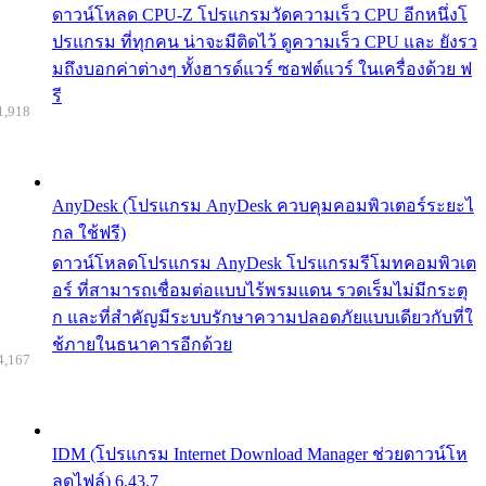
ดาวน์โหลด CPU-Z โปรแกรมวัดความเร็ว CPU อีกหนึ่งโ
ปรแกรม ที่ทุกคน น่าจะมีติดไว้ ดูความเร็ว CPU และ ยังรว
มถึงบอกค่าต่างๆ ทั้งฮารด์แวร์ ซอฟต์แวร์ ในเครื่องด้วย ฟ
รี
1,918
AnyDesk (โปรแกรม AnyDesk ควบคุมคอมพิวเตอร์ระยะไ
กล ใช้ฟรี)
ดาวน์โหลดโปรแกรม AnyDesk โปรแกรมรีโมทคอมพิวเต
อร์ ที่สามารถเชื่อมต่อแบบไร้พรมแดน รวดเร็มไม่มีกระตุ
ก และที่สำคัญมีระบบรักษาความปลอดภัยแบบเดียวกับที่ใ
ช้ภายในธนาคารอีกด้วย
4,167
IDM (โปรแกรม Internet Download Manager ช่วยดาวน์โห
ลดไฟล์) 6.43.7