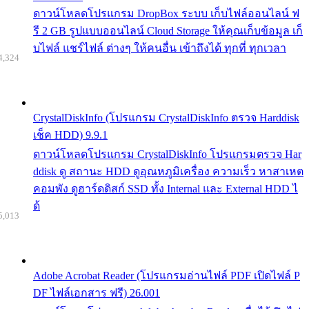
ดาวน์โหลดโปรแกรม DropBox ระบบ เก็บไฟล์ออนไลน์ ฟ
รี 2 GB รูปแบบออนไลน์ Cloud Storage ให้คุณเก็บข้อมูล เก็
บไฟล์ แชร์ไฟล์ ต่างๆ ให้คนอื่น เข้าถึงได้ ทุกที่ ทุกเวลา
4,324
CrystalDiskInfo (โปรแกรม CrystalDiskInfo ตรวจ Harddisk
เช็ค HDD) 9.9.1
ดาวน์โหลดโปรแกรม CrystalDiskInfo โปรแกรมตรวจ Har
ddisk ดู สถานะ HDD ดูอุณหภูมิเครื่อง ความเร็ว หาสาเหต
คอมพัง ดูฮาร์ดดิสก์ SSD ทั้ง Internal และ External HDD ไ
ด้
5,013
Adobe Acrobat Reader (โปรแกรมอ่านไฟล์ PDF เปิดไฟล์ P
DF ไฟล์เอกสาร ฟรี) 26.001