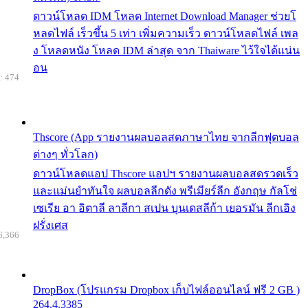
ดาวน์โหลด IDM โหลด Internet Download Manager ช่วยโ
หลดไฟล์ เร็วขึ้น 5 เท่า เพิ่มความเร็ว ดาวน์โหลดไฟล์ เพล
ง โหลดหนัง โหลด IDM ล่าสุด จาก Thaiware ไว้ใจได้แน่น
อน
: 474
Thscore (App รายงานผลบอลสดภาษาไทย จากลีกฟุตบอล
ต่างๆ ทั่วโลก)
ดาวน์โหลดแอป Thscore แอปฯ รายงานผลบอลสดรวดเร็ว
และแม่นยำทันใจ ผลบอลลีกดัง พรีเมียร์ลีก อังกฤษ กัลโช่
เซเรีย อา อิตาลี ลาลีกา สเปน บุนเดสลีก้า เยอรมัน ลีกเอิง
ฝรั่งเศส
6,366
DropBox (โปรแกรม Dropbox เก็บไฟล์ออนไลน์ ฟรี 2 GB )
264.4.3385