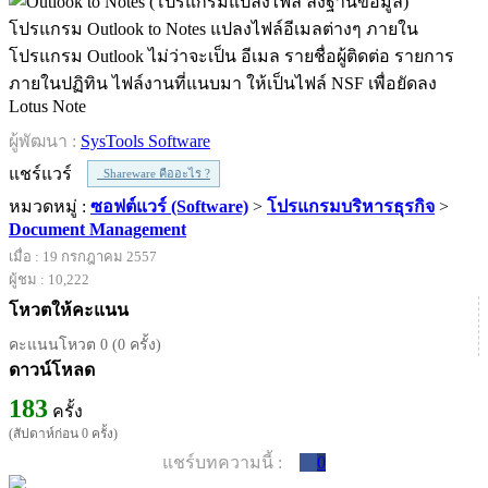
โปรแกรม Outlook to Notes แปลงไฟล์อีเมลต่างๆ ภายใน
โปรแกรม Outlook ไม่ว่าจะเป็น อีเมล รายชื่อผู้ติดต่อ รายการ
ภายในปฏิทิน ไฟล์งานที่แนบมา ให้เป็นไฟล์ NSF เพื่อยัดลง
Lotus Note
ผู้พัฒนา :
SysTools Software
แชร์แวร์
Shareware คืออะไร ?
หมวดหมู่ :
ซอฟต์แวร์ (Software)
>
โปรแกรมบริหารธุรกิจ
>
Document Management
เมื่อ : 19 กรกฎาคม 2557
ผู้ชม : 10,222
โหวตให้คะแนน
คะแนนโหวต 0 (0 ครั้ง)
ดาวน์โหลด
183
ครั้ง
(สัปดาห์ก่อน 0 ครั้ง)
แชร์บทความนี้ :
0