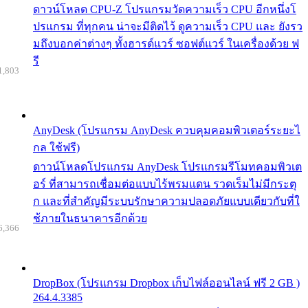
ดาวน์โหลด CPU-Z โปรแกรมวัดความเร็ว CPU อีกหนึ่งโ
ปรแกรม ที่ทุกคน น่าจะมีติดไว้ ดูความเร็ว CPU และ ยังรว
มถึงบอกค่าต่างๆ ทั้งฮารด์แวร์ ซอฟต์แวร์ ในเครื่องด้วย ฟ
รี
1,803
AnyDesk (โปรแกรม AnyDesk ควบคุมคอมพิวเตอร์ระยะไ
กล ใช้ฟรี)
ดาวน์โหลดโปรแกรม AnyDesk โปรแกรมรีโมทคอมพิวเต
อร์ ที่สามารถเชื่อมต่อแบบไร้พรมแดน รวดเร็มไม่มีกระตุ
ก และที่สำคัญมีระบบรักษาความปลอดภัยแบบเดียวกับที่ใ
ช้ภายในธนาคารอีกด้วย
6,366
DropBox (โปรแกรม Dropbox เก็บไฟล์ออนไลน์ ฟรี 2 GB )
264.4.3385