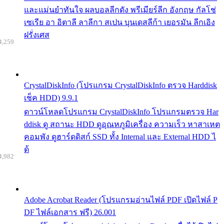
และแม่นยำทันใจ ผลบอลลีกดัง พรีเมียร์ลีก อังกฤษ กัลโช่
เซเรีย อา อิตาลี ลาลีกา สเปน บุนเดสลีก้า เยอรมัน ลีกเอิง
ฝรั่งเศส
4,259
CrystalDiskInfo (โปรแกรม CrystalDiskInfo ตรวจ Harddisk
เช็ค HDD) 9.9.1
ดาวน์โหลดโปรแกรม CrystalDiskInfo โปรแกรมตรวจ Har
ddisk ดู สถานะ HDD ดูอุณหภูมิเครื่อง ความเร็ว หาสาเหต
คอมพัง ดูฮาร์ดดิสก์ SSD ทั้ง Internal และ External HDD ไ
ด้
4,982
Adobe Acrobat Reader (โปรแกรมอ่านไฟล์ PDF เปิดไฟล์ P
DF ไฟล์เอกสาร ฟรี) 26.001