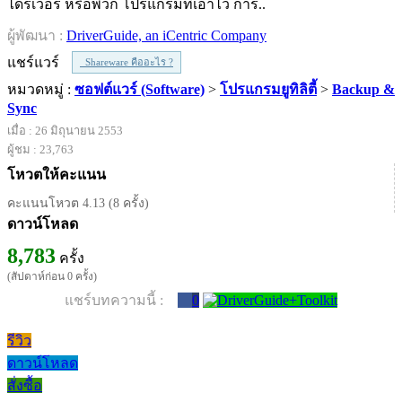
ไดร์เวอร์ หรือพวก โปรแกรมที่เอาไว้ การ..
ผู้พัฒนา :
DriverGuide, an iCentric Company
แชร์แวร์
Shareware คืออะไร ?
หมวดหมู่ :
ซอฟต์แวร์ (Software)
>
โปรแกรมยูทิลิตี้
>
Backup &
Sync
เมื่อ : 26 มิถุนายน 2553
ผู้ชม : 23,763
โหวตให้คะแนน
คะแนนโหวต 4.13 (8 ครั้ง)
ดาวน์โหลด
8,783
ครั้ง
(สัปดาห์ก่อน 0 ครั้ง)
แชร์บทความนี้ :
0
รีวิว
ดาวน์โหลด
สั่งซื้อ